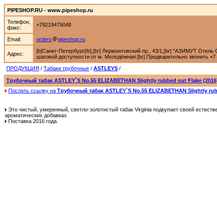
PIPESHOP.RU - www.pipeshop.ru
Телефон,
+79219479048
факс:
Email:
orders
pipeshop.ru
[b]Санкт-Петербург[/b],[br] Лермонтовский пр., 43/1,[br] "АЗИМУТ Отель С
Адрес:
шаговой доступности от м. Молодёжная.[br] Предварительно звонить +7 92
ПРОДУКЦИЯ
/
Табаки трубочные
/
ASTLEYS
/
Трубочный табак ASTLEY`S No.55 ELIZABETHAN Slightly rubbed out Flake (2016)
Послать ссылку на
Трубочный табак ASTLEY`S No.55 ELIZABETHAN Slightly rubbe
Это чистый, умеренный, светло-золотистый табак Virginia подкупает своей естест
ароматических добавках.
Поставка 2016 года.