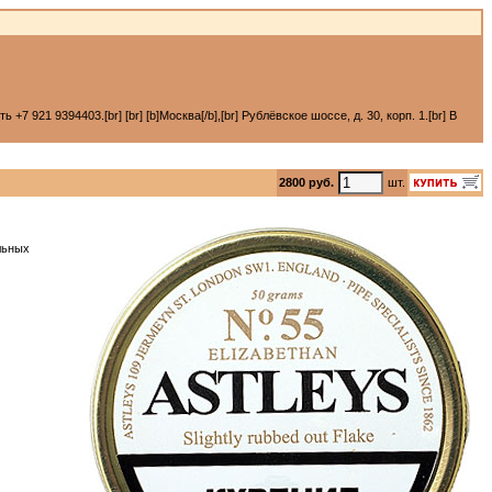
 921 9394403.[br] [br] [b]Москва[/b],[br] Рублёвское шоссе, д. 30, корп. 1.[br] В
2800 руб.
шт.
льных