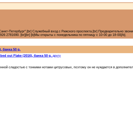
анкт-Петербург".[br] Служебный вход с Рижского проспекта.[br] Предварительно звонить +7
6 2781690. [br][br] [b]Мы открыты с понедельника по пятницу с 10-00 до 18-00[/b].
, банка 50 g.
d out Flake (2016), банка 50 g.
другу
венной сладостью с тонкими нотами цитрусовых, поэтому он не нуждается в дополните