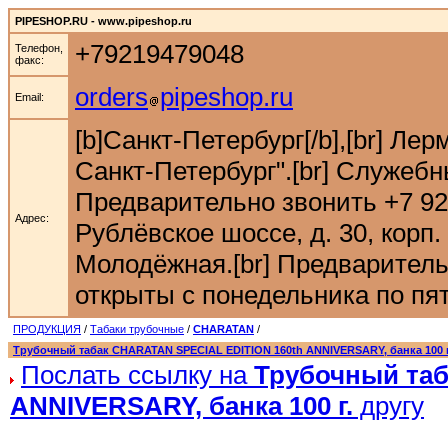
PIPESHOP.RU - www.pipeshop.ru
+79219479048
Телефон,
факс:
orders
pipeshop.ru
Email:
[b]Санкт-Петербург[/b],[br] Ле
Санкт-Петербург".[br] Служебн
Предварительно звонить +7 921 9
Адрес:
Рублёвское шоссе, д. 30, корп. 
Молодёжная.[br] Предварительн
открыты с понедельника по пятн
ПРОДУКЦИЯ
/
Табаки трубочные
/
CHARATAN
/
Трубочный табак CHARATAN SPECIAL EDITION 160th ANNIVERSARY, банка 100 г
Послать ссылку на
Трубочный таб
ANNIVERSARY, банка 100 г.
другу