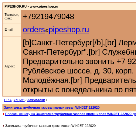
PIPESHOP.RU - www.pipeshop.ru
+79219479048
Телефон,
факс:
orders
pipeshop.ru
Email:
[b]Санкт-Петербург[/b],[br] Ле
Санкт-Петербург".[br] Служебн
Предварительно звонить +7 921 9
Адрес:
Рублёвское шоссе, д. 30, корп. 
Молодёжная.[br] Предварительн
открыты с понедельника по пятн
ПРОДУКЦИЯ
/
Зажигалки
/
Зажигалка трубочная газовая кремниевая WINJET 222020
Послать ссылку на
Зажигалка трубочная газовая кремниевая WINJET 222020
др
Зажигалка трубочная газовая кремниевая WINJET 222020.