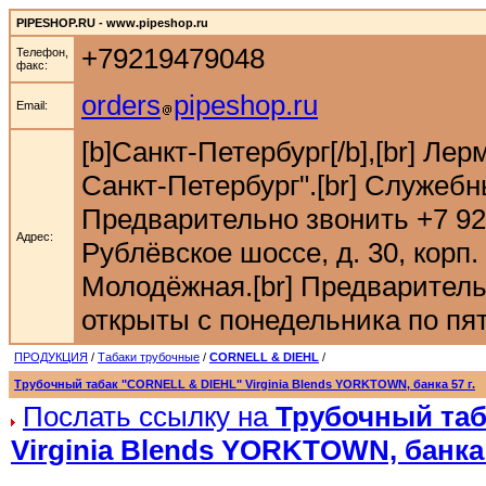
PIPESHOP.RU - www.pipeshop.ru
+79219479048
Телефон,
факс:
orders
pipeshop.ru
Email:
[b]Санкт-Петербург[/b],[br] Ле
Санкт-Петербург".[br] Служебн
Предварительно звонить +7 921 9
Адрес:
Рублёвское шоссе, д. 30, корп. 
Молодёжная.[br] Предварительн
открыты с понедельника по пятн
ПРОДУКЦИЯ
/
Табаки трубочные
/
CORNELL & DIEHL
/
Трубочный табак "CORNELL & DIEHL" Virginia Blends YORKTOWN, банка 57 г.
Послать ссылку на
Трубочный таб
Virginia Blends YORKTOWN, банка 