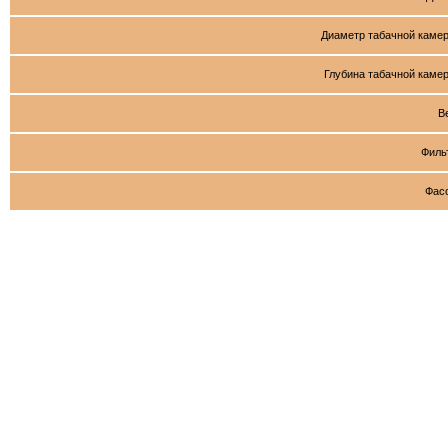
Диаметр табачной каме
Глубина табачной каме
В
Филь
Фас