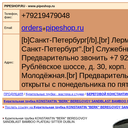
PIPESHOP.RU - www.pipeshop.ru
+79219479048
Телефон,
факс:
orders
pipeshop.ru
Email:
[b]Санкт-Петербург[/b],[br] Ле
Санкт-Петербург".[br] Служебн
Предварительно звонить +7 921 9
Адрес:
Рублёвское шоссе, д. 30, корп. 
Молодёжная.[br] Предварительн
открыты с понедельника по пятн
ПРОДУКЦИЯ
/
Курительные трубки - мастера и студии
/
БЕРЕГОВОЙ КОНСТАНТИН 
Курительная трубка KONSTANTIN "BERK" BEREGOVOY SANDBLAST BAMBOO 
Послать ссылку на
Курительная трубка KONSTANTIN "BERK" BEREGOVOY SA
Курительная трубка KONSTANTIN "BERK" BEREGOVOY
SANDBLAST BAMBOO PLATEAU SITTER DUBLIN.