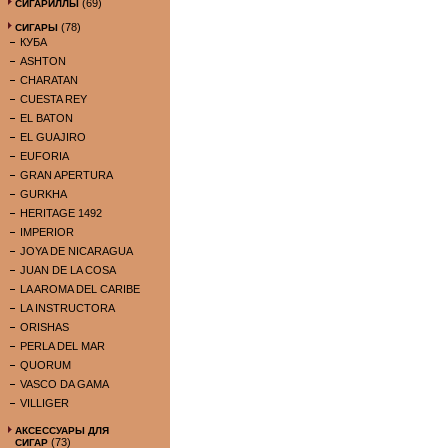
(69)
СИГАРИЛЛЫ
(78)
СИГАРЫ
КУБА
ASHTON
CHARATAN
CUESTA REY
EL BATON
EL GUAJIRO
EUFORIA
GRAN APERTURA
GURKHA
HERITAGE 1492
IMPERIOR
JOYA DE NICARAGUA
JUAN DE LA COSA
LA AROMA DEL CARIBE
LA INSTRUCTORA
ORISHAS
PERLA DEL MAR
QUORUM
VASCO DA GAMA
VILLIGER
АКСЕССУАРЫ ДЛЯ
(73)
СИГАР