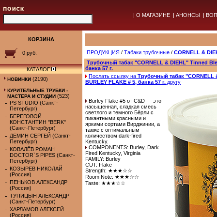
|
О МАГАЗИНЕ
|
АНОНСЫ
|
ВОП
КОРЗИНА
ПРОДУКЦИЯ
/
Табаки трубочные
/
CORNELL & DIE
0 руб.
Трубочный табак "CORNELL & DIEHL" Tinned Bl
банка 57 г.
КАТАЛОГ
Послать ссылку на
Трубочный табак "CORNELL &
(2190)
НОВИНКИ
BURLEY FLAKE # 5, банка 57 г.
другу
КУРИТЕЛЬНЫЕ ТРУБКИ -
(523)
МАСТЕРА И СТУДИИ
Burley Flake #5 от C&D — это
PS STUDIO (Санкт-
насыщенная, сладкая смесь
Петербург)
светлого и темного Бёрли с
БЕРЕГОВОЙ
пикантными красными и
КОНСТАНТИН "BERK"
яркими сортами Вирджинии, а
(Санкт-Петербург)
также с оптимальным
ДЁМИН СЕРГЕЙ (Санкт-
количеством dark-fired
Петербург)
Kentucky.
COMPONENTS: Burley, Dark
КОВАЛЁВ РОМАН
Fired Kentucky, Virginia
DOCTOR`S PIPES (Санкт-
FAMILY: Burley
Петербург)
CUT: Flake
КОЗЫРЕВ НИКОЛАЙ
Strength: ★★★☆☆
(Россия)
Room Note: ★★★☆☆
ПЕНЬКОВ АЛЕКСАНДР
Taste: ★★★☆☆
(Россия)
ТУПИЦЫН АЛЕКСАНДР
(Санкт-Петербург)
ХАРЛАМОВ АЛЕКСЕЙ
(Россия)