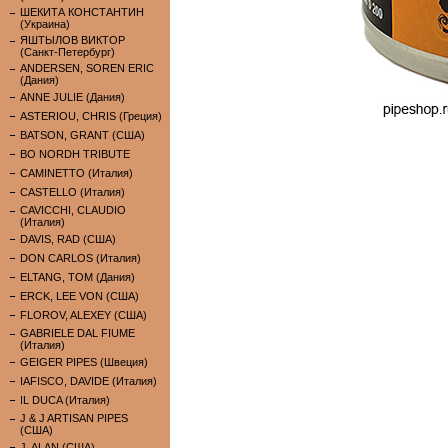
ШЕКИТА КОНСТАНТИН
(Украина)
ЯШТЫЛОВ ВИКТОР
(Санкт-Петербург)
ANDERSEN, SOREN ERIC
(Дания)
ANNE JULIE (Дания)
ASTERIOU, CHRIS (Греция)
BATSON, GRANT (США)
BO NORDH TRIBUTE
CAMINETTO (Италия)
CASTELLO (Италия)
CAVICCHI, CLAUDIO
(Италия)
DAVIS, RAD (США)
DON CARLOS (Италия)
ELTANG, TOM (Дания)
ERCK, LEE VON (США)
FLOROV, ALEXEY (США)
GABRIELE DAL FIUME
(Италия)
GEIGER PIPES (Швеция)
IAFISCO, DAVIDE (Италия)
IL DUCA (Италия)
J & J ARTISAN PIPES
(США)
J. ALAN (США)