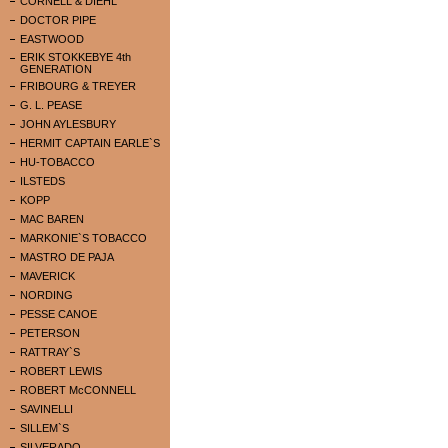
CORNELL & DIEHL
DOCTOR PIPE
EASTWOOD
ERIK STOKKEBYE 4th
GENERATION
FRIBOURG & TREYER
G. L. PEASE
JOHN AYLESBURY
HERMIT CAPTAIN EARLE`S
HU-TOBACCO
ILSTEDS
KOPP
MAC BAREN
MARKONIE`S TOBACCO
MASTRO DE PAJA
MAVERICK
NORDING
PESSE CANOE
PETERSON
RATTRAY`S
ROBERT LEWIS
ROBERT McCONNELL
SAVINELLI
SILLEM`S
SILVERADO