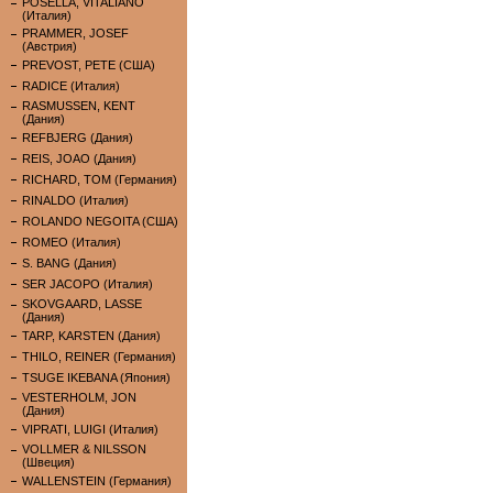
POSELLA, VITALIANO
(Италия)
PRAMMER, JOSEF
(Австрия)
PREVOST, PETE (США)
RADICE (Италия)
RASMUSSEN, KENT
(Дания)
REFBJERG (Дания)
REIS, JOAO (Дания)
RICHARD, TOM (Германия)
RINALDO (Италия)
ROLANDO NEGOITA (США)
ROMEO (Италия)
S. BANG (Дания)
SER JACOPO (Италия)
SKOVGAARD, LASSE
(Дания)
TARP, KARSTEN (Дания)
THILO, REINER (Германия)
TSUGE IKEBANA (Япония)
VESTERHOLM, JON
(Дания)
VIPRATI, LUIGI (Италия)
VOLLMER & NILSSON
(Швеция)
WALLENSTEIN (Германия)