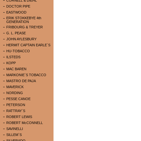
CORNELL & DIEHL
DOCTOR PIPE
EASTWOOD
ERIK STOKKEBYE 4th
GENERATION
FRIBOURG & TREYER
G. L. PEASE
JOHN AYLESBURY
HERMIT CAPTAIN EARLE`S
HU-TOBACCO
ILSTEDS
KOPP
MAC BAREN
MARKONIE`S TOBACCO
MASTRO DE PAJA
MAVERICK
NORDING
PESSE CANOE
PETERSON
RATTRAY`S
ROBERT LEWIS
ROBERT McCONNELL
SAVINELLI
SILLEM`S
SILVERADO