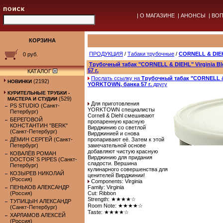
|
О МАГАЗИНЕ
|
АНОНСЫ
|
ВОП
КОРЗИНА
ПРОДУКЦИЯ
/
Табаки трубочные
/
CORNELL & DIE
0 руб.
Трубочный табак "CORNELL & DIEHL" Virginia 
57 г.
КАТАЛОГ
Послать ссылку на
Трубочный табак "CORNELL & 
(2192)
НОВИНКИ
YORKTOWN, банка 57 г.
другу
КУРИТЕЛЬНЫЕ ТРУБКИ -
(529)
МАСТЕРА И СТУДИИ
Для приготовления
PS STUDIO (Санкт-
YORKTOWN специалисты
Петербург)
Cornell & Diehl смешивают
БЕРЕГОВОЙ
пропаренную красную
КОНСТАНТИН "BERK"
Вирджинию со светлой
(Санкт-Петербург)
Вирджинией и снова
ДЁМИН СЕРГЕЙ (Санкт-
пропаривают её. Затем к этой
Петербург)
замечательной основе
добавляют чистую красную
КОВАЛЁВ РОМАН
Вирджинию для придания
DOCTOR`S PIPES (Санкт-
сладости. Вершина
Петербург)
кулинарного совершенства для
КОЗЫРЕВ НИКОЛАЙ
ценителей Вирджинии!
(Россия)
Components: Virginia
ПЕНЬКОВ АЛЕКСАНДР
Family: Virginia
(Россия)
Cut: Ribbon
Strength: ★★★★☆
ТУПИЦЫН АЛЕКСАНДР
Room Note: ★★★★☆
(Санкт-Петербург)
Taste: ★★★★☆
ХАРЛАМОВ АЛЕКСЕЙ
(Россия)