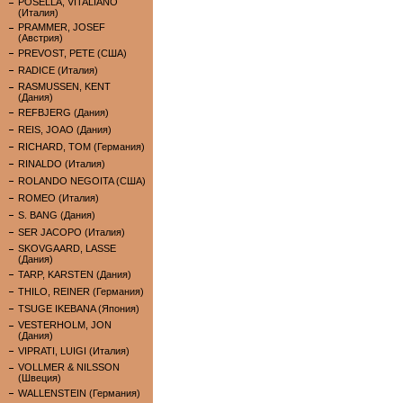
POSELLA, VITALIANO
(Италия)
PRAMMER, JOSEF
(Австрия)
PREVOST, PETE (США)
RADICE (Италия)
RASMUSSEN, KENT
(Дания)
REFBJERG (Дания)
REIS, JOAO (Дания)
RICHARD, TOM (Германия)
RINALDO (Италия)
ROLANDO NEGOITA (США)
ROMEO (Италия)
S. BANG (Дания)
SER JACOPO (Италия)
SKOVGAARD, LASSE
(Дания)
TARP, KARSTEN (Дания)
THILO, REINER (Германия)
TSUGE IKEBANA (Япония)
VESTERHOLM, JON
(Дания)
VIPRATI, LUIGI (Италия)
VOLLMER & NILSSON
(Швеция)
WALLENSTEIN (Германия)