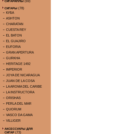
(69)
СИГАРИЛЛЫ
(78)
СИГАРЫ
КУБА
ASHTON
CHARATAN
CUESTA REY
EL BATON
EL GUAJIRO
EUFORIA
GRAN APERTURA
GURKHA
HERITAGE 1492
IMPERIOR
JOYA DE NICARAGUA
JUAN DE LA COSA
LA AROMA DEL CARIBE
LA INSTRUCTORA
ORISHAS
PERLA DEL MAR
QUORUM
VASCO DA GAMA
VILLIGER
АКСЕССУАРЫ ДЛЯ
(73)
СИГАР