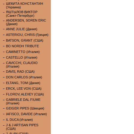
ШЕКИТА КОНСТАНТИН
(Украина)
ЯШТЫЛОВ ВИКТОР
(Санкт-Петербург)
ANDERSEN, SOREN ERIC
(Дания)
ANNE JULIE (Дания)
ASTERIOU, CHRIS (Греция)
BATSON, GRANT (США)
BO NORDH TRIBUTE
CAMINETTO (Италия)
CASTELLO (Италия)
CAVICCHI, CLAUDIO
(Италия)
DAVIS, RAD (США)
DON CARLOS (Италия)
ELTANG, TOM (Дания)
ERCK, LEE VON (США)
FLOROV, ALEXEY (США)
GABRIELE DAL FIUME
(Италия)
GEIGER PIPES (Швеция)
IAFISCO, DAVIDE (Италия)
IL DUCA (Италия)
J & J ARTISAN PIPES
(США)
J. ALAN (США)