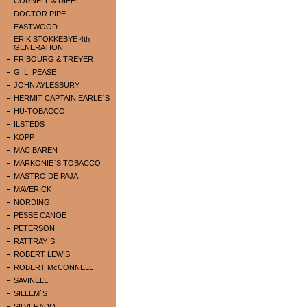
CORNELL & DIEHL
DOCTOR PIPE
EASTWOOD
ERIK STOKKEBYE 4th
GENERATION
FRIBOURG & TREYER
G. L. PEASE
JOHN AYLESBURY
HERMIT CAPTAIN EARLE`S
HU-TOBACCO
ILSTEDS
KOPP
MAC BAREN
MARKONIE`S TOBACCO
MASTRO DE PAJA
MAVERICK
NORDING
PESSE CANOE
PETERSON
RATTRAY`S
ROBERT LEWIS
ROBERT McCONNELL
SAVINELLI
SILLEM`S
SILVERADO