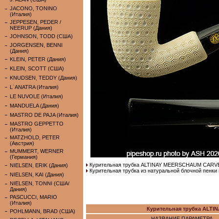
JACONO, TONINO
(Италия)
JEPPESEN, PEDER /
NEERUP (Дания)
JOHNSON, TODD (США)
JORGENSEN, BENNI
(Дания)
KLEIN, PETER (Дания)
KLEIN, SCOTT (США)
KNUDSEN, TEDDY (Дания)
L`ANATRA (Италия)
LE NUVOLE (Италия)
MANDUELA (Дания)
MASTRO DE PAJA (Италия)
MASTRO GEPPETTO
(Италия)
MATZHOLD, PETER
(Австрия)
MUMMERT, WERNER
(Германия)
Курительная трубка ALTINAY MEERSCHAUM CARV
NIELSEN, ERIK (Дания)
Курительная трубка из натуральной блочной пенки
NIELSEN, KAI (Дания)
NIELSEN, TONNI (США/
Дания)
PASCUCCI, MARIO
(Италия)
Курительная трубка ALT
POHLMANN, BRAD (США)
НАЗВАНИЕ ПАРАМЕТРА