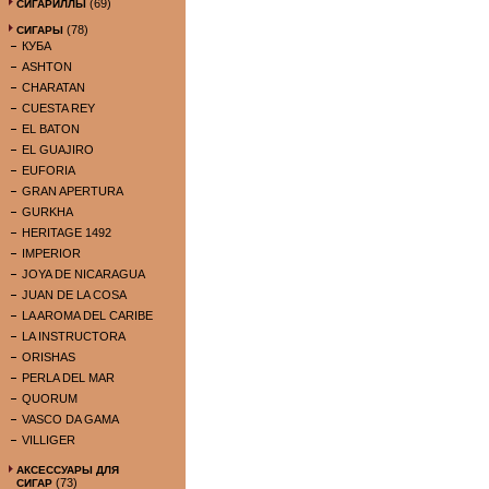
(69)
СИГАРИЛЛЫ
(78)
СИГАРЫ
КУБА
ASHTON
CHARATAN
CUESTA REY
EL BATON
EL GUAJIRO
EUFORIA
GRAN APERTURA
GURKHA
HERITAGE 1492
IMPERIOR
JOYA DE NICARAGUA
JUAN DE LA COSA
LA AROMA DEL CARIBE
LA INSTRUCTORA
ORISHAS
PERLA DEL MAR
QUORUM
VASCO DA GAMA
VILLIGER
АКСЕССУАРЫ ДЛЯ
(73)
СИГАР