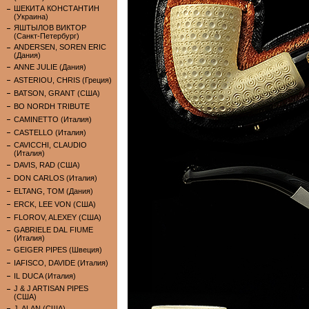
ШЕКИТА КОНСТАНТИН
(Украина)
ЯШТЫЛОВ ВИКТОР
(Санкт-Петербург)
ANDERSEN, SOREN ERIC
(Дания)
ANNE JULIE (Дания)
ASTERIOU, CHRIS (Греция)
BATSON, GRANT (США)
BO NORDH TRIBUTE
CAMINETTO (Италия)
CASTELLO (Италия)
CAVICCHI, CLAUDIO
(Италия)
DAVIS, RAD (США)
DON CARLOS (Италия)
ELTANG, TOM (Дания)
ERCK, LEE VON (США)
FLOROV, ALEXEY (США)
GABRIELE DAL FIUME
(Италия)
GEIGER PIPES (Швеция)
IAFISCO, DAVIDE (Италия)
IL DUCA (Италия)
J & J ARTISAN PIPES
(США)
J. ALAN (США)