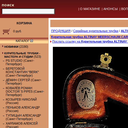
|
О МАГАЗИНЕ
|
АНОНСЫ
|
ВОП
КОРЗИНА
ПРОДУКЦИЯ
/
Серийные курительные трубки
/
ALT
0 руб.
Курительная трубка ALTINAY MEERSCHAUM CA
КАТАЛОГ
Послать ссылку на
Курительная трубка ALTIN
(2190)
НОВИНКИ
КУРИТЕЛЬНЫЕ ТРУБКИ -
(523)
МАСТЕРА И СТУДИИ
PS STUDIO (Санкт-
Петербург)
БЕРЕГОВОЙ
КОНСТАНТИН "BERK"
(Санкт-Петербург)
ДЁМИН СЕРГЕЙ (Санкт-
Петербург)
КОВАЛЁВ РОМАН
DOCTOR`S PIPES (Санкт-
Петербург)
КОЗЫРЕВ НИКОЛАЙ
(Россия)
ПЕНЬКОВ АЛЕКСАНДР
(Россия)
ТУПИЦЫН АЛЕКСАНДР
(Санкт-Петербург)
ХАРЛАМОВ АЛЕКСЕЙ
(Россия)