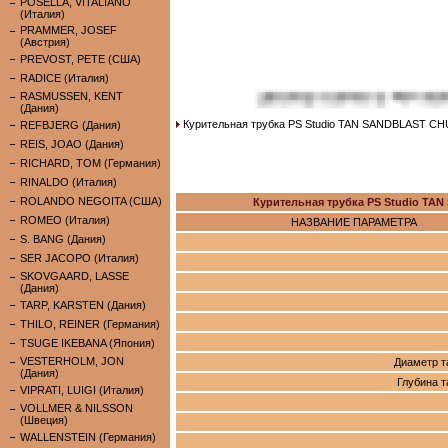
POSELLA, VITALIANO
(Италия)
PRAMMER, JOSEF
(Австрия)
PREVOST, PETE (США)
RADICE (Италия)
RASMUSSEN, KENT
(Дания)
Курительная трубка PS Studio TAN SANDBLAST C
REFBJERG (Дания)
REIS, JOAO (Дания)
RICHARD, TOM (Германия)
RINALDO (Италия)
ROLANDO NEGOITA (США)
Курительная трубка PS Studio T
ROMEO (Италия)
НАЗВАНИЕ ПАРАМЕТРА
S. BANG (Дания)
SER JACOPO (Италия)
SKOVGAARD, LASSE
(Дания)
TARP, KARSTEN (Дания)
THILO, REINER (Германия)
TSUGE IKEBANA (Япония)
VESTERHOLM, JON
Диаметр т
(Дания)
Глубина 
VIPRATI, LUIGI (Италия)
VOLLMER & NILSSON
(Швеция)
WALLENSTEIN (Германия)