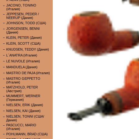
JACONO, TONINO
(Италия)
JEPPESEN, PEDER /
NEERUP (Дания)
JOHNSON, TODD (США)
JORGENSEN, BENNI
(Дания)
KLEIN, PETER (Дания)
KLEIN, SCOTT (США)
KNUDSEN, TEDDY (Дания)
L`ANATRA (Италия)
LE NUVOLE (Италия)
MANDUELA (Дания)
MASTRO DE PAJA (Италия)
MASTRO GEPPETTO
(Италия)
MATZHOLD, PETER
(Австрия)
MUMMERT, WERNER
(Германия)
NIELSEN, ERIK (Дания)
NIELSEN, KAI (Дания)
NIELSEN, TONNI (США/
Дания)
PASCUCCI, MARIO
(Италия)
POHLMANN, BRAD (США)