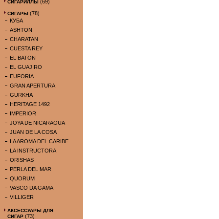
(69)
СИГАРИЛЛЫ
(78)
СИГАРЫ
КУБА
ASHTON
CHARATAN
CUESTA REY
EL BATON
EL GUAJIRO
EUFORIA
GRAN APERTURA
GURKHA
HERITAGE 1492
IMPERIOR
JOYA DE NICARAGUA
JUAN DE LA COSA
LA AROMA DEL CARIBE
LA INSTRUCTORA
ORISHAS
PERLA DEL MAR
QUORUM
VASCO DA GAMA
VILLIGER
АКСЕССУАРЫ ДЛЯ
(73)
СИГАР