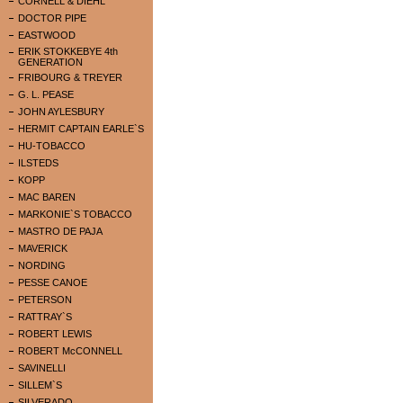
CORNELL & DIEHL
DOCTOR PIPE
EASTWOOD
ERIK STOKKEBYE 4th
GENERATION
FRIBOURG & TREYER
G. L. PEASE
JOHN AYLESBURY
HERMIT CAPTAIN EARLE`S
HU-TOBACCO
ILSTEDS
KOPP
MAC BAREN
MARKONIE`S TOBACCO
MASTRO DE PAJA
MAVERICK
NORDING
PESSE CANOE
PETERSON
RATTRAY`S
ROBERT LEWIS
ROBERT McCONNELL
SAVINELLI
SILLEM`S
SILVERADO