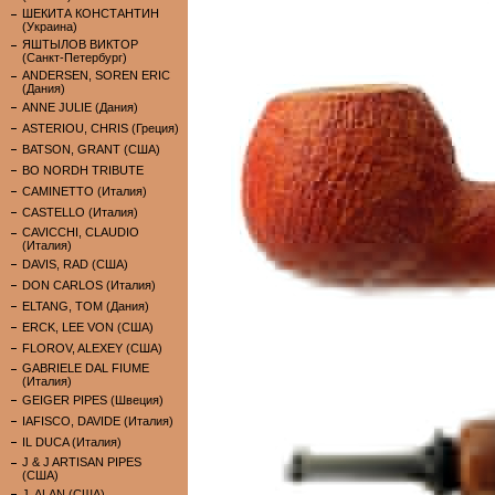
ШЕКИТА КОНСТАНТИН
(Украина)
ЯШТЫЛОВ ВИКТОР
(Санкт-Петербург)
ANDERSEN, SOREN ERIC
(Дания)
ANNE JULIE (Дания)
ASTERIOU, CHRIS (Греция)
BATSON, GRANT (США)
BO NORDH TRIBUTE
CAMINETTO (Италия)
CASTELLO (Италия)
CAVICCHI, CLAUDIO
(Италия)
DAVIS, RAD (США)
DON CARLOS (Италия)
ELTANG, TOM (Дания)
ERCK, LEE VON (США)
FLOROV, ALEXEY (США)
GABRIELE DAL FIUME
(Италия)
GEIGER PIPES (Швеция)
IAFISCO, DAVIDE (Италия)
IL DUCA (Италия)
J & J ARTISAN PIPES
(США)
J. ALAN (США)