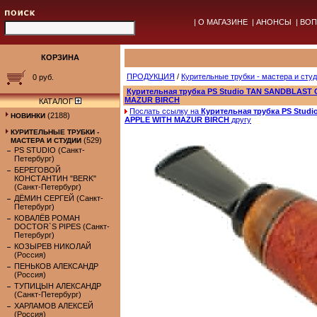
|
О МАГАЗИНЕ
|
АНОНСЫ
|
ВОП
КОРЗИНА
ПРОДУКЦИЯ
/
Курительные трубки - мастера и сту
0 руб.
Курительная трубка PS Studio TAN SANDBLAST
MAZUR BIRCH
КАТАЛОГ
Послать ссылку на
Курительная трубка PS Stu
(2188)
НОВИНКИ
APPLE WITH MAZUR BIRCH
другу
КУРИТЕЛЬНЫЕ ТРУБКИ -
(529)
МАСТЕРА И СТУДИИ
PS STUDIO (Санкт-
Петербург)
БЕРЕГОВОЙ
КОНСТАНТИН "BERK"
(Санкт-Петербург)
ДЁМИН СЕРГЕЙ (Санкт-
Петербург)
КОВАЛЁВ РОМАН
DOCTOR`S PIPES (Санкт-
Петербург)
КОЗЫРЕВ НИКОЛАЙ
(Россия)
ПЕНЬКОВ АЛЕКСАНДР
(Россия)
ТУПИЦЫН АЛЕКСАНДР
(Санкт-Петербург)
ХАРЛАМОВ АЛЕКСЕЙ
(Россия)