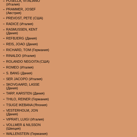
POSELLA, VITALIANO
(Италия)
PRAMMER, JOSEF
(Австрия)
PREVOST, PETE (США)
RADICE (Италия)
RASMUSSEN, KENT
(Дания)
REFBJERG (Дания)
REIS, JOAO (Дания)
RICHARD, TOM (Германия)
RINALDO (Италия)
ROLANDO NEGOITA (США)
ROMEO (Италия)
S. BANG (Дания)
SER JACOPO (Италия)
SKOVGAARD, LASSE
(Дания)
TARP, KARSTEN (Дания)
THILO, REINER (Германия)
TSUGE IKEBANA (Япония)
VESTERHOLM, JON
(Дания)
VIPRATI, LUIGI (Италия)
VOLLMER & NILSSON
(Швеция)
WALLENSTEIN (Германия)