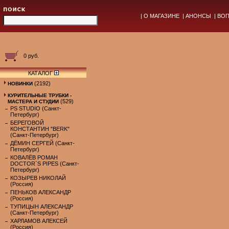
|
О МАГАЗИНЕ
|
АНОНСЫ
|
ВОП
0 руб.
КАТАЛОГ
(2192)
НОВИНКИ
КУРИТЕЛЬНЫЕ ТРУБКИ -
(529)
МАСТЕРА И СТУДИИ
PS STUDIO (Санкт-
Петербург)
БЕРЕГОВОЙ
КОНСТАНТИН "BERK"
(Санкт-Петербург)
ДЁМИН СЕРГЕЙ (Санкт-
Петербург)
КОВАЛЁВ РОМАН
DOCTOR`S PIPES (Санкт-
Петербург)
КОЗЫРЕВ НИКОЛАЙ
(Россия)
ПЕНЬКОВ АЛЕКСАНДР
(Россия)
ТУПИЦЫН АЛЕКСАНДР
(Санкт-Петербург)
ХАРЛАМОВ АЛЕКСЕЙ
(Россия)