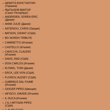
ШЕКИТА КОНСТАНТИН
(Украина)
ЯШТЫЛОВ ВИКТОР
(Санкт-Петербург)
ANDERSEN, SOREN ERIC
(Дания)
ANNE JULIE (Дания)
ASTERIOU, CHRIS (Греция)
BATSON, GRANT (США)
BO NORDH TRIBUTE
CAMINETTO (Италия)
CASTELLO (Италия)
CAVICCHI, CLAUDIO
(Италия)
DAVIS, RAD (США)
DON CARLOS (Италия)
ELTANG, TOM (Дания)
ERCK, LEE VON (США)
FLOROV, ALEXEY (США)
GABRIELE DAL FIUME
(Италия)
GEIGER PIPES (Швеция)
IAFISCO, DAVIDE (Италия)
IL DUCA (Италия)
J & J ARTISAN PIPES
(США)
J. ALAN (США)