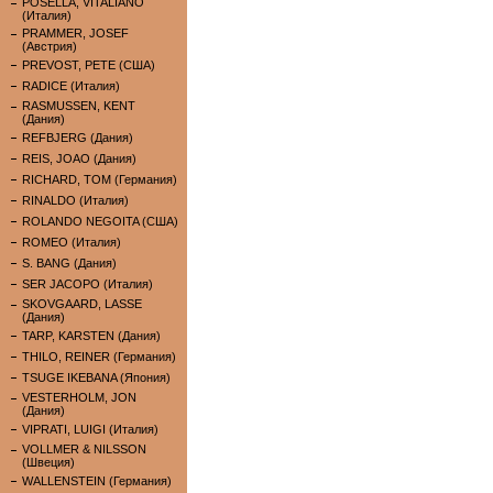
POSELLA, VITALIANO
(Италия)
PRAMMER, JOSEF
(Австрия)
PREVOST, PETE (США)
RADICE (Италия)
RASMUSSEN, KENT
(Дания)
REFBJERG (Дания)
REIS, JOAO (Дания)
RICHARD, TOM (Германия)
RINALDO (Италия)
ROLANDO NEGOITA (США)
ROMEO (Италия)
S. BANG (Дания)
SER JACOPO (Италия)
SKOVGAARD, LASSE
(Дания)
TARP, KARSTEN (Дания)
THILO, REINER (Германия)
TSUGE IKEBANA (Япония)
VESTERHOLM, JON
(Дания)
VIPRATI, LUIGI (Италия)
VOLLMER & NILSSON
(Швеция)
WALLENSTEIN (Германия)