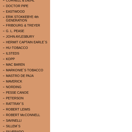
CORNELL & DIEHL
DOCTOR PIPE
EASTWOOD
ERIK STOKKEBYE 4th
GENERATION
FRIBOURG & TREYER
G. L. PEASE
JOHN AYLESBURY
HERMIT CAPTAIN EARLE`S
HU-TOBACCO
ILSTEDS
KOPP
MAC BAREN
MARKONIE`S TOBACCO
MASTRO DE PAJA
MAVERICK
NORDING
PESSE CANOE
PETERSON
RATTRAY`S
ROBERT LEWIS
ROBERT McCONNELL
SAVINELLI
SILLEM`S
SILVERADO