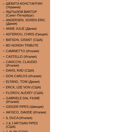
ШЕКИТА КОНСТАНТИН
(Украина)
ЯШТЫЛОВ ВИКТОР
(Санкт-Петербург)
ANDERSEN, SOREN ERIC
(Дания)
ANNE JULIE (Дания)
ASTERIOU, CHRIS (Греция)
BATSON, GRANT (США)
BO NORDH TRIBUTE
CAMINETTO (Италия)
CASTELLO (Италия)
CAVICCHI, CLAUDIO
(Италия)
DAVIS, RAD (США)
DON CARLOS (Италия)
ELTANG, TOM (Дания)
ERCK, LEE VON (США)
FLOROV, ALEXEY (США)
GABRIELE DAL FIUME
(Италия)
GEIGER PIPES (Швеция)
IAFISCO, DAVIDE (Италия)
IL DUCA (Италия)
J & J ARTISAN PIPES
(США)
J. ALAN (США)