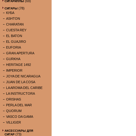
(69)
СИГАРИЛЛЫ
(78)
СИГАРЫ
КУБА
ASHTON
CHARATAN
CUESTA REY
EL BATON
EL GUAJIRO
EUFORIA
GRAN APERTURA
GURKHA
HERITAGE 1492
IMPERIOR
JOYA DE NICARAGUA
JUAN DE LA COSA
LA AROMA DEL CARIBE
LA INSTRUCTORA
ORISHAS
PERLA DEL MAR
QUORUM
VASCO DA GAMA
VILLIGER
АКСЕССУАРЫ ДЛЯ
(73)
СИГАР