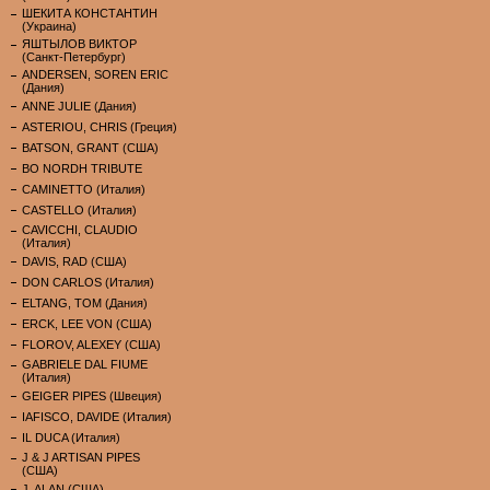
ШЕКИТА КОНСТАНТИН
(Украина)
ЯШТЫЛОВ ВИКТОР
(Санкт-Петербург)
ANDERSEN, SOREN ERIC
(Дания)
ANNE JULIE (Дания)
ASTERIOU, CHRIS (Греция)
BATSON, GRANT (США)
BO NORDH TRIBUTE
CAMINETTO (Италия)
CASTELLO (Италия)
CAVICCHI, CLAUDIO
(Италия)
DAVIS, RAD (США)
DON CARLOS (Италия)
ELTANG, TOM (Дания)
ERCK, LEE VON (США)
FLOROV, ALEXEY (США)
GABRIELE DAL FIUME
(Италия)
GEIGER PIPES (Швеция)
IAFISCO, DAVIDE (Италия)
IL DUCA (Италия)
J & J ARTISAN PIPES
(США)
J. ALAN (США)