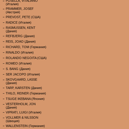
POSELLA, VITALIANO
(Италия)
PRAMMER, JOSEF
(Австрия)
PREVOST, PETE (США)
RADICE (Италия)
RASMUSSEN, KENT
(Дания)
REFBJERG (Дания)
REIS, JOAO (Дания)
RICHARD, TOM (Германия)
RINALDO (Италия)
ROLANDO NEGOITA (США)
ROMEO (Италия)
S. BANG (Дания)
SER JACOPO (Италия)
SKOVGAARD, LASSE
(Дания)
TARP, KARSTEN (Дания)
THILO, REINER (Германия)
TSUGE IKEBANA (Япония)
VESTERHOLM, JON
(Дания)
VIPRATI, LUIGI (Италия)
VOLLMER & NILSSON
(Швеция)
WALLENSTEIN (Германия)