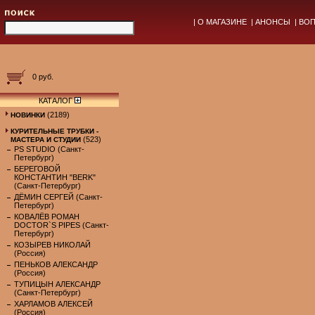
|
О МАГАЗИНЕ
|
АНОНСЫ
|
ВОП
0 руб.
КАТАЛОГ
(2189)
НОВИНКИ
КУРИТЕЛЬНЫЕ ТРУБКИ -
(523)
МАСТЕРА И СТУДИИ
PS STUDIO (Санкт-
Петербург)
БЕРЕГОВОЙ
КОНСТАНТИН "BERK"
(Санкт-Петербург)
ДЁМИН СЕРГЕЙ (Санкт-
Петербург)
КОВАЛЁВ РОМАН
DOCTOR`S PIPES (Санкт-
Петербург)
КОЗЫРЕВ НИКОЛАЙ
(Россия)
ПЕНЬКОВ АЛЕКСАНДР
(Россия)
ТУПИЦЫН АЛЕКСАНДР
(Санкт-Петербург)
ХАРЛАМОВ АЛЕКСЕЙ
(Россия)