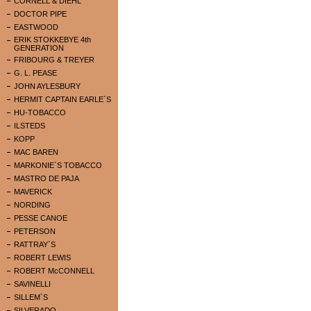
CORNELL & DIEHL
DOCTOR PIPE
EASTWOOD
ERIK STOKKEBYE 4th
GENERATION
FRIBOURG & TREYER
G. L. PEASE
JOHN AYLESBURY
HERMIT CAPTAIN EARLE`S
HU-TOBACCO
ILSTEDS
KOPP
MAC BAREN
MARKONIE`S TOBACCO
MASTRO DE PAJA
MAVERICK
NORDING
PESSE CANOE
PETERSON
RATTRAY`S
ROBERT LEWIS
ROBERT McCONNELL
SAVINELLI
SILLEM`S
SILVERADO