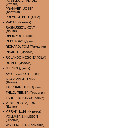
POSELLA, VITALIANO
(Италия)
PRAMMER, JOSEF
(Австрия)
PREVOST, PETE (США)
RADICE (Италия)
RASMUSSEN, KENT
(Дания)
REFBJERG (Дания)
REIS, JOAO (Дания)
RICHARD, TOM (Германия)
RINALDO (Италия)
ROLANDO NEGOITA (США)
ROMEO (Италия)
S. BANG (Дания)
SER JACOPO (Италия)
SKOVGAARD, LASSE
(Дания)
TARP, KARSTEN (Дания)
THILO, REINER (Германия)
TSUGE IKEBANA (Япония)
VESTERHOLM, JON
(Дания)
VIPRATI, LUIGI (Италия)
VOLLMER & NILSSON
(Швеция)
WALLENSTEIN (Германия)