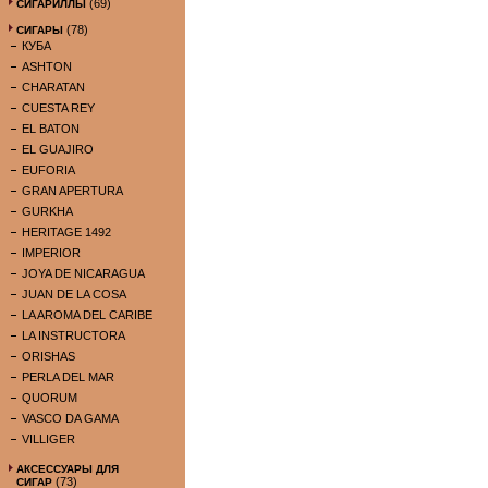
(69)
СИГАРИЛЛЫ
(78)
СИГАРЫ
КУБА
ASHTON
CHARATAN
CUESTA REY
EL BATON
EL GUAJIRO
EUFORIA
GRAN APERTURA
GURKHA
HERITAGE 1492
IMPERIOR
JOYA DE NICARAGUA
JUAN DE LA COSA
LA AROMA DEL CARIBE
LA INSTRUCTORA
ORISHAS
PERLA DEL MAR
QUORUM
VASCO DA GAMA
VILLIGER
АКСЕССУАРЫ ДЛЯ
(73)
СИГАР