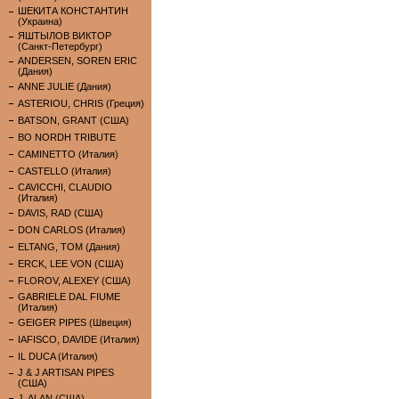
ШЕКИТА КОНСТАНТИН
(Украина)
ЯШТЫЛОВ ВИКТОР
(Санкт-Петербург)
ANDERSEN, SOREN ERIC
(Дания)
ANNE JULIE (Дания)
ASTERIOU, CHRIS (Греция)
BATSON, GRANT (США)
BO NORDH TRIBUTE
CAMINETTO (Италия)
CASTELLO (Италия)
CAVICCHI, CLAUDIO
(Италия)
DAVIS, RAD (США)
DON CARLOS (Италия)
ELTANG, TOM (Дания)
ERCK, LEE VON (США)
FLOROV, ALEXEY (США)
GABRIELE DAL FIUME
(Италия)
GEIGER PIPES (Швеция)
IAFISCO, DAVIDE (Италия)
IL DUCA (Италия)
J & J ARTISAN PIPES
(США)
J. ALAN (США)