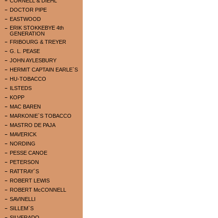
CORNELL & DIEHL
DOCTOR PIPE
EASTWOOD
ERIK STOKKEBYE 4th
GENERATION
FRIBOURG & TREYER
G. L. PEASE
JOHN AYLESBURY
HERMIT CAPTAIN EARLE`S
HU-TOBACCO
ILSTEDS
KOPP
MAC BAREN
MARKONIE`S TOBACCO
MASTRO DE PAJA
MAVERICK
NORDING
PESSE CANOE
PETERSON
RATTRAY`S
ROBERT LEWIS
ROBERT McCONNELL
SAVINELLI
SILLEM`S
SILVERADO