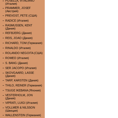
POSELLA, VITALIANO
(Италия)
PRAMMER, JOSEF
(Австрия)
PREVOST, PETE (США)
RADICE (Италия)
RASMUSSEN, KENT
(Дания)
REFBJERG (Дания)
REIS, JOAO (Дания)
RICHARD, TOM (Германия)
RINALDO (Италия)
ROLANDO NEGOITA (США)
ROMEO (Италия)
S. BANG (Дания)
SER JACOPO (Италия)
SKOVGAARD, LASSE
(Дания)
TARP, KARSTEN (Дания)
THILO, REINER (Германия)
TSUGE IKEBANA (Япония)
VESTERHOLM, JON
(Дания)
VIPRATI, LUIGI (Италия)
VOLLMER & NILSSON
(Швеция)
WALLENSTEIN (Германия)