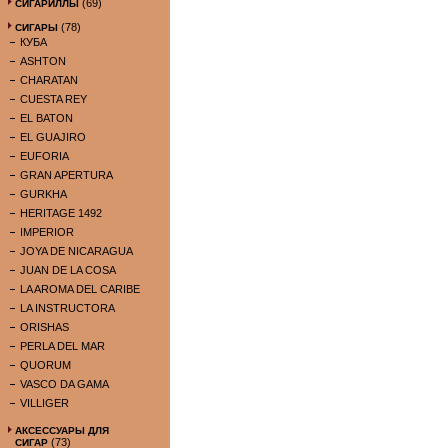
(69)
СИГАРИЛЛЫ
(78)
СИГАРЫ
КУБА
ASHTON
CHARATAN
CUESTA REY
EL BATON
EL GUAJIRO
EUFORIA
GRAN APERTURA
GURKHA
HERITAGE 1492
IMPERIOR
JOYA DE NICARAGUA
JUAN DE LA COSA
LA AROMA DEL CARIBE
LA INSTRUCTORA
ORISHAS
PERLA DEL MAR
QUORUM
VASCO DA GAMA
VILLIGER
АКСЕССУАРЫ ДЛЯ
(73)
СИГАР