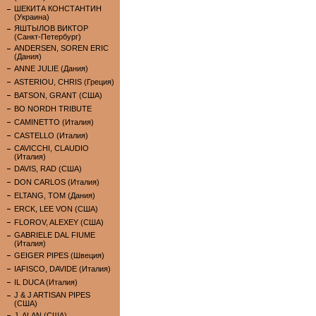
ШЕКИТА КОНСТАНТИН
(Украина)
ЯШТЫЛОВ ВИКТОР
(Санкт-Петербург)
ANDERSEN, SOREN ERIC
(Дания)
ANNE JULIE (Дания)
ASTERIOU, CHRIS (Греция)
BATSON, GRANT (США)
BO NORDH TRIBUTE
CAMINETTO (Италия)
CASTELLO (Италия)
CAVICCHI, CLAUDIO
(Италия)
DAVIS, RAD (США)
DON CARLOS (Италия)
ELTANG, TOM (Дания)
ERCK, LEE VON (США)
FLOROV, ALEXEY (США)
GABRIELE DAL FIUME
(Италия)
GEIGER PIPES (Швеция)
IAFISCO, DAVIDE (Италия)
IL DUCA (Италия)
J & J ARTISAN PIPES
(США)
J. ALAN (США)