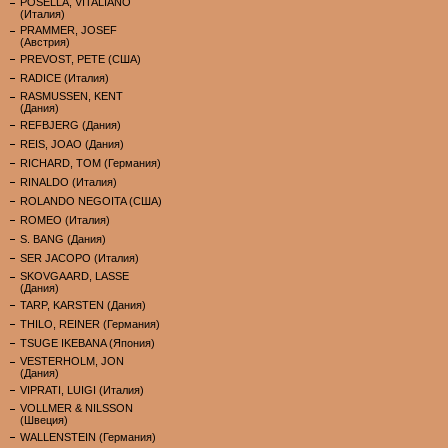
POSELLA, VITALIANO
(Италия)
PRAMMER, JOSEF
(Австрия)
PREVOST, PETE (США)
RADICE (Италия)
RASMUSSEN, KENT
(Дания)
REFBJERG (Дания)
REIS, JOAO (Дания)
RICHARD, TOM (Германия)
RINALDO (Италия)
ROLANDO NEGOITA (США)
ROMEO (Италия)
S. BANG (Дания)
SER JACOPO (Италия)
SKOVGAARD, LASSE
(Дания)
TARP, KARSTEN (Дания)
THILO, REINER (Германия)
TSUGE IKEBANA (Япония)
VESTERHOLM, JON
(Дания)
VIPRATI, LUIGI (Италия)
VOLLMER & NILSSON
(Швеция)
WALLENSTEIN (Германия)