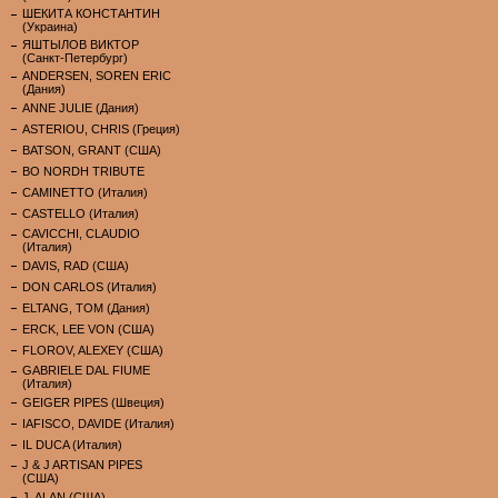
ШЕКИТА КОНСТАНТИН
(Украина)
ЯШТЫЛОВ ВИКТОР
(Санкт-Петербург)
ANDERSEN, SOREN ERIC
(Дания)
ANNE JULIE (Дания)
ASTERIOU, CHRIS (Греция)
BATSON, GRANT (США)
BO NORDH TRIBUTE
CAMINETTO (Италия)
CASTELLO (Италия)
CAVICCHI, CLAUDIO
(Италия)
DAVIS, RAD (США)
DON CARLOS (Италия)
ELTANG, TOM (Дания)
ERCK, LEE VON (США)
FLOROV, ALEXEY (США)
GABRIELE DAL FIUME
(Италия)
GEIGER PIPES (Швеция)
IAFISCO, DAVIDE (Италия)
IL DUCA (Италия)
J & J ARTISAN PIPES
(США)
J. ALAN (США)