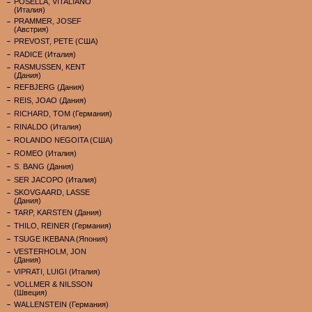
POSELLA, VITALIANO
(Италия)
PRAMMER, JOSEF
(Австрия)
PREVOST, PETE (США)
RADICE (Италия)
RASMUSSEN, KENT
(Дания)
REFBJERG (Дания)
REIS, JOAO (Дания)
RICHARD, TOM (Германия)
RINALDO (Италия)
ROLANDO NEGOITA (США)
ROMEO (Италия)
S. BANG (Дания)
SER JACOPO (Италия)
SKOVGAARD, LASSE
(Дания)
TARP, KARSTEN (Дания)
THILO, REINER (Германия)
TSUGE IKEBANA (Япония)
VESTERHOLM, JON
(Дания)
VIPRATI, LUIGI (Италия)
VOLLMER & NILSSON
(Швеция)
WALLENSTEIN (Германия)