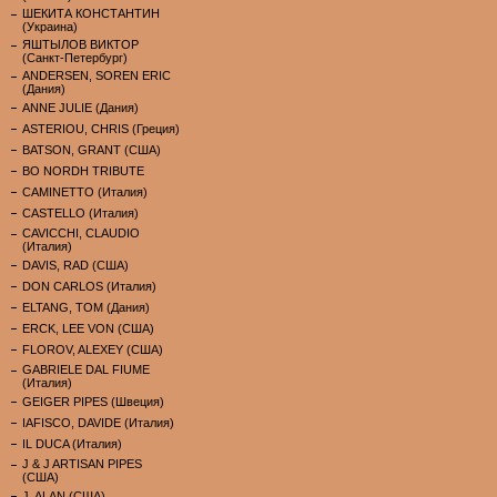
ШЕКИТА КОНСТАНТИН
(Украина)
ЯШТЫЛОВ ВИКТОР
(Санкт-Петербург)
ANDERSEN, SOREN ERIC
(Дания)
ANNE JULIE (Дания)
ASTERIOU, CHRIS (Греция)
BATSON, GRANT (США)
BO NORDH TRIBUTE
CAMINETTO (Италия)
CASTELLO (Италия)
CAVICCHI, CLAUDIO
(Италия)
DAVIS, RAD (США)
DON CARLOS (Италия)
ELTANG, TOM (Дания)
ERCK, LEE VON (США)
FLOROV, ALEXEY (США)
GABRIELE DAL FIUME
(Италия)
GEIGER PIPES (Швеция)
IAFISCO, DAVIDE (Италия)
IL DUCA (Италия)
J & J ARTISAN PIPES
(США)
J. ALAN (США)