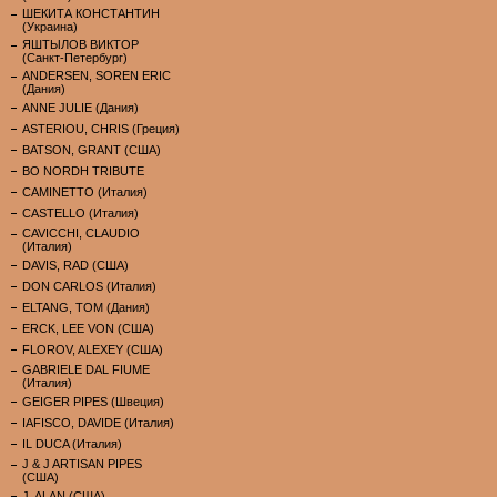
ШЕКИТА КОНСТАНТИН
(Украина)
ЯШТЫЛОВ ВИКТОР
(Санкт-Петербург)
ANDERSEN, SOREN ERIC
(Дания)
ANNE JULIE (Дания)
ASTERIOU, CHRIS (Греция)
BATSON, GRANT (США)
BO NORDH TRIBUTE
CAMINETTO (Италия)
CASTELLO (Италия)
CAVICCHI, CLAUDIO
(Италия)
DAVIS, RAD (США)
DON CARLOS (Италия)
ELTANG, TOM (Дания)
ERCK, LEE VON (США)
FLOROV, ALEXEY (США)
GABRIELE DAL FIUME
(Италия)
GEIGER PIPES (Швеция)
IAFISCO, DAVIDE (Италия)
IL DUCA (Италия)
J & J ARTISAN PIPES
(США)
J. ALAN (США)