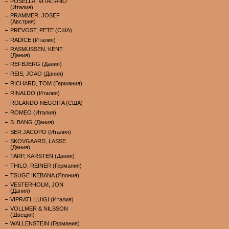
POSELLA, VITALIANO
(Италия)
PRAMMER, JOSEF
(Австрия)
PREVOST, PETE (США)
RADICE (Италия)
RASMUSSEN, KENT
(Дания)
REFBJERG (Дания)
REIS, JOAO (Дания)
RICHARD, TOM (Германия)
RINALDO (Италия)
ROLANDO NEGOITA (США)
ROMEO (Италия)
S. BANG (Дания)
SER JACOPO (Италия)
SKOVGAARD, LASSE
(Дания)
TARP, KARSTEN (Дания)
THILO, REINER (Германия)
TSUGE IKEBANA (Япония)
VESTERHOLM, JON
(Дания)
VIPRATI, LUIGI (Италия)
VOLLMER & NILSSON
(Швеция)
WALLENSTEIN (Германия)