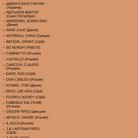
ШЕКИТА КОНСТАНТИН
(Украина)
ЯШТЫЛОВ ВИКТОР
(Санкт-Петербург)
ANDERSEN, SOREN ERIC
(Дания)
ANNE JULIE (Дания)
ASTERIOU, CHRIS (Греция)
BATSON, GRANT (США)
BO NORDH TRIBUTE
CAMINETTO (Италия)
CASTELLO (Италия)
CAVICCHI, CLAUDIO
(Италия)
DAVIS, RAD (США)
DON CARLOS (Италия)
ELTANG, TOM (Дания)
ERCK, LEE VON (США)
FLOROV, ALEXEY (США)
GABRIELE DAL FIUME
(Италия)
GEIGER PIPES (Швеция)
IAFISCO, DAVIDE (Италия)
IL DUCA (Италия)
J & J ARTISAN PIPES
(США)
J. ALAN (США)