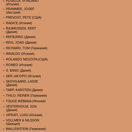
POSELLA, VITALIANO
(Италия)
PRAMMER, JOSEF
(Австрия)
PREVOST, PETE (США)
RADICE (Италия)
RASMUSSEN, KENT
(Дания)
REFBJERG (Дания)
REIS, JOAO (Дания)
RICHARD, TOM (Германия)
RINALDO (Италия)
ROLANDO NEGOITA (США)
ROMEO (Италия)
S. BANG (Дания)
SER JACOPO (Италия)
SKOVGAARD, LASSE
(Дания)
TARP, KARSTEN (Дания)
THILO, REINER (Германия)
TSUGE IKEBANA (Япония)
VESTERHOLM, JON
(Дания)
VIPRATI, LUIGI (Италия)
VOLLMER & NILSSON
(Швеция)
WALLENSTEIN (Германия)