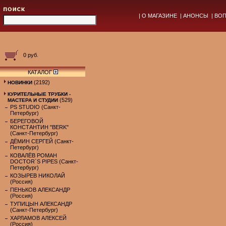
|
О МАГАЗИНЕ
|
АНОНСЫ
|
ВОП
0 руб.
КАТАЛОГ
(2192)
НОВИНКИ
КУРИТЕЛЬНЫЕ ТРУБКИ -
(529)
МАСТЕРА И СТУДИИ
PS STUDIO (Санкт-
Петербург)
БЕРЕГОВОЙ
КОНСТАНТИН "BERK"
(Санкт-Петербург)
ДЁМИН СЕРГЕЙ (Санкт-
Петербург)
КОВАЛЁВ РОМАН
DOCTOR`S PIPES (Санкт-
Петербург)
КОЗЫРЕВ НИКОЛАЙ
(Россия)
ПЕНЬКОВ АЛЕКСАНДР
(Россия)
ТУПИЦЫН АЛЕКСАНДР
(Санкт-Петербург)
ХАРЛАМОВ АЛЕКСЕЙ
(Россия)