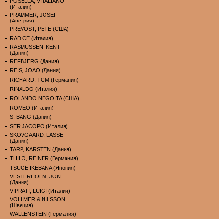
POSELLA, VITALIANO
(Италия)
PRAMMER, JOSEF
(Австрия)
PREVOST, PETE (США)
RADICE (Италия)
RASMUSSEN, KENT
(Дания)
REFBJERG (Дания)
REIS, JOAO (Дания)
RICHARD, TOM (Германия)
RINALDO (Италия)
ROLANDO NEGOITA (США)
ROMEO (Италия)
S. BANG (Дания)
SER JACOPO (Италия)
SKOVGAARD, LASSE
(Дания)
TARP, KARSTEN (Дания)
THILO, REINER (Германия)
TSUGE IKEBANA (Япония)
VESTERHOLM, JON
(Дания)
VIPRATI, LUIGI (Италия)
VOLLMER & NILSSON
(Швеция)
WALLENSTEIN (Германия)