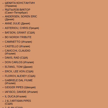
ШЕКИТА КОНСТАНТИН
(Украина)
ЯШТЫЛОВ ВИКТОР
(Санкт-Петербург)
ANDERSEN, SOREN ERIC
(Дания)
ANNE JULIE (Дания)
ASTERIOU, CHRIS (Греция)
BATSON, GRANT (США)
BO NORDH TRIBUTE
CAMINETTO (Италия)
CASTELLO (Италия)
CAVICCHI, CLAUDIO
(Италия)
DAVIS, RAD (США)
DON CARLOS (Италия)
ELTANG, TOM (Дания)
ERCK, LEE VON (США)
FLOROV, ALEXEY (США)
GABRIELE DAL FIUME
(Италия)
GEIGER PIPES (Швеция)
IAFISCO, DAVIDE (Италия)
IL DUCA (Италия)
J & J ARTISAN PIPES
(США)
J. ALAN (США)