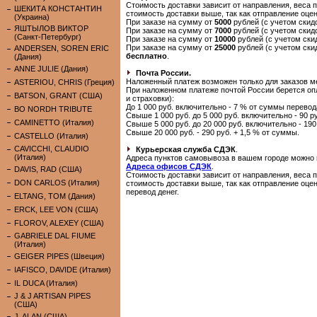
Стоимость доставки зависит от направления, веса 
ШЕКИТА КОНСТАНТИН
стоимость доставки выше, так как отправление оце
(Украина)
При заказе на сумму от
5000
рублей (с учетом ски
ЯШТЫЛОВ ВИКТОР
При заказе на сумму от
7000
рублей (с учетом ски
(Санкт-Петербург)
При заказе на сумму от
10000
рублей (с учетом ск
При заказе на сумму от
25000
рублей (с учетом ски
ANDERSEN, SOREN ERIC
бесплатно
.
(Дания)
ANNE JULIE (Дания)
Почта России.
Наложенный платеж возможен только для заказов м
ASTERIOU, CHRIS (Греция)
При наложенном платеже почтой России берется опл
BATSON, GRANT (США)
и страховки):
До 1 000 руб. включительно - 7 % от суммы перевод
BO NORDH TRIBUTE
Свыше 1 000 руб. до 5 000 руб. включительно - 90 р
CAMINETTO (Италия)
Свыше 5 000 руб. до 20 000 руб. включительно - 190
Свыше 20 000 руб. - 290 руб. + 1,5 % от суммы.
CASTELLO (Италия)
CAVICCHI, CLAUDIO
Курьерская служба СДЭК
.
(Италия)
Адреса пунктов самовывоза в вашем городе можно 
Адреса офисов СДЭК
.
DAVIS, RAD (США)
Стоимость доставки зависит от направления, веса 
DON CARLOS (Италия)
стоимость доставки выше, так как отправление оце
перевод денег.
ELTANG, TOM (Дания)
ERCK, LEE VON (США)
FLOROV, ALEXEY (США)
GABRIELE DAL FIUME
(Италия)
GEIGER PIPES (Швеция)
IAFISCO, DAVIDE (Италия)
IL DUCA (Италия)
J & J ARTISAN PIPES
(США)
J. ALAN (США)