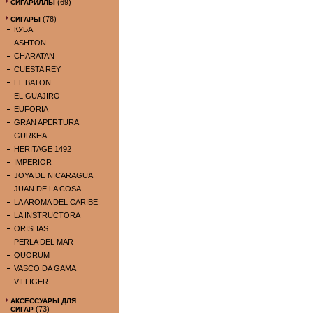
(69)
СИГАРИЛЛЫ
(78)
СИГАРЫ
КУБА
ASHTON
CHARATAN
CUESTA REY
EL BATON
EL GUAJIRO
EUFORIA
GRAN APERTURA
GURKHA
HERITAGE 1492
IMPERIOR
JOYA DE NICARAGUA
JUAN DE LA COSA
LA AROMA DEL CARIBE
LA INSTRUCTORA
ORISHAS
PERLA DEL MAR
QUORUM
VASCO DA GAMA
VILLIGER
АКСЕССУАРЫ ДЛЯ
(73)
СИГАР