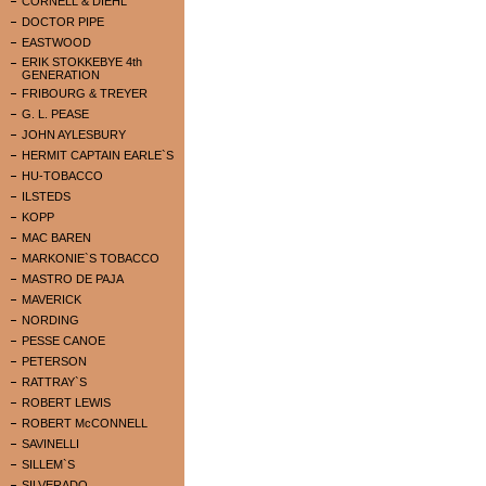
CORNELL & DIEHL
DOCTOR PIPE
EASTWOOD
ERIK STOKKEBYE 4th
GENERATION
FRIBOURG & TREYER
G. L. PEASE
JOHN AYLESBURY
HERMIT CAPTAIN EARLE`S
HU-TOBACCO
ILSTEDS
KOPP
MAC BAREN
MARKONIE`S TOBACCO
MASTRO DE PAJA
MAVERICK
NORDING
PESSE CANOE
PETERSON
RATTRAY`S
ROBERT LEWIS
ROBERT McCONNELL
SAVINELLI
SILLEM`S
SILVERADO