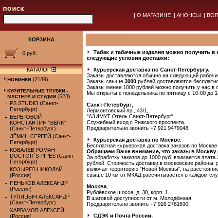
|
О МАГАЗИНЕ
|
АНОНСЫ
|
ВОП
КОРЗИНА
Табак и табачные изделия можно получить в
0 руб.
следующие условия доставки:
КАТАЛОГ
Курьерская доставка по Санкт-Петербургу.
Заказы доставляются обычно на следующий рабочий
(2189)
НОВИНКИ
Заказы свыше
3000
рублей доставляются бесплатно
Заказы менее 1000 рублей можно получить у нас в 
КУРИТЕЛЬНЫЕ ТРУБКИ -
Мы открыты с понедельника по пятницу с 10-00 до 1
(523)
МАСТЕРА И СТУДИИ
PS STUDIO (Санкт-
Санкт-Петербург
,
Петербург)
Лермонтовский пр., 43/1,
"АЗИМУТ Отель Санкт-Петербург".
БЕРЕГОВОЙ
Служебный вход с Рижского проспекта.
КОНСТАНТИН "BERK"
Предварительно звонить +7 921 9479048.
(Санкт-Петербург)
ДЁМИН СЕРГЕЙ (Санкт-
Курьерская доставка по Москве.
Петербург)
Бесплатная курьерская доставка заказов по Москв
КОВАЛЁВ РОМАН
Обращаем Ваше внимание, что заказы в Москву
DOCTOR`S PIPES (Санкт-
За обработку заказов до 1000 руб. взимается плата 
Петербург)
рублей. Стоимость доставки в московские районы, 
включая территорию "Новой Москвы", на расстояние
КОЗЫРЕВ НИКОЛАЙ
свыше 10 км от МКАД рассчитывается в каждом слу
(Россия)
ПЕНЬКОВ АЛЕКСАНДР
Москва
,
(Россия)
Рублёвское шоссе, д. 30, корп. 1.
ТУПИЦЫН АЛЕКСАНДР
В шаговой доступности от м. Молодёжная.
(Санкт-Петербург)
Предварительно звонить +7 926 2781690.
ХАРЛАМОВ АЛЕКСЕЙ
СДЭК и Почта России.
(Россия)