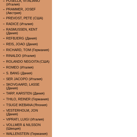
POSELLA, VITALIANO
(Италия)
PRAMMER, JOSEF
(Австрия)
PREVOST, PETE (США)
RADICE (Италия)
RASMUSSEN, KENT
(Дания)
REFBJERG (Дания)
REIS, JOAO (Дания)
RICHARD, TOM (Германия)
RINALDO (Италия)
ROLANDO NEGOITA (США)
ROMEO (Италия)
S. BANG (Дания)
SER JACOPO (Италия)
SKOVGAARD, LASSE
(Дания)
TARP, KARSTEN (Дания)
THILO, REINER (Германия)
TSUGE IKEBANA (Япония)
VESTERHOLM, JON
(Дания)
VIPRATI, LUIGI (Италия)
VOLLMER & NILSSON
(Швеция)
WALLENSTEIN (Германия)