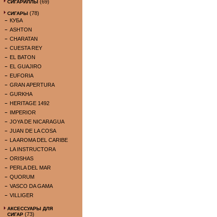
(69)
СИГАРИЛЛЫ
(78)
СИГАРЫ
КУБА
ASHTON
CHARATAN
CUESTA REY
EL BATON
EL GUAJIRO
EUFORIA
GRAN APERTURA
GURKHA
HERITAGE 1492
IMPERIOR
JOYA DE NICARAGUA
JUAN DE LA COSA
LA AROMA DEL CARIBE
LA INSTRUCTORA
ORISHAS
PERLA DEL MAR
QUORUM
VASCO DA GAMA
VILLIGER
АКСЕССУАРЫ ДЛЯ
(73)
СИГАР