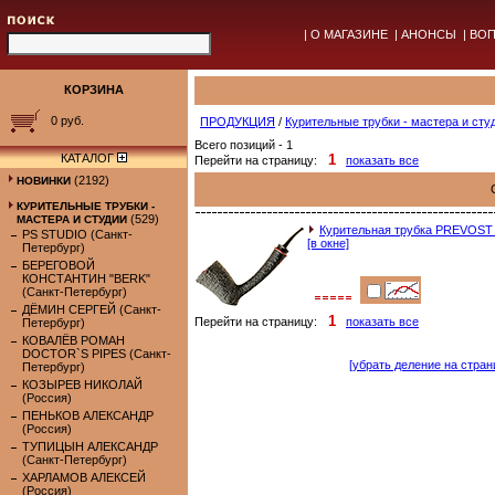
|
О МАГАЗИНЕ
|
АНОНСЫ
|
ВОП
КОРЗИНА
0 руб.
ПРОДУКЦИЯ
/
Курительные трубки - мастера и сту
Всего позиций - 1
КАТАЛОГ
1
Перейти на страницу:
показать все
(2192)
НОВИНКИ
КУРИТЕЛЬНЫЕ ТРУБКИ -
(529)
МАСТЕРА И СТУДИИ
Курительная трубка PREVOS
PS STUDIO (Санкт-
[в окне]
Петербург)
БЕРЕГОВОЙ
КОНСТАНТИН "BERK"
(Санкт-Петербург)
ДЁМИН СЕРГЕЙ (Санкт-
1
Перейти на страницу:
показать все
Петербург)
КОВАЛЁВ РОМАН
DOCTOR`S PIPES (Санкт-
[убрать деление на стран
Петербург)
КОЗЫРЕВ НИКОЛАЙ
(Россия)
ПЕНЬКОВ АЛЕКСАНДР
(Россия)
ТУПИЦЫН АЛЕКСАНДР
(Санкт-Петербург)
ХАРЛАМОВ АЛЕКСЕЙ
(Россия)