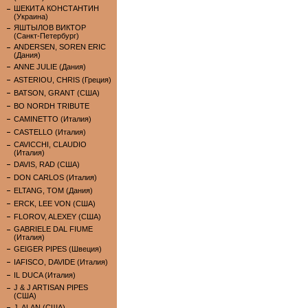
ШЕКИТА КОНСТАНТИН
(Украина)
ЯШТЫЛОВ ВИКТОР
(Санкт-Петербург)
ANDERSEN, SOREN ERIC
(Дания)
ANNE JULIE (Дания)
ASTERIOU, CHRIS (Греция)
BATSON, GRANT (США)
BO NORDH TRIBUTE
CAMINETTO (Италия)
CASTELLO (Италия)
CAVICCHI, CLAUDIO
(Италия)
DAVIS, RAD (США)
DON CARLOS (Италия)
ELTANG, TOM (Дания)
ERCK, LEE VON (США)
FLOROV, ALEXEY (США)
GABRIELE DAL FIUME
(Италия)
GEIGER PIPES (Швеция)
IAFISCO, DAVIDE (Италия)
IL DUCA (Италия)
J & J ARTISAN PIPES
(США)
J. ALAN (США)