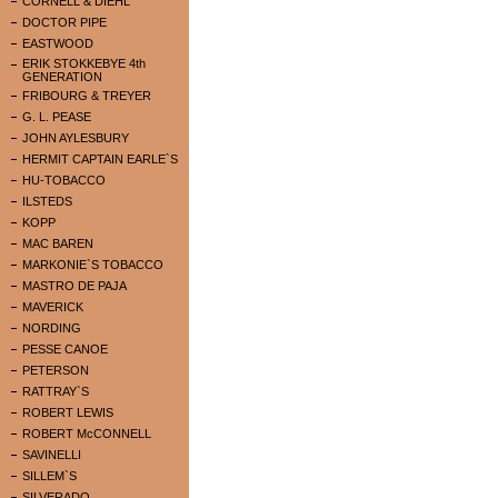
CORNELL & DIEHL
DOCTOR PIPE
EASTWOOD
ERIK STOKKEBYE 4th
GENERATION
FRIBOURG & TREYER
G. L. PEASE
JOHN AYLESBURY
HERMIT CAPTAIN EARLE`S
HU-TOBACCO
ILSTEDS
KOPP
MAC BAREN
MARKONIE`S TOBACCO
MASTRO DE PAJA
MAVERICK
NORDING
PESSE CANOE
PETERSON
RATTRAY`S
ROBERT LEWIS
ROBERT McCONNELL
SAVINELLI
SILLEM`S
SILVERADO