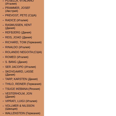
POSELLA, VITALIANO
(Италия)
PRAMMER, JOSEF
(Австрия)
PREVOST, PETE (США)
RADICE (Италия)
RASMUSSEN, KENT
(Дания)
REFBJERG (Дания)
REIS, JOAO (Дания)
RICHARD, TOM (Германия)
RINALDO (Италия)
ROLANDO NEGOITA (США)
ROMEO (Италия)
S. BANG (Дания)
SER JACOPO (Италия)
SKOVGAARD, LASSE
(Дания)
TARP, KARSTEN (Дания)
THILO, REINER (Германия)
TSUGE IKEBANA (Япония)
VESTERHOLM, JON
(Дания)
VIPRATI, LUIGI (Италия)
VOLLMER & NILSSON
(Швеция)
WALLENSTEIN (Германия)