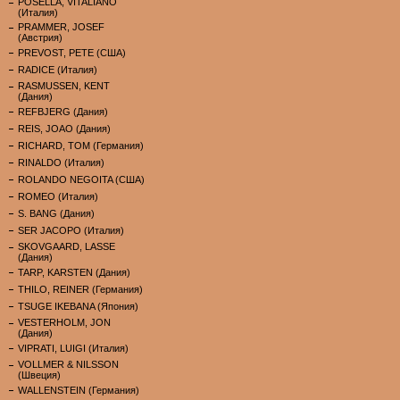
POSELLA, VITALIANO
(Италия)
PRAMMER, JOSEF
(Австрия)
PREVOST, PETE (США)
RADICE (Италия)
RASMUSSEN, KENT
(Дания)
REFBJERG (Дания)
REIS, JOAO (Дания)
RICHARD, TOM (Германия)
RINALDO (Италия)
ROLANDO NEGOITA (США)
ROMEO (Италия)
S. BANG (Дания)
SER JACOPO (Италия)
SKOVGAARD, LASSE
(Дания)
TARP, KARSTEN (Дания)
THILO, REINER (Германия)
TSUGE IKEBANA (Япония)
VESTERHOLM, JON
(Дания)
VIPRATI, LUIGI (Италия)
VOLLMER & NILSSON
(Швеция)
WALLENSTEIN (Германия)