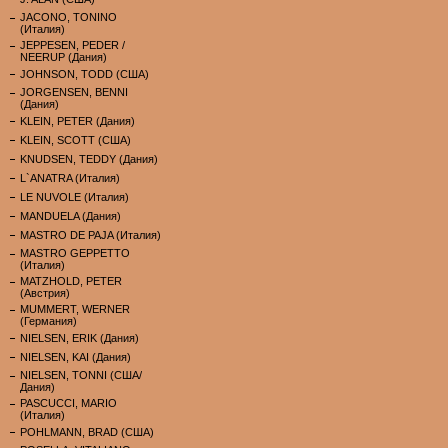
JACONO, TONINO
(Италия)
JEPPESEN, PEDER /
NEERUP (Дания)
JOHNSON, TODD (США)
JORGENSEN, BENNI
(Дания)
KLEIN, PETER (Дания)
KLEIN, SCOTT (США)
KNUDSEN, TEDDY (Дания)
L`ANATRA (Италия)
LE NUVOLE (Италия)
MANDUELA (Дания)
MASTRO DE PAJA (Италия)
MASTRO GEPPETTO
(Италия)
MATZHOLD, PETER
(Австрия)
MUMMERT, WERNER
(Германия)
NIELSEN, ERIK (Дания)
NIELSEN, KAI (Дания)
NIELSEN, TONNI (США/
Дания)
PASCUCCI, MARIO
(Италия)
POHLMANN, BRAD (США)