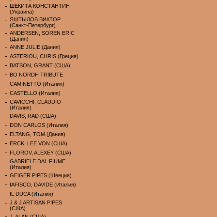
ШЕКИТА КОНСТАНТИН
(Украина)
ЯШТЫЛОВ ВИКТОР
(Санкт-Петербург)
ANDERSEN, SOREN ERIC
(Дания)
ANNE JULIE (Дания)
ASTERIOU, CHRIS (Греция)
BATSON, GRANT (США)
BO NORDH TRIBUTE
CAMINETTO (Италия)
CASTELLO (Италия)
CAVICCHI, CLAUDIO
(Италия)
DAVIS, RAD (США)
DON CARLOS (Италия)
ELTANG, TOM (Дания)
ERCK, LEE VON (США)
FLOROV, ALEXEY (США)
GABRIELE DAL FIUME
(Италия)
GEIGER PIPES (Швеция)
IAFISCO, DAVIDE (Италия)
IL DUCA (Италия)
J & J ARTISAN PIPES
(США)
J. ALAN (США)