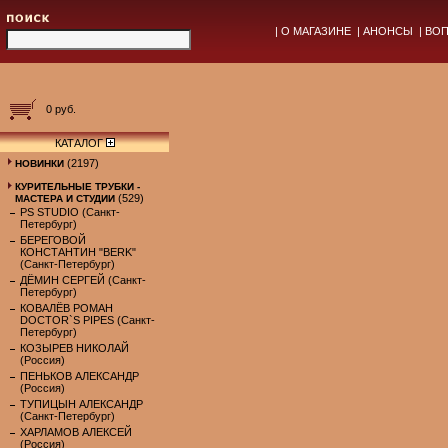
|
О МАГАЗИНЕ
|
АНОНСЫ
|
ВОП
0 руб.
КАТАЛОГ
(2197)
НОВИНКИ
КУРИТЕЛЬНЫЕ ТРУБКИ -
(529)
МАСТЕРА И СТУДИИ
PS STUDIO (Санкт-
Петербург)
БЕРЕГОВОЙ
КОНСТАНТИН "BERK"
(Санкт-Петербург)
ДЁМИН СЕРГЕЙ (Санкт-
Петербург)
КОВАЛЁВ РОМАН
DOCTOR`S PIPES (Санкт-
Петербург)
КОЗЫРЕВ НИКОЛАЙ
(Россия)
ПЕНЬКОВ АЛЕКСАНДР
(Россия)
ТУПИЦЫН АЛЕКСАНДР
(Санкт-Петербург)
ХАРЛАМОВ АЛЕКСЕЙ
(Россия)