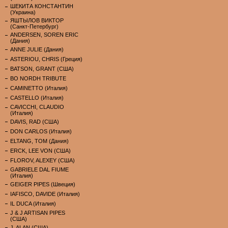
ШЕКИТА КОНСТАНТИН
(Украина)
ЯШТЫЛОВ ВИКТОР
(Санкт-Петербург)
ANDERSEN, SOREN ERIC
(Дания)
ANNE JULIE (Дания)
ASTERIOU, CHRIS (Греция)
BATSON, GRANT (США)
BO NORDH TRIBUTE
CAMINETTO (Италия)
CASTELLO (Италия)
CAVICCHI, CLAUDIO
(Италия)
DAVIS, RAD (США)
DON CARLOS (Италия)
ELTANG, TOM (Дания)
ERCK, LEE VON (США)
FLOROV, ALEXEY (США)
GABRIELE DAL FIUME
(Италия)
GEIGER PIPES (Швеция)
IAFISCO, DAVIDE (Италия)
IL DUCA (Италия)
J & J ARTISAN PIPES
(США)
J. ALAN (США)