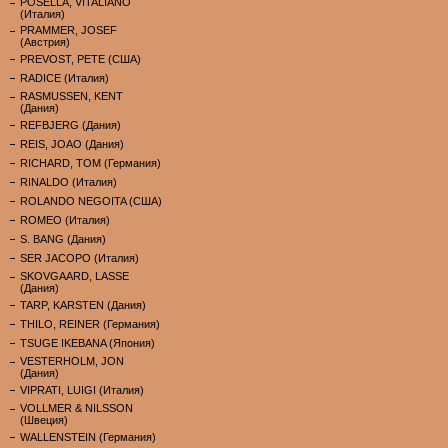
POSELLA, VITALIANO
(Италия)
PRAMMER, JOSEF
(Австрия)
PREVOST, PETE (США)
RADICE (Италия)
RASMUSSEN, KENT
(Дания)
REFBJERG (Дания)
REIS, JOAO (Дания)
RICHARD, TOM (Германия)
RINALDO (Италия)
ROLANDO NEGOITA (США)
ROMEO (Италия)
S. BANG (Дания)
SER JACOPO (Италия)
SKOVGAARD, LASSE
(Дания)
TARP, KARSTEN (Дания)
THILO, REINER (Германия)
TSUGE IKEBANA (Япония)
VESTERHOLM, JON
(Дания)
VIPRATI, LUIGI (Италия)
VOLLMER & NILSSON
(Швеция)
WALLENSTEIN (Германия)