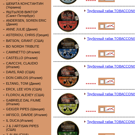
ШЕКИТА КОНСТАНТИН
(Украина)
Трубочный табак TOBACCONIST
ЯШТЫЛОВ ВИКТОР
(Санкт-Петербург)
ANDERSEN, SOREN ERIC
(Дания)
ANNE JULIE (Дания)
ASTERIOU, CHRIS (Греция)
Трубочный табак TOBACCONIST
BATSON, GRANT (США)
BO NORDH TRIBUTE
CAMINETTO (Италия)
CASTELLO (Италия)
CAVICCHI, CLAUDIO
Трубочный табак TOBACCONIST
(Италия)
DAVIS, RAD (США)
DON CARLOS (Италия)
ELTANG, TOM (Дания)
ERCK, LEE VON (США)
Трубочный табак TOBACCONIST
FLOROV, ALEXEY (США)
GABRIELE DAL FIUME
(Италия)
GEIGER PIPES (Швеция)
IAFISCO, DAVIDE (Италия)
IL DUCA (Италия)
Трубочный табак TOBACCONIST
J & J ARTISAN PIPES
(США)
J. ALAN (США)