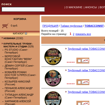
|
О МАГАЗИНЕ
|
АНОНСЫ
|
ВОП
КОРЗИНА
0 руб.
ПРОДУКЦИЯ
/
Табаки трубочные
/
TOBACCONIST
Всего позиций - 15
КАТАЛОГ
1
Перейти на страницу:
2
показать все
(2192)
НОВИНКИ
КУРИТЕЛЬНЫЕ ТРУБКИ -
(529)
МАСТЕРА И СТУДИИ
Трубочный табак TOBACCONIST
PS STUDIO (Санкт-
Петербург)
БЕРЕГОВОЙ
КОНСТАНТИН "BERK"
(Санкт-Петербург)
ДЁМИН СЕРГЕЙ (Санкт-
Петербург)
Трубочный табак TOBACCONIST
КОВАЛЁВ РОМАН
DOCTOR`S PIPES (Санкт-
Петербург)
КОЗЫРЕВ НИКОЛАЙ
(Россия)
ПЕНЬКОВ АЛЕКСАНДР
(Россия)
Трубочный табак TOBACCONIST
ТУПИЦЫН АЛЕКСАНДР
(Санкт-Петербург)
ХАРЛАМОВ АЛЕКСЕЙ
(Россия)