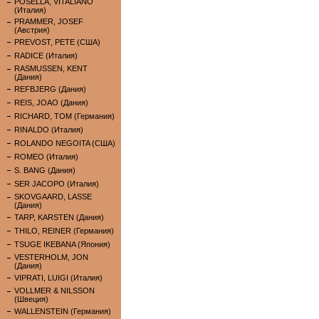
POSELLA, VITALIANO
(Италия)
PRAMMER, JOSEF
(Австрия)
PREVOST, PETE (США)
RADICE (Италия)
RASMUSSEN, KENT
(Дания)
REFBJERG (Дания)
REIS, JOAO (Дания)
RICHARD, TOM (Германия)
RINALDO (Италия)
ROLANDO NEGOITA (США)
ROMEO (Италия)
S. BANG (Дания)
SER JACOPO (Италия)
SKOVGAARD, LASSE
(Дания)
TARP, KARSTEN (Дания)
THILO, REINER (Германия)
TSUGE IKEBANA (Япония)
VESTERHOLM, JON
(Дания)
VIPRATI, LUIGI (Италия)
VOLLMER & NILSSON
(Швеция)
WALLENSTEIN (Германия)