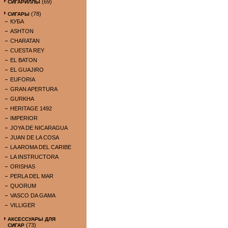
(69)
СИГАРИЛЛЫ
(78)
СИГАРЫ
КУБА
ASHTON
CHARATAN
CUESTA REY
EL BATON
EL GUAJIRO
EUFORIA
GRAN APERTURA
GURKHA
HERITAGE 1492
IMPERIOR
JOYA DE NICARAGUA
JUAN DE LA COSA
LA AROMA DEL CARIBE
LA INSTRUCTORA
ORISHAS
PERLA DEL MAR
QUORUM
VASCO DA GAMA
VILLIGER
АКСЕССУАРЫ ДЛЯ
(73)
СИГАР