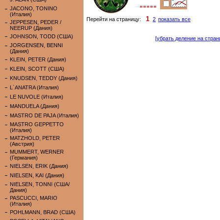
JACONO, TONINO
(Италия)
1
Перейти на страницу:
2
показать все
JEPPESEN, PEDER /
NEERUP (Дания)
JOHNSON, TODD (США)
[убрать деление на стран
JORGENSEN, BENNI
(Дания)
KLEIN, PETER (Дания)
KLEIN, SCOTT (США)
KNUDSEN, TEDDY (Дания)
L`ANATRA (Италия)
LE NUVOLE (Италия)
MANDUELA (Дания)
MASTRO DE PAJA (Италия)
MASTRO GEPPETTO
(Италия)
MATZHOLD, PETER
(Австрия)
MUMMERT, WERNER
(Германия)
NIELSEN, ERIK (Дания)
NIELSEN, KAI (Дания)
NIELSEN, TONNI (США/
Дания)
PASCUCCI, MARIO
(Италия)
POHLMANN, BRAD (США)