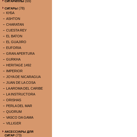
(69)
СИГАРИЛЛЫ
(78)
СИГАРЫ
КУБА
ASHTON
CHARATAN
CUESTA REY
EL BATON
EL GUAJIRO
EUFORIA
GRAN APERTURA
GURKHA
HERITAGE 1492
IMPERIOR
JOYA DE NICARAGUA
JUAN DE LA COSA
LA AROMA DEL CARIBE
LA INSTRUCTORA
ORISHAS
PERLA DEL MAR
QUORUM
VASCO DA GAMA
VILLIGER
АКСЕССУАРЫ ДЛЯ
(73)
СИГАР