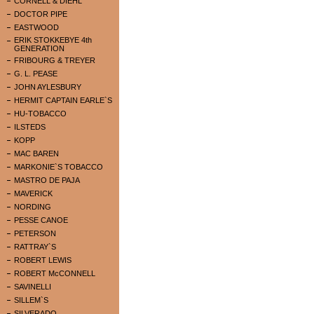
CORNELL & DIEHL
DOCTOR PIPE
EASTWOOD
ERIK STOKKEBYE 4th
GENERATION
FRIBOURG & TREYER
G. L. PEASE
JOHN AYLESBURY
HERMIT CAPTAIN EARLE`S
HU-TOBACCO
ILSTEDS
KOPP
MAC BAREN
MARKONIE`S TOBACCO
MASTRO DE PAJA
MAVERICK
NORDING
PESSE CANOE
PETERSON
RATTRAY`S
ROBERT LEWIS
ROBERT McCONNELL
SAVINELLI
SILLEM`S
SILVERADO