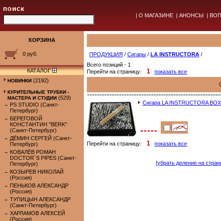
|
О МАГАЗИНЕ
|
АНОНСЫ
|
ВОП
КОРЗИНА
0 руб.
ПРОДУКЦИЯ
/
Сигары
/
LA INSTRUCTORA
/
Всего позиций - 1
КАТАЛОГ
1
Перейти на страницу:
показать все
(2192)
НОВИНКИ
КУРИТЕЛЬНЫЕ ТРУБКИ -
(529)
МАСТЕРА И СТУДИИ
Сигара LA INSTRUCTORA BOX
PS STUDIO (Санкт-
Петербург)
БЕРЕГОВОЙ
КОНСТАНТИН "BERK"
(Санкт-Петербург)
ДЁМИН СЕРГЕЙ (Санкт-
1
Перейти на страницу:
показать все
Петербург)
КОВАЛЁВ РОМАН
DOCTOR`S PIPES (Санкт-
[убрать деление на стран
Петербург)
КОЗЫРЕВ НИКОЛАЙ
(Россия)
ПЕНЬКОВ АЛЕКСАНДР
(Россия)
ТУПИЦЫН АЛЕКСАНДР
(Санкт-Петербург)
ХАРЛАМОВ АЛЕКСЕЙ
(Россия)