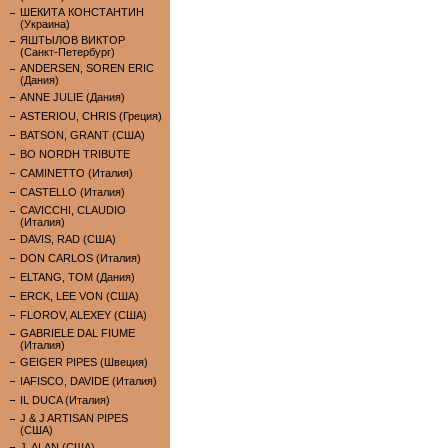
ШЕКИТА КОНСТАНТИН
(Украина)
ЯШТЫЛОВ ВИКТОР
(Санкт-Петербург)
ANDERSEN, SOREN ERIC
(Дания)
ANNE JULIE (Дания)
ASTERIOU, CHRIS (Греция)
BATSON, GRANT (США)
BO NORDH TRIBUTE
CAMINETTO (Италия)
CASTELLO (Италия)
CAVICCHI, CLAUDIO
(Италия)
DAVIS, RAD (США)
DON CARLOS (Италия)
ELTANG, TOM (Дания)
ERCK, LEE VON (США)
FLOROV, ALEXEY (США)
GABRIELE DAL FIUME
(Италия)
GEIGER PIPES (Швеция)
IAFISCO, DAVIDE (Италия)
IL DUCA (Италия)
J & J ARTISAN PIPES
(США)
J. ALAN (США)