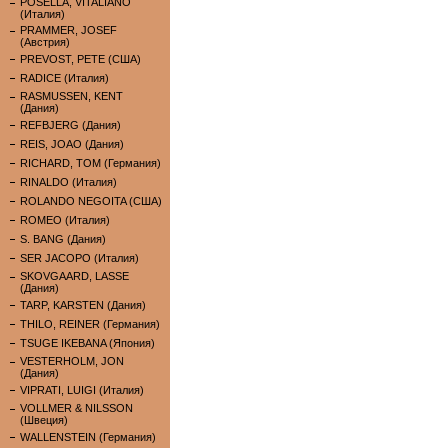
POSELLA, VITALIANO
(Италия)
PRAMMER, JOSEF
(Австрия)
PREVOST, PETE (США)
RADICE (Италия)
RASMUSSEN, KENT
(Дания)
REFBJERG (Дания)
REIS, JOAO (Дания)
RICHARD, TOM (Германия)
RINALDO (Италия)
ROLANDO NEGOITA (США)
ROMEO (Италия)
S. BANG (Дания)
SER JACOPO (Италия)
SKOVGAARD, LASSE
(Дания)
TARP, KARSTEN (Дания)
THILO, REINER (Германия)
TSUGE IKEBANA (Япония)
VESTERHOLM, JON
(Дания)
VIPRATI, LUIGI (Италия)
VOLLMER & NILSSON
(Швеция)
WALLENSTEIN (Германия)