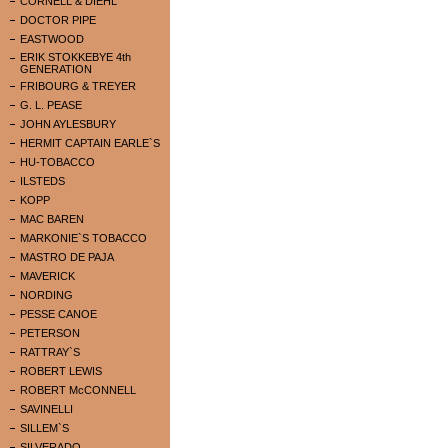
CORNELL & DIEHL
DOCTOR PIPE
EASTWOOD
ERIK STOKKEBYE 4th
GENERATION
FRIBOURG & TREYER
G. L. PEASE
JOHN AYLESBURY
HERMIT CAPTAIN EARLE`S
HU-TOBACCO
ILSTEDS
KOPP
MAC BAREN
MARKONIE`S TOBACCO
MASTRO DE PAJA
MAVERICK
NORDING
PESSE CANOE
PETERSON
RATTRAY`S
ROBERT LEWIS
ROBERT McCONNELL
SAVINELLI
SILLEM`S
SILVERADO