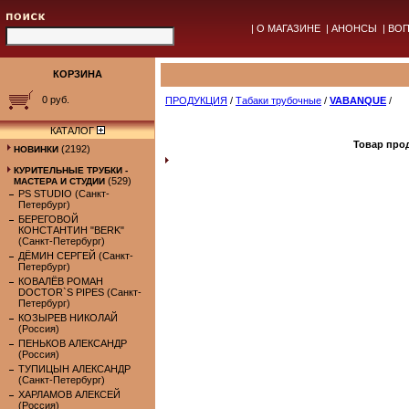
|
О МАГАЗИНЕ
|
АНОНСЫ
|
ВОП
КОРЗИНА
0 руб.
ПРОДУКЦИЯ
/
Табаки трубочные
/
VABANQUE
/
КАТАЛОГ
Товар прод
(2192)
НОВИНКИ
КУРИТЕЛЬНЫЕ ТРУБКИ -
(529)
МАСТЕРА И СТУДИИ
PS STUDIO (Санкт-
Петербург)
БЕРЕГОВОЙ
КОНСТАНТИН "BERK"
(Санкт-Петербург)
ДЁМИН СЕРГЕЙ (Санкт-
Петербург)
КОВАЛЁВ РОМАН
DOCTOR`S PIPES (Санкт-
Петербург)
КОЗЫРЕВ НИКОЛАЙ
(Россия)
ПЕНЬКОВ АЛЕКСАНДР
(Россия)
ТУПИЦЫН АЛЕКСАНДР
(Санкт-Петербург)
ХАРЛАМОВ АЛЕКСЕЙ
(Россия)