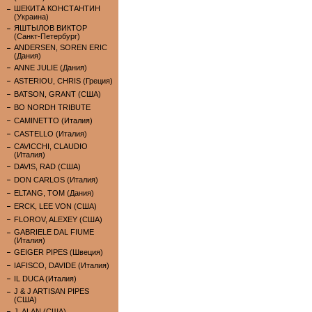
ШЕКИТА КОНСТАНТИН
(Украина)
ЯШТЫЛОВ ВИКТОР
(Санкт-Петербург)
ANDERSEN, SOREN ERIC
(Дания)
ANNE JULIE (Дания)
ASTERIOU, CHRIS (Греция)
BATSON, GRANT (США)
BO NORDH TRIBUTE
CAMINETTO (Италия)
CASTELLO (Италия)
CAVICCHI, CLAUDIO
(Италия)
DAVIS, RAD (США)
DON CARLOS (Италия)
ELTANG, TOM (Дания)
ERCK, LEE VON (США)
FLOROV, ALEXEY (США)
GABRIELE DAL FIUME
(Италия)
GEIGER PIPES (Швеция)
IAFISCO, DAVIDE (Италия)
IL DUCA (Италия)
J & J ARTISAN PIPES
(США)
J. ALAN (США)