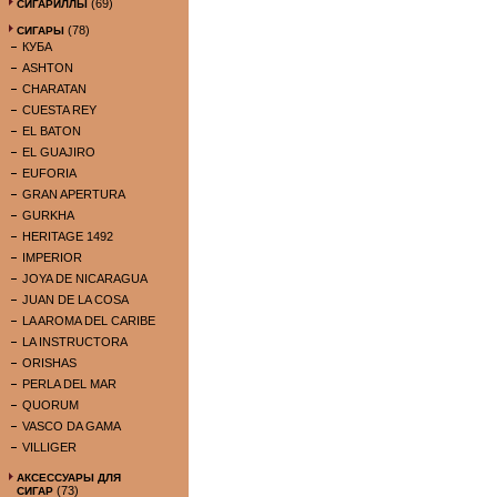
(69)
СИГАРИЛЛЫ
(78)
СИГАРЫ
КУБА
ASHTON
CHARATAN
CUESTA REY
EL BATON
EL GUAJIRO
EUFORIA
GRAN APERTURA
GURKHA
HERITAGE 1492
IMPERIOR
JOYA DE NICARAGUA
JUAN DE LA COSA
LA AROMA DEL CARIBE
LA INSTRUCTORA
ORISHAS
PERLA DEL MAR
QUORUM
VASCO DA GAMA
VILLIGER
АКСЕССУАРЫ ДЛЯ
(73)
СИГАР