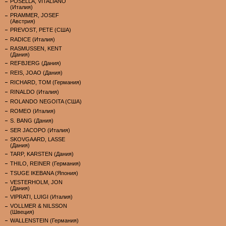
POSELLA, VITALIANO
(Италия)
PRAMMER, JOSEF
(Австрия)
PREVOST, PETE (США)
RADICE (Италия)
RASMUSSEN, KENT
(Дания)
REFBJERG (Дания)
REIS, JOAO (Дания)
RICHARD, TOM (Германия)
RINALDO (Италия)
ROLANDO NEGOITA (США)
ROMEO (Италия)
S. BANG (Дания)
SER JACOPO (Италия)
SKOVGAARD, LASSE
(Дания)
TARP, KARSTEN (Дания)
THILO, REINER (Германия)
TSUGE IKEBANA (Япония)
VESTERHOLM, JON
(Дания)
VIPRATI, LUIGI (Италия)
VOLLMER & NILSSON
(Швеция)
WALLENSTEIN (Германия)