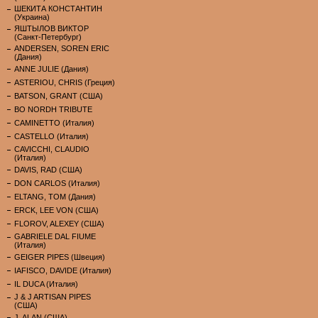
ШЕКИТА КОНСТАНТИН
(Украина)
ЯШТЫЛОВ ВИКТОР
(Санкт-Петербург)
ANDERSEN, SOREN ERIC
(Дания)
ANNE JULIE (Дания)
ASTERIOU, CHRIS (Греция)
BATSON, GRANT (США)
BO NORDH TRIBUTE
CAMINETTO (Италия)
CASTELLO (Италия)
CAVICCHI, CLAUDIO
(Италия)
DAVIS, RAD (США)
DON CARLOS (Италия)
ELTANG, TOM (Дания)
ERCK, LEE VON (США)
FLOROV, ALEXEY (США)
GABRIELE DAL FIUME
(Италия)
GEIGER PIPES (Швеция)
IAFISCO, DAVIDE (Италия)
IL DUCA (Италия)
J & J ARTISAN PIPES
(США)
J. ALAN (США)