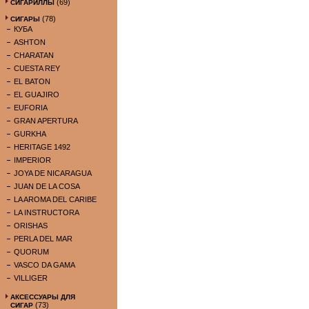
(69)
СИГАРИЛЛЫ
(78)
СИГАРЫ
КУБА
ASHTON
CHARATAN
CUESTA REY
EL BATON
EL GUAJIRO
EUFORIA
GRAN APERTURA
GURKHA
HERITAGE 1492
IMPERIOR
JOYA DE NICARAGUA
JUAN DE LA COSA
LA AROMA DEL CARIBE
LA INSTRUCTORA
ORISHAS
PERLA DEL MAR
QUORUM
VASCO DA GAMA
VILLIGER
АКСЕССУАРЫ ДЛЯ
(73)
СИГАР