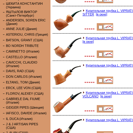
ШЕКИТА КОНСТАНТИН
(Украина)
Курительная трубка L. VIPR
ЯШТЫЛОВ ВИКТОР
SITTER
[в окне]
(Санкт-Петербург)
ANDERSEN, SOREN ERIC
(Дания)
ANNE JULIE (Дания)
ASTERIOU, CHRIS (Греция)
Курительная трубка L. VIPRA
BATSON, GRANT (США)
[в окне]
BO NORDH TRIBUTE
CAMINETTO (Италия)
CASTELLO (Италия)
CAVICCHI, CLAUDIO
Курительная трубка L. VIP
(Италия)
DAVIS, RAD (США)
DON CARLOS (Италия)
ELTANG, TOM (Дания)
ERCK, LEE VON (США)
Курительная трубка L. VIP
FLOROV, ALEXEY (США)
VOLCANO
[в окне]
GABRIELE DAL FIUME
(Италия)
GEIGER PIPES (Швеция)
IAFISCO, DAVIDE (Италия)
IL DUCA (Италия)
Курительная трубка L. VIPRA
J & J ARTISAN PIPES
(США)
J. ALAN (США)