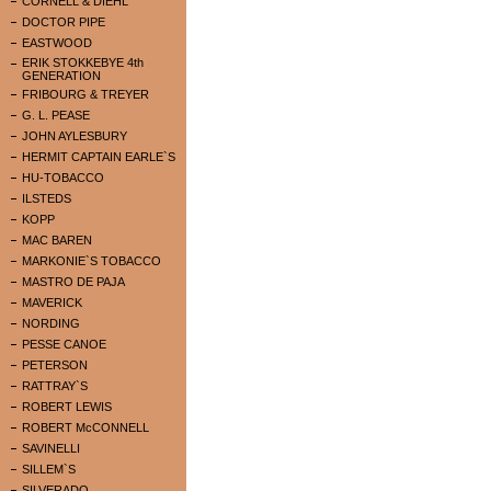
CORNELL & DIEHL
DOCTOR PIPE
EASTWOOD
ERIK STOKKEBYE 4th
GENERATION
FRIBOURG & TREYER
G. L. PEASE
JOHN AYLESBURY
HERMIT CAPTAIN EARLE`S
HU-TOBACCO
ILSTEDS
KOPP
MAC BAREN
MARKONIE`S TOBACCO
MASTRO DE PAJA
MAVERICK
NORDING
PESSE CANOE
PETERSON
RATTRAY`S
ROBERT LEWIS
ROBERT McCONNELL
SAVINELLI
SILLEM`S
SILVERADO