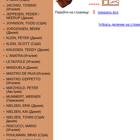
JACONO, TONINO
(Италия)
1
Перейти на страницу:
показать все
JEPPESEN, PEDER /
NEERUP (Дания)
JOHNSON, TODD (США)
[убрать деление на стран
JORGENSEN, BENNI
(Дания)
KLEIN, PETER (Дания)
KLEIN, SCOTT (США)
KNUDSEN, TEDDY (Дания)
L`ANATRA (Италия)
LE NUVOLE (Италия)
MANDUELA (Дания)
MASTRO DE PAJA (Италия)
MASTRO GEPPETTO
(Италия)
MATZHOLD, PETER
(Австрия)
MUMMERT, WERNER
(Германия)
NIELSEN, ERIK (Дания)
NIELSEN, KAI (Дания)
NIELSEN, TONNI (США/
Дания)
PASCUCCI, MARIO
(Италия)
POHLMANN, BRAD (США)