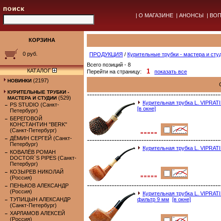
|
О МАГАЗИНЕ
|
АНОНСЫ
|
ВОП
КОРЗИНА
0 руб.
ПРОДУКЦИЯ
/
Курительные трубки - мастера и сту
Всего позиций - 8
КАТАЛОГ
1
Перейти на страницу:
показать все
(2197)
НОВИНКИ
КУРИТЕЛЬНЫЕ ТРУБКИ -
(529)
МАСТЕРА И СТУДИИ
Курительная трубка L. VIPRA
PS STUDIO (Санкт-
[в окне]
Петербург)
БЕРЕГОВОЙ
КОНСТАНТИН "BERK"
(Санкт-Петербург)
ДЁМИН СЕРГЕЙ (Санкт-
Петербург)
Курительная трубка L. VIPR
КОВАЛЁВ РОМАН
DOCTOR`S PIPES (Санкт-
Петербург)
КОЗЫРЕВ НИКОЛАЙ
(Россия)
ПЕНЬКОВ АЛЕКСАНДР
(Россия)
Курительная трубка L. VIPR
ТУПИЦЫН АЛЕКСАНДР
фильтр 9 мм
[в окне]
(Санкт-Петербург)
ХАРЛАМОВ АЛЕКСЕЙ
(Россия)