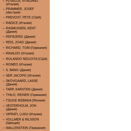
POSELLA, VITALIANO
(Италия)
PRAMMER, JOSEF
(Австрия)
PREVOST, PETE (США)
RADICE (Италия)
RASMUSSEN, KENT
(Дания)
REFBJERG (Дания)
REIS, JOAO (Дания)
RICHARD, TOM (Германия)
RINALDO (Италия)
ROLANDO NEGOITA (США)
ROMEO (Италия)
S. BANG (Дания)
SER JACOPO (Италия)
SKOVGAARD, LASSE
(Дания)
TARP, KARSTEN (Дания)
THILO, REINER (Германия)
TSUGE IKEBANA (Япония)
VESTERHOLM, JON
(Дания)
VIPRATI, LUIGI (Италия)
VOLLMER & NILSSON
(Швеция)
WALLENSTEIN (Германия)