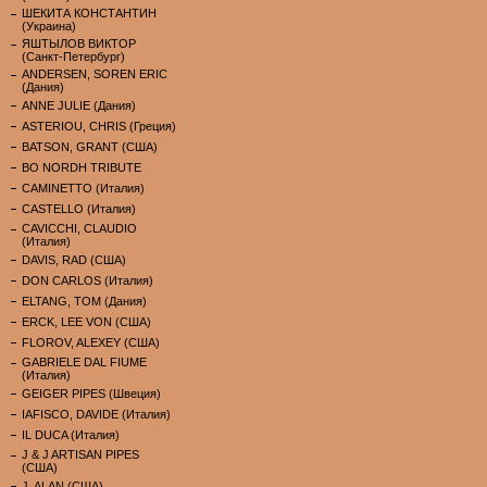
ШЕКИТА КОНСТАНТИН
(Украина)
ЯШТЫЛОВ ВИКТОР
(Санкт-Петербург)
ANDERSEN, SOREN ERIC
(Дания)
ANNE JULIE (Дания)
ASTERIOU, CHRIS (Греция)
BATSON, GRANT (США)
BO NORDH TRIBUTE
CAMINETTO (Италия)
CASTELLO (Италия)
CAVICCHI, CLAUDIO
(Италия)
DAVIS, RAD (США)
DON CARLOS (Италия)
ELTANG, TOM (Дания)
ERCK, LEE VON (США)
FLOROV, ALEXEY (США)
GABRIELE DAL FIUME
(Италия)
GEIGER PIPES (Швеция)
IAFISCO, DAVIDE (Италия)
IL DUCA (Италия)
J & J ARTISAN PIPES
(США)
J. ALAN (США)