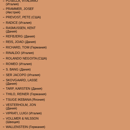
POSELLA, VITALIANO
(Италия)
PRAMMER, JOSEF
(Австрия)
PREVOST, PETE (США)
RADICE (Италия)
RASMUSSEN, KENT
(Дания)
REFBJERG (Дания)
REIS, JOAO (Дания)
RICHARD, TOM (Германия)
RINALDO (Италия)
ROLANDO NEGOITA (США)
ROMEO (Италия)
S. BANG (Дания)
SER JACOPO (Италия)
SKOVGAARD, LASSE
(Дания)
TARP, KARSTEN (Дания)
THILO, REINER (Германия)
TSUGE IKEBANA (Япония)
VESTERHOLM, JON
(Дания)
VIPRATI, LUIGI (Италия)
VOLLMER & NILSSON
(Швеция)
WALLENSTEIN (Германия)