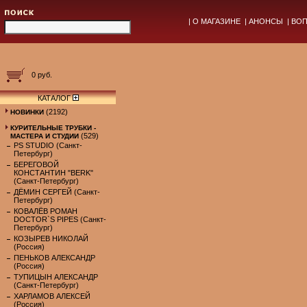
|
О МАГАЗИНЕ
|
АНОНСЫ
|
ВОП
0 руб.
КАТАЛОГ
(2192)
НОВИНКИ
КУРИТЕЛЬНЫЕ ТРУБКИ -
(529)
МАСТЕРА И СТУДИИ
PS STUDIO (Санкт-
Петербург)
БЕРЕГОВОЙ
КОНСТАНТИН "BERK"
(Санкт-Петербург)
ДЁМИН СЕРГЕЙ (Санкт-
Петербург)
КОВАЛЁВ РОМАН
DOCTOR`S PIPES (Санкт-
Петербург)
КОЗЫРЕВ НИКОЛАЙ
(Россия)
ПЕНЬКОВ АЛЕКСАНДР
(Россия)
ТУПИЦЫН АЛЕКСАНДР
(Санкт-Петербург)
ХАРЛАМОВ АЛЕКСЕЙ
(Россия)