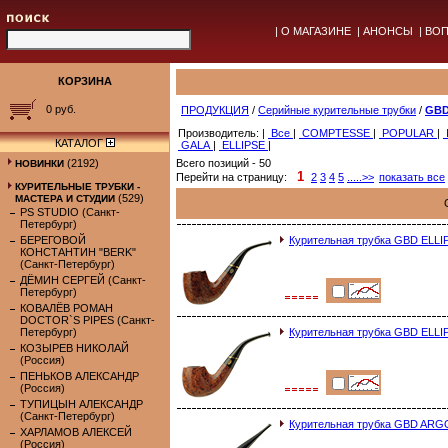
|
О МАГАЗИНЕ
|
АНОНСЫ
|
ВОП
КОРЗИНА
0 руб.
ПРОДУКЦИЯ
/
Серийные курительные трубки
/
GBD
Производитель: |
Все
|
COMPTESSE
|
POPULAR
|
КАТАЛОГ
GALA
|
ELLIPSE
|
(2192)
Всего позиций - 50
НОВИНКИ
1
Перейти на страницу:
2
3
4
5
.....>>
показать все
КУРИТЕЛЬНЫЕ ТРУБКИ -
(529)
МАСТЕРА И СТУДИИ
PS STUDIO (Санкт-
Петербург)
БЕРЕГОВОЙ
Курительная трубка GBD ELL
КОНСТАНТИН "BERK"
(Санкт-Петербург)
ДЁМИН СЕРГЕЙ (Санкт-
Петербург)
КОВАЛЁВ РОМАН
DOCTOR`S PIPES (Санкт-
Петербург)
Курительная трубка GBD ELL
КОЗЫРЕВ НИКОЛАЙ
(Россия)
ПЕНЬКОВ АЛЕКСАНДР
(Россия)
ТУПИЦЫН АЛЕКСАНДР
(Санкт-Петербург)
Курительная трубка GBD AR
ХАРЛАМОВ АЛЕКСЕЙ
(Россия)