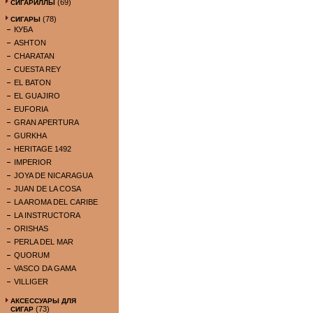
(69)
СИГАРИЛЛЫ
(78)
СИГАРЫ
КУБА
ASHTON
CHARATAN
CUESTA REY
EL BATON
EL GUAJIRO
EUFORIA
GRAN APERTURA
GURKHA
HERITAGE 1492
IMPERIOR
JOYA DE NICARAGUA
JUAN DE LA COSA
LA AROMA DEL CARIBE
LA INSTRUCTORA
ORISHAS
PERLA DEL MAR
QUORUM
VASCO DA GAMA
VILLIGER
АКСЕССУАРЫ ДЛЯ
(73)
СИГАР