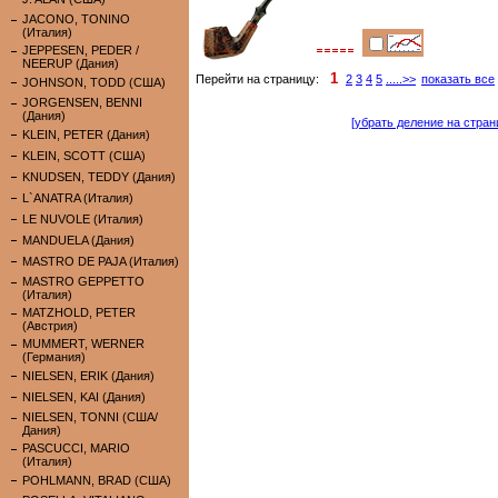
JACONO, TONINO
(Италия)
JEPPESEN, PEDER /
NEERUP (Дания)
1
Перейти на страницу:
2
3
4
5
.....>>
показать все
JOHNSON, TODD (США)
JORGENSEN, BENNI
(Дания)
[убрать деление на стран
KLEIN, PETER (Дания)
KLEIN, SCOTT (США)
KNUDSEN, TEDDY (Дания)
L`ANATRA (Италия)
LE NUVOLE (Италия)
MANDUELA (Дания)
MASTRO DE PAJA (Италия)
MASTRO GEPPETTO
(Италия)
MATZHOLD, PETER
(Австрия)
MUMMERT, WERNER
(Германия)
NIELSEN, ERIK (Дания)
NIELSEN, KAI (Дания)
NIELSEN, TONNI (США/
Дания)
PASCUCCI, MARIO
(Италия)
POHLMANN, BRAD (США)