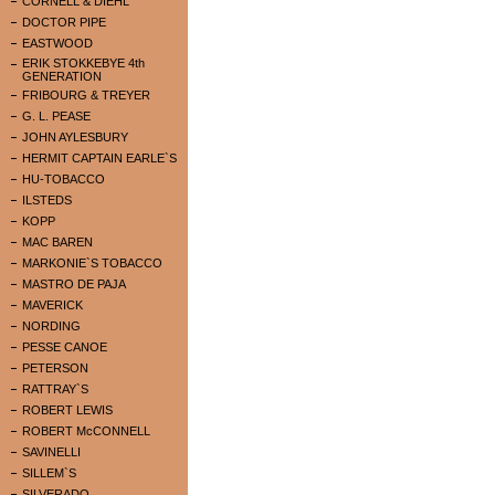
CORNELL & DIEHL
DOCTOR PIPE
EASTWOOD
ERIK STOKKEBYE 4th
GENERATION
FRIBOURG & TREYER
G. L. PEASE
JOHN AYLESBURY
HERMIT CAPTAIN EARLE`S
HU-TOBACCO
ILSTEDS
KOPP
MAC BAREN
MARKONIE`S TOBACCO
MASTRO DE PAJA
MAVERICK
NORDING
PESSE CANOE
PETERSON
RATTRAY`S
ROBERT LEWIS
ROBERT McCONNELL
SAVINELLI
SILLEM`S
SILVERADO