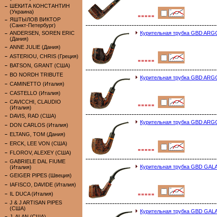
ШЕКИТА КОНСТАНТИН
(Украина)
ЯШТЫЛОВ ВИКТОР
(Санкт-Петербург)
ANDERSEN, SOREN ERIC
Курительная трубка GBD AR
(Дания)
ANNE JULIE (Дания)
ASTERIOU, CHRIS (Греция)
BATSON, GRANT (США)
BO NORDH TRIBUTE
Курительная трубка GBD AR
CAMINETTO (Италия)
CASTELLO (Италия)
CAVICCHI, CLAUDIO
(Италия)
DAVIS, RAD (США)
Курительная трубка GBD AR
DON CARLOS (Италия)
ELTANG, TOM (Дания)
ERCK, LEE VON (США)
FLOROV, ALEXEY (США)
GABRIELE DAL FIUME
Курительная трубка GBD GA
(Италия)
GEIGER PIPES (Швеция)
IAFISCO, DAVIDE (Италия)
IL DUCA (Италия)
J & J ARTISAN PIPES
(США)
Курительная трубка GBD GA
J. ALAN (США)