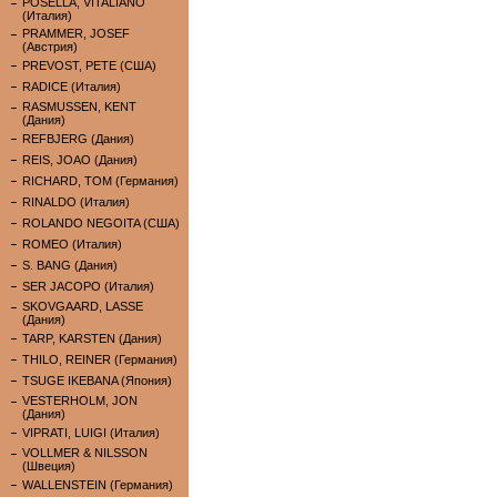
POSELLA, VITALIANO
(Италия)
PRAMMER, JOSEF
(Австрия)
PREVOST, PETE (США)
RADICE (Италия)
RASMUSSEN, KENT
(Дания)
REFBJERG (Дания)
REIS, JOAO (Дания)
RICHARD, TOM (Германия)
RINALDO (Италия)
ROLANDO NEGOITA (США)
ROMEO (Италия)
S. BANG (Дания)
SER JACOPO (Италия)
SKOVGAARD, LASSE
(Дания)
TARP, KARSTEN (Дания)
THILO, REINER (Германия)
TSUGE IKEBANA (Япония)
VESTERHOLM, JON
(Дания)
VIPRATI, LUIGI (Италия)
VOLLMER & NILSSON
(Швеция)
WALLENSTEIN (Германия)