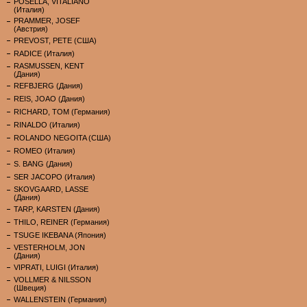
POSELLA, VITALIANO
(Италия)
PRAMMER, JOSEF
(Австрия)
PREVOST, PETE (США)
RADICE (Италия)
RASMUSSEN, KENT
(Дания)
REFBJERG (Дания)
REIS, JOAO (Дания)
RICHARD, TOM (Германия)
RINALDO (Италия)
ROLANDO NEGOITA (США)
ROMEO (Италия)
S. BANG (Дания)
SER JACOPO (Италия)
SKOVGAARD, LASSE
(Дания)
TARP, KARSTEN (Дания)
THILO, REINER (Германия)
TSUGE IKEBANA (Япония)
VESTERHOLM, JON
(Дания)
VIPRATI, LUIGI (Италия)
VOLLMER & NILSSON
(Швеция)
WALLENSTEIN (Германия)