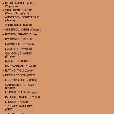
ШЕКИТА КОНСТАНТИН
(Украина)
ЯШТЫЛОВ ВИКТОР
(Санкт-Петербург)
ANDERSEN, SOREN ERIC
(Дания)
ANNE JULIE (Дания)
ASTERIOU, CHRIS (Греция)
BATSON, GRANT (США)
BO NORDH TRIBUTE
CAMINETTO (Италия)
CASTELLO (Италия)
CAVICCHI, CLAUDIO
(Италия)
DAVIS, RAD (США)
DON CARLOS (Италия)
ELTANG, TOM (Дания)
ERCK, LEE VON (США)
FLOROV, ALEXEY (США)
GABRIELE DAL FIUME
(Италия)
GEIGER PIPES (Швеция)
IAFISCO, DAVIDE (Италия)
IL DUCA (Италия)
J & J ARTISAN PIPES
(США)
J. ALAN (США)