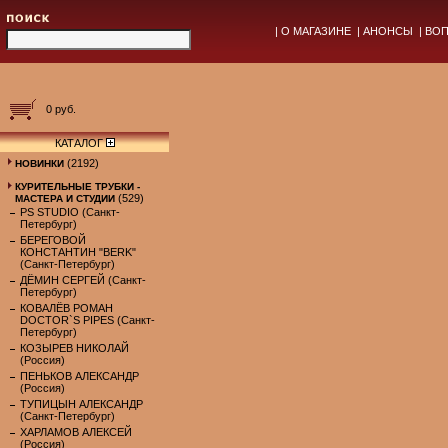
|
О МАГАЗИНЕ
|
АНОНСЫ
|
ВОП
0 руб.
КАТАЛОГ
(2192)
НОВИНКИ
КУРИТЕЛЬНЫЕ ТРУБКИ -
(529)
МАСТЕРА И СТУДИИ
PS STUDIO (Санкт-
Петербург)
БЕРЕГОВОЙ
КОНСТАНТИН "BERK"
(Санкт-Петербург)
ДЁМИН СЕРГЕЙ (Санкт-
Петербург)
КОВАЛЁВ РОМАН
DOCTOR`S PIPES (Санкт-
Петербург)
КОЗЫРЕВ НИКОЛАЙ
(Россия)
ПЕНЬКОВ АЛЕКСАНДР
(Россия)
ТУПИЦЫН АЛЕКСАНДР
(Санкт-Петербург)
ХАРЛАМОВ АЛЕКСЕЙ
(Россия)