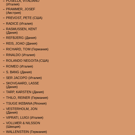
POSELLA, VITALIANO
(Италия)
PRAMMER, JOSEF
(Австрия)
PREVOST, PETE (США)
RADICE (Италия)
RASMUSSEN, KENT
(Дания)
REFBJERG (Дания)
REIS, JOAO (Дания)
RICHARD, TOM (Германия)
RINALDO (Италия)
ROLANDO NEGOITA (США)
ROMEO (Италия)
S. BANG (Дания)
SER JACOPO (Италия)
SKOVGAARD, LASSE
(Дания)
TARP, KARSTEN (Дания)
THILO, REINER (Германия)
TSUGE IKEBANA (Япония)
VESTERHOLM, JON
(Дания)
VIPRATI, LUIGI (Италия)
VOLLMER & NILSSON
(Швеция)
WALLENSTEIN (Германия)