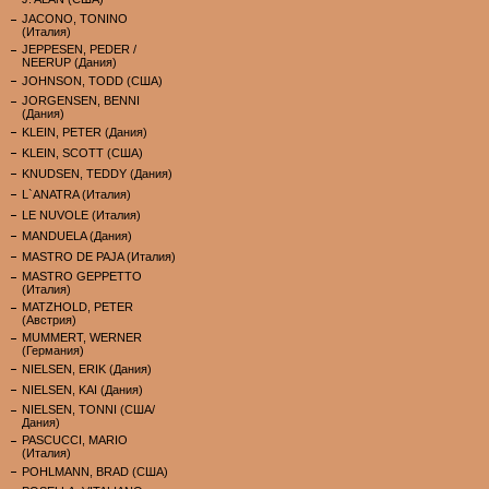
JACONO, TONINO
(Италия)
JEPPESEN, PEDER /
NEERUP (Дания)
JOHNSON, TODD (США)
JORGENSEN, BENNI
(Дания)
KLEIN, PETER (Дания)
KLEIN, SCOTT (США)
KNUDSEN, TEDDY (Дания)
L`ANATRA (Италия)
LE NUVOLE (Италия)
MANDUELA (Дания)
MASTRO DE PAJA (Италия)
MASTRO GEPPETTO
(Италия)
MATZHOLD, PETER
(Австрия)
MUMMERT, WERNER
(Германия)
NIELSEN, ERIK (Дания)
NIELSEN, KAI (Дания)
NIELSEN, TONNI (США/
Дания)
PASCUCCI, MARIO
(Италия)
POHLMANN, BRAD (США)