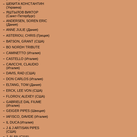
ШЕКИТА КОНСТАНТИН
(Украина)
ЯШТЫЛОВ ВИКТОР
(Санкт-Петербург)
ANDERSEN, SOREN ERIC
(Дания)
ANNE JULIE (Дания)
ASTERIOU, CHRIS (Греция)
BATSON, GRANT (США)
BO NORDH TRIBUTE
CAMINETTO (Италия)
CASTELLO (Италия)
CAVICCHI, CLAUDIO
(Италия)
DAVIS, RAD (США)
DON CARLOS (Италия)
ELTANG, TOM (Дания)
ERCK, LEE VON (США)
FLOROV, ALEXEY (США)
GABRIELE DAL FIUME
(Италия)
GEIGER PIPES (Швеция)
IAFISCO, DAVIDE (Италия)
IL DUCA (Италия)
J & J ARTISAN PIPES
(США)
J. ALAN (США)