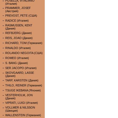
POSELLA, VITALIANO
(Италия)
PRAMMER, JOSEF
(Австрия)
PREVOST, PETE (США)
RADICE (Италия)
RASMUSSEN, KENT
(Дания)
REFBJERG (Дания)
REIS, JOAO (Дания)
RICHARD, TOM (Германия)
RINALDO (Италия)
ROLANDO NEGOITA (США)
ROMEO (Италия)
S. BANG (Дания)
SER JACOPO (Италия)
SKOVGAARD, LASSE
(Дания)
TARP, KARSTEN (Дания)
THILO, REINER (Германия)
TSUGE IKEBANA (Япония)
VESTERHOLM, JON
(Дания)
VIPRATI, LUIGI (Италия)
VOLLMER & NILSSON
(Швеция)
WALLENSTEIN (Германия)