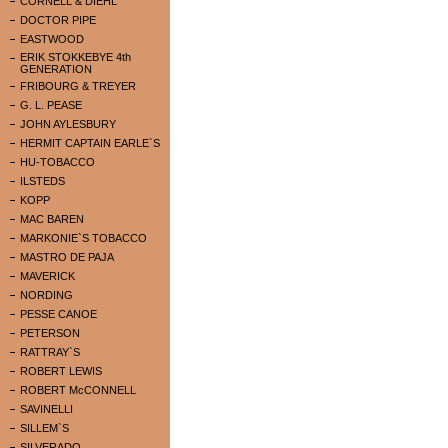
CORNELL & DIEHL
DOCTOR PIPE
EASTWOOD
ERIK STOKKEBYE 4th
GENERATION
FRIBOURG & TREYER
G. L. PEASE
JOHN AYLESBURY
HERMIT CAPTAIN EARLE`S
HU-TOBACCO
ILSTEDS
KOPP
MAC BAREN
MARKONIE`S TOBACCO
MASTRO DE PAJA
MAVERICK
NORDING
PESSE CANOE
PETERSON
RATTRAY`S
ROBERT LEWIS
ROBERT McCONNELL
SAVINELLI
SILLEM`S
SILVERADO