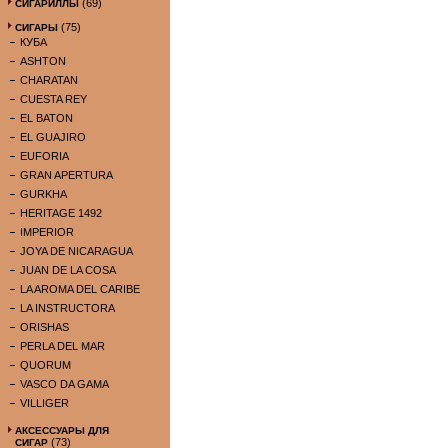
(69)
СИГАРИЛЛЫ
(75)
СИГАРЫ
КУБА
ASHTON
CHARATAN
CUESTA REY
EL BATON
EL GUAJIRO
EUFORIA
GRAN APERTURA
GURKHA
HERITAGE 1492
IMPERIOR
JOYA DE NICARAGUA
JUAN DE LA COSA
LA AROMA DEL CARIBE
LA INSTRUCTORA
ORISHAS
PERLA DEL MAR
QUORUM
VASCO DA GAMA
VILLIGER
АКСЕССУАРЫ ДЛЯ
(73)
СИГАР