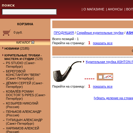
|
О МАГАЗИНЕ
|
АНОНСЫ
|
ВОП
КОРЗИНА
0 руб.
ПРОДУКЦИЯ
/
Серийные курительные трубки
/
ASH
Всего позиций - 1
КАТАЛОГ
1
Перейти на страницу:
показать все
(2185)
НОВИНКИ
КУРИТЕЛЬНЫЕ ТРУБКИ -
(529)
МАСТЕРА И СТУДИИ
Курительная трубка ASHTON 
PS STUDIO (Санкт-
Петербург)
БЕРЕГОВОЙ
КОНСТАНТИН "BERK"
(Санкт-Петербург)
ДЁМИН СЕРГЕЙ (Санкт-
1
Перейти на страницу:
показать все
Петербург)
КОВАЛЁВ РОМАН
DOCTOR`S PIPES (Санкт-
[убрать деление на стран
Петербург)
КОЗЫРЕВ НИКОЛАЙ
(Россия)
ПЕНЬКОВ АЛЕКСАНДР
(Россия)
ТУПИЦЫН АЛЕКСАНДР
(Санкт-Петербург)
ХАРЛАМОВ АЛЕКСЕЙ
(Россия)