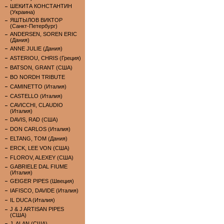
ШЕКИТА КОНСТАНТИН
(Украина)
ЯШТЫЛОВ ВИКТОР
(Санкт-Петербург)
ANDERSEN, SOREN ERIC
(Дания)
ANNE JULIE (Дания)
ASTERIOU, CHRIS (Греция)
BATSON, GRANT (США)
BO NORDH TRIBUTE
CAMINETTO (Италия)
CASTELLO (Италия)
CAVICCHI, CLAUDIO
(Италия)
DAVIS, RAD (США)
DON CARLOS (Италия)
ELTANG, TOM (Дания)
ERCK, LEE VON (США)
FLOROV, ALEXEY (США)
GABRIELE DAL FIUME
(Италия)
GEIGER PIPES (Швеция)
IAFISCO, DAVIDE (Италия)
IL DUCA (Италия)
J & J ARTISAN PIPES
(США)
J. ALAN (США)