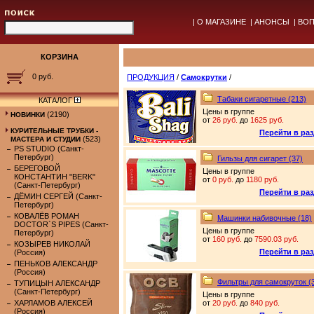
|
О МАГАЗИНЕ
|
АНОНСЫ
|
ВОП
КОРЗИНА
0 руб.
ПРОДУКЦИЯ
/
Самокрутки
/
Табаки сигаретные (213)
КАТАЛОГ
Цены в группе
(2190)
НОВИНКИ
от
26 руб.
до
1625 руб.
КУРИТЕЛЬНЫЕ ТРУБКИ -
Перейти в ра
(523)
МАСТЕРА И СТУДИИ
PS STUDIO (Санкт-
Петербург)
Гильзы для сигарет (37)
БЕРЕГОВОЙ
Цены в группе
КОНСТАНТИН "BERK"
от
0 руб.
до
1180 руб.
(Санкт-Петербург)
Перейти в ра
ДЁМИН СЕРГЕЙ (Санкт-
Петербург)
КОВАЛЁВ РОМАН
Машинки набивочные (18)
DOCTOR`S PIPES (Санкт-
Цены в группе
Петербург)
от
160 руб.
до
7590.03 руб.
КОЗЫРЕВ НИКОЛАЙ
Перейти в ра
(Россия)
ПЕНЬКОВ АЛЕКСАНДР
(Россия)
Фильтры для самокруток (
ТУПИЦЫН АЛЕКСАНДР
(Санкт-Петербург)
Цены в группе
ХАРЛАМОВ АЛЕКСЕЙ
от
20 руб.
до
840 руб.
(Россия)