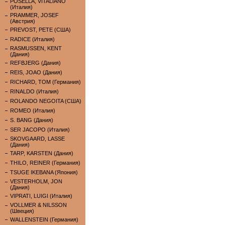
POSELLA, VITALIANO
(Италия)
PRAMMER, JOSEF
(Австрия)
PREVOST, PETE (США)
RADICE (Италия)
RASMUSSEN, KENT
(Дания)
REFBJERG (Дания)
REIS, JOAO (Дания)
RICHARD, TOM (Германия)
RINALDO (Италия)
ROLANDO NEGOITA (США)
ROMEO (Италия)
S. BANG (Дания)
SER JACOPO (Италия)
SKOVGAARD, LASSE
(Дания)
TARP, KARSTEN (Дания)
THILO, REINER (Германия)
TSUGE IKEBANA (Япония)
VESTERHOLM, JON
(Дания)
VIPRATI, LUIGI (Италия)
VOLLMER & NILSSON
(Швеция)
WALLENSTEIN (Германия)