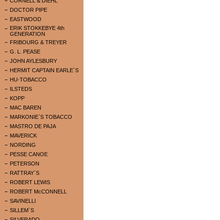
CORNELL & DIEHL
DOCTOR PIPE
EASTWOOD
ERIK STOKKEBYE 4th
GENERATION
FRIBOURG & TREYER
G. L. PEASE
JOHN AYLESBURY
HERMIT CAPTAIN EARLE`S
HU-TOBACCO
ILSTEDS
KOPP
MAC BAREN
MARKONIE`S TOBACCO
MASTRO DE PAJA
MAVERICK
NORDING
PESSE CANOE
PETERSON
RATTRAY`S
ROBERT LEWIS
ROBERT McCONNELL
SAVINELLI
SILLEM`S
SILVERADO