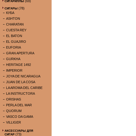
(69)
СИГАРИЛЛЫ
(78)
СИГАРЫ
КУБА
ASHTON
CHARATAN
CUESTA REY
EL BATON
EL GUAJIRO
EUFORIA
GRAN APERTURA
GURKHA
HERITAGE 1492
IMPERIOR
JOYA DE NICARAGUA
JUAN DE LA COSA
LA AROMA DEL CARIBE
LA INSTRUCTORA
ORISHAS
PERLA DEL MAR
QUORUM
VASCO DA GAMA
VILLIGER
АКСЕССУАРЫ ДЛЯ
(73)
СИГАР