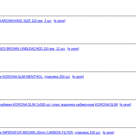
 AROMA KING SIZE 110 мм, 3 шт.
[в окне]
OES BROWN UNBLEACHED 110 мм, 12 шт.
[в окне]
ки KORONA SLIM MENTHOL, упаковка 250 шт.
[в окне]
 набивки KORONA SLIM 2х500 шт. плюс машинка набивочная KORONA SLIM
[в окне]
вки IMPERATOR BROWN 20mm CARBON FILTER, упаковка 100 шт.
[в окне]