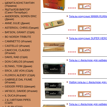
ШЕКИТА КОНСТАНТИН
(Украина)
ЯШТЫЛОВ ВИКТОР
(Санкт-Петербург)
ANDERSEN, SOREN ERIC
Гильзы конусные MAMA HUANA
(Дания)
ANNE JULIE (Дания)
ASTERIOU, CHRIS (Греция)
BATSON, GRANT (США)
BO NORDH TRIBUTE
Гильзы конусные SUPER HER
CAMINETTO (Италия)
CASTELLO (Италия)
CAVICCHI, CLAUDIO
(Италия)
DAVIS, RAD (США)
Гильзы с фильтром для набив
DON CARLOS (Италия)
ELTANG, TOM (Дания)
ERCK, LEE VON (США)
FLOROV, ALEXEY (США)
GABRIELE DAL FIUME
Набор гильзы с фильтром для
(Италия)
GEIGER PIPES (Швеция)
IAFISCO, DAVIDE (Италия)
IL DUCA (Италия)
J & J ARTISAN PIPES
(США)
Гильзы с фильтром для наби
J. ALAN (США)