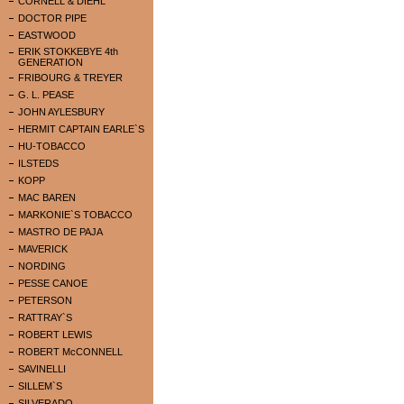
CORNELL & DIEHL
DOCTOR PIPE
EASTWOOD
ERIK STOKKEBYE 4th
GENERATION
FRIBOURG & TREYER
G. L. PEASE
JOHN AYLESBURY
HERMIT CAPTAIN EARLE`S
HU-TOBACCO
ILSTEDS
KOPP
MAC BAREN
MARKONIE`S TOBACCO
MASTRO DE PAJA
MAVERICK
NORDING
PESSE CANOE
PETERSON
RATTRAY`S
ROBERT LEWIS
ROBERT McCONNELL
SAVINELLI
SILLEM`S
SILVERADO