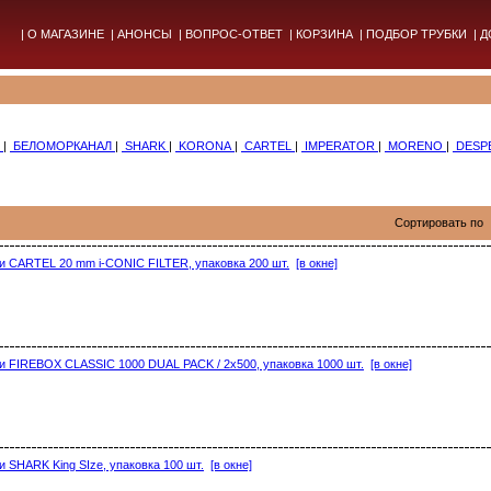
|
О МАГАЗИНЕ
|
АНОНСЫ
|
ВОПРОС-ОТВЕТ
|
КОРЗИНА
|
ПОДБОР ТРУБКИ
|
Д
L
|
БЕЛОМОРКАНАЛ
|
SHARK
|
KORONA
|
CARTEL
|
IMPERATOR
|
MORENO
|
DESP
Сортировать по
и CARTEL 20 mm i-CONIC FILTER, упаковка 200 шт.
[в окне]
и FIREBOX CLASSIC 1000 DUAL PACK / 2x500, упаковка 1000 шт.
[в окне]
 SHARK King SIze, упаковка 100 шт.
[в окне]