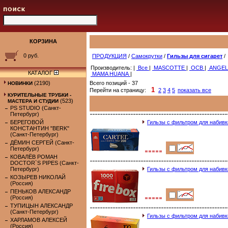
КОРЗИНА
0 руб.
ПРОДУКЦИЯ
/
Самокрутки
/
Гильзы для сигарет
/
Производитель: |
Все
|
MASCOTTE
|
OCB
|
ANGE
КАТАЛОГ
MAMA HUANA
|
(2190)
Всего позиций - 37
НОВИНКИ
1
Перейти на страницу:
2
3
4
5
показать все
КУРИТЕЛЬНЫЕ ТРУБКИ -
(523)
МАСТЕРА И СТУДИИ
PS STUDIO (Санкт-
Петербург)
БЕРЕГОВОЙ
Гильзы с фильтром для набивк
КОНСТАНТИН "BERK"
(Санкт-Петербург)
ДЁМИН СЕРГЕЙ (Санкт-
Петербург)
КОВАЛЁВ РОМАН
DOCTOR`S PIPES (Санкт-
Петербург)
Гильзы с фильтром для набивк
КОЗЫРЕВ НИКОЛАЙ
(Россия)
ПЕНЬКОВ АЛЕКСАНДР
(Россия)
ТУПИЦЫН АЛЕКСАНДР
(Санкт-Петербург)
Гильзы с фильтром для набивки
ХАРЛАМОВ АЛЕКСЕЙ
(Россия)