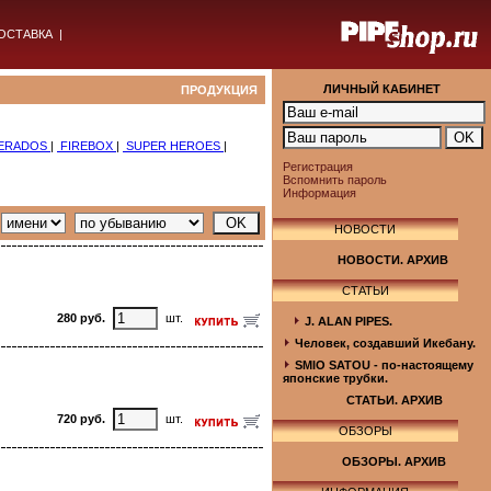
ОСТАВКА
|
ЛИЧНЫЙ КАБИНЕТ
ПРОДУКЦИЯ
ERADOS
|
FIREBOX
|
SUPER HEROES
|
Регистрация
Вспомнить пароль
Информация
НОВОСТИ
НОВОСТИ. АРХИВ
СТАТЬИ
280 руб.
шт.
J. ALAN PIPES.
Человек, создавший Икебану.
SMIO SATOU - по-настоящему
японские трубки.
СТАТЬИ. АРХИВ
720 руб.
шт.
ОБЗОРЫ
ОБЗОРЫ. АРХИВ