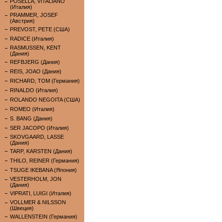
POSELLA, VITALIANO
(Италия)
PRAMMER, JOSEF
(Австрия)
PREVOST, PETE (США)
RADICE (Италия)
RASMUSSEN, KENT
(Дания)
REFBJERG (Дания)
REIS, JOAO (Дания)
RICHARD, TOM (Германия)
RINALDO (Италия)
ROLANDO NEGOITA (США)
ROMEO (Италия)
S. BANG (Дания)
SER JACOPO (Италия)
SKOVGAARD, LASSE
(Дания)
TARP, KARSTEN (Дания)
THILO, REINER (Германия)
TSUGE IKEBANA (Япония)
VESTERHOLM, JON
(Дания)
VIPRATI, LUIGI (Италия)
VOLLMER & NILSSON
(Швеция)
WALLENSTEIN (Германия)