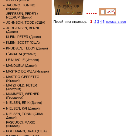
JACONO, TONINO
(Италия)
JEPPESEN, PEDER /
NEERUP (Дания)
1
Перейти на страницу:
2
3
4
5
показать все
JOHNSON, TODD (США)
JORGENSEN, BENNI
(Дания)
KLEIN, PETER (Дания)
KLEIN, SCOTT (США)
KNUDSEN, TEDDY (Дания)
L`ANATRA (Италия)
LE NUVOLE (Италия)
MANDUELA (Дания)
MASTRO DE PAJA (Италия)
MASTRO GEPPETTO
(Италия)
MATZHOLD, PETER
(Австрия)
MUMMERT, WERNER
(Германия)
NIELSEN, ERIK (Дания)
NIELSEN, KAI (Дания)
NIELSEN, TONNI (США/
Дания)
PASCUCCI, MARIO
(Италия)
POHLMANN, BRAD (США)