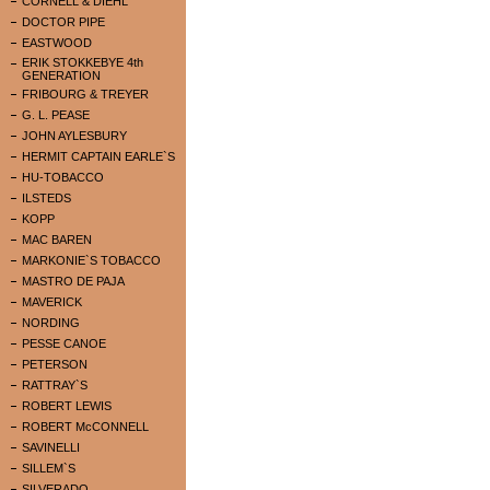
CORNELL & DIEHL
DOCTOR PIPE
EASTWOOD
ERIK STOKKEBYE 4th
GENERATION
FRIBOURG & TREYER
G. L. PEASE
JOHN AYLESBURY
HERMIT CAPTAIN EARLE`S
HU-TOBACCO
ILSTEDS
KOPP
MAC BAREN
MARKONIE`S TOBACCO
MASTRO DE PAJA
MAVERICK
NORDING
PESSE CANOE
PETERSON
RATTRAY`S
ROBERT LEWIS
ROBERT McCONNELL
SAVINELLI
SILLEM`S
SILVERADO