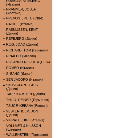
POSELLA, VITALIANO
(Италия)
PRAMMER, JOSEF
(Австрия)
PREVOST, PETE (США)
RADICE (Италия)
RASMUSSEN, KENT
(Дания)
REFBJERG (Дания)
REIS, JOAO (Дания)
RICHARD, TOM (Германия)
RINALDO (Италия)
ROLANDO NEGOITA (США)
ROMEO (Италия)
S. BANG (Дания)
SER JACOPO (Италия)
SKOVGAARD, LASSE
(Дания)
TARP, KARSTEN (Дания)
THILO, REINER (Германия)
TSUGE IKEBANA (Япония)
VESTERHOLM, JON
(Дания)
VIPRATI, LUIGI (Италия)
VOLLMER & NILSSON
(Швеция)
WALLENSTEIN (Германия)