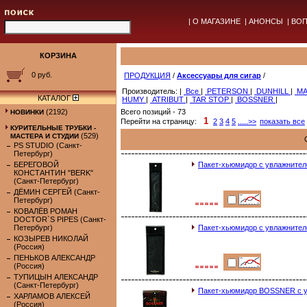
|
О МАГАЗИНЕ
|
АНОНСЫ
|
ВОП
КОРЗИНА
0 руб.
ПРОДУКЦИЯ
/
Аксессуары для сигар
/
Производитель: |
Все
|
PETERSON
|
DUNHILL
|
MA
КАТАЛОГ
HUMY
|
ATRIBUT
|
TAR STOP
|
BOSSNER
|
(2192)
Всего позиций - 73
НОВИНКИ
1
Перейти на страницу:
2
3
4
5
.....>>
показать все
КУРИТЕЛЬНЫЕ ТРУБКИ -
(529)
МАСТЕРА И СТУДИИ
PS STUDIO (Санкт-
Петербург)
БЕРЕГОВОЙ
Пакет-хьюмидор с увлажнителе
КОНСТАНТИН "BERK"
(Санкт-Петербург)
ДЁМИН СЕРГЕЙ (Санкт-
Петербург)
КОВАЛЁВ РОМАН
DOCTOR`S PIPES (Санкт-
Петербург)
Пакет-хьюмидор с увлажнителе
КОЗЫРЕВ НИКОЛАЙ
(Россия)
ПЕНЬКОВ АЛЕКСАНДР
(Россия)
ТУПИЦЫН АЛЕКСАНДР
(Санкт-Петербург)
Пакет-хьюмидор BOSSNER с ув
ХАРЛАМОВ АЛЕКСЕЙ
(Россия)