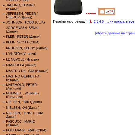
JACONO, TONINO
(Италия)
JEPPESEN, PEDER /
NEERUP (Дания)
1
Перейти на страницу:
2
3
4
5
.....>>
показать все
JOHNSON, TODD (США)
JORGENSEN, BENNI
(Дания)
[убрать деление на стран
KLEIN, PETER (Дания)
KLEIN, SCOTT (США)
KNUDSEN, TEDDY (Дания)
L`ANATRA (Италия)
LE NUVOLE (Италия)
MANDUELA (Дания)
MASTRO DE PAJA (Италия)
MASTRO GEPPETTO
(Италия)
MATZHOLD, PETER
(Австрия)
MUMMERT, WERNER
(Германия)
NIELSEN, ERIK (Дания)
NIELSEN, KAI (Дания)
NIELSEN, TONNI (США/
Дания)
PASCUCCI, MARIO
(Италия)
POHLMANN, BRAD (США)