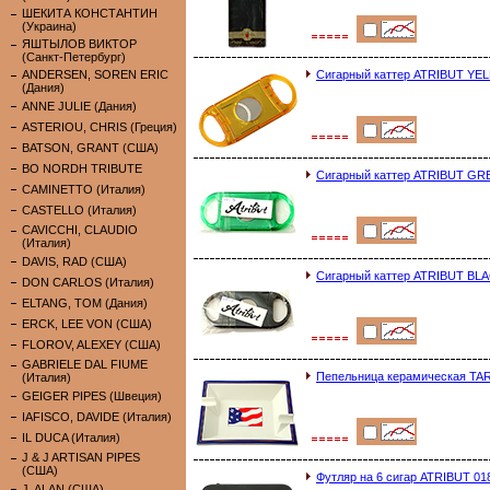
ШЕКИТА КОНСТАНТИН
(Украина)
ЯШТЫЛОВ ВИКТОР
(Санкт-Петербург)
ANDERSEN, SOREN ERIC
Сигарный каттер ATRIBUT YE
(Дания)
ANNE JULIE (Дания)
ASTERIOU, CHRIS (Греция)
BATSON, GRANT (США)
BO NORDH TRIBUTE
Сигарный каттер ATRIBUT GR
CAMINETTO (Италия)
CASTELLO (Италия)
CAVICCHI, CLAUDIO
(Италия)
DAVIS, RAD (США)
Сигарный каттер ATRIBUT BL
DON CARLOS (Италия)
ELTANG, TOM (Дания)
ERCK, LEE VON (США)
FLOROV, ALEXEY (США)
GABRIELE DAL FIUME
Пепельница керамическая TAR 
(Италия)
GEIGER PIPES (Швеция)
IAFISCO, DAVIDE (Италия)
IL DUCA (Италия)
J & J ARTISAN PIPES
(США)
Футляр на 6 сигар ATRIBUT 01
J. ALAN (США)