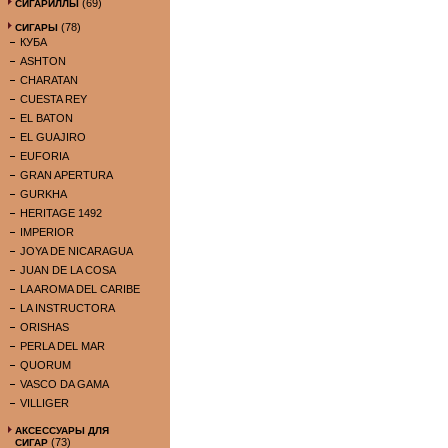
(69)
СИГАРИЛЛЫ
(78)
СИГАРЫ
КУБА
ASHTON
CHARATAN
CUESTA REY
EL BATON
EL GUAJIRO
EUFORIA
GRAN APERTURA
GURKHA
HERITAGE 1492
IMPERIOR
JOYA DE NICARAGUA
JUAN DE LA COSA
LA AROMA DEL CARIBE
LA INSTRUCTORA
ORISHAS
PERLA DEL MAR
QUORUM
VASCO DA GAMA
VILLIGER
АКСЕССУАРЫ ДЛЯ
(73)
СИГАР