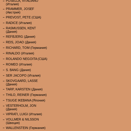
POSELLA, VITALIANO
(Италия)
PRAMMER, JOSEF
(Австрия)
PREVOST, PETE (США)
RADICE (Италия)
RASMUSSEN, KENT
(Дания)
REFBJERG (Дания)
REIS, JOAO (Дания)
RICHARD, TOM (Германия)
RINALDO (Италия)
ROLANDO NEGOITA (США)
ROMEO (Италия)
S. BANG (Дания)
SER JACOPO (Италия)
SKOVGAARD, LASSE
(Дания)
TARP, KARSTEN (Дания)
THILO, REINER (Германия)
TSUGE IKEBANA (Япония)
VESTERHOLM, JON
(Дания)
VIPRATI, LUIGI (Италия)
VOLLMER & NILSSON
(Швеция)
WALLENSTEIN (Германия)