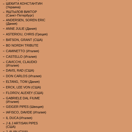
ШЕКИТА КОНСТАНТИН
(Украина)
ЯШТЫЛОВ ВИКТОР
(Санкт-Петербург)
ANDERSEN, SOREN ERIC
(Дания)
ANNE JULIE (Дания)
ASTERIOU, CHRIS (Греция)
BATSON, GRANT (США)
BO NORDH TRIBUTE
CAMINETTO (Италия)
CASTELLO (Италия)
CAVICCHI, CLAUDIO
(Италия)
DAVIS, RAD (США)
DON CARLOS (Италия)
ELTANG, TOM (Дания)
ERCK, LEE VON (США)
FLOROV, ALEXEY (США)
GABRIELE DAL FIUME
(Италия)
GEIGER PIPES (Швеция)
IAFISCO, DAVIDE (Италия)
IL DUCA (Италия)
J & J ARTISAN PIPES
(США)
J. ALAN (США)