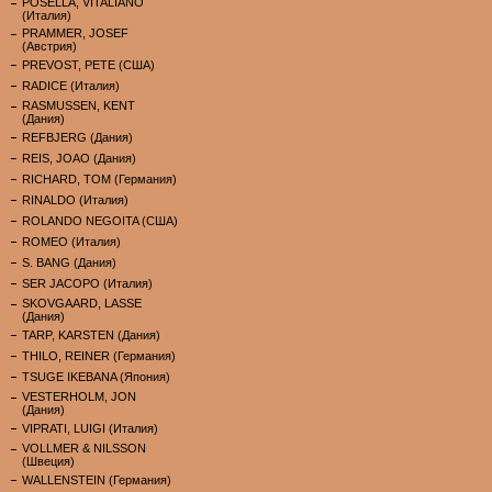
POSELLA, VITALIANO
(Италия)
PRAMMER, JOSEF
(Австрия)
PREVOST, PETE (США)
RADICE (Италия)
RASMUSSEN, KENT
(Дания)
REFBJERG (Дания)
REIS, JOAO (Дания)
RICHARD, TOM (Германия)
RINALDO (Италия)
ROLANDO NEGOITA (США)
ROMEO (Италия)
S. BANG (Дания)
SER JACOPO (Италия)
SKOVGAARD, LASSE
(Дания)
TARP, KARSTEN (Дания)
THILO, REINER (Германия)
TSUGE IKEBANA (Япония)
VESTERHOLM, JON
(Дания)
VIPRATI, LUIGI (Италия)
VOLLMER & NILSSON
(Швеция)
WALLENSTEIN (Германия)