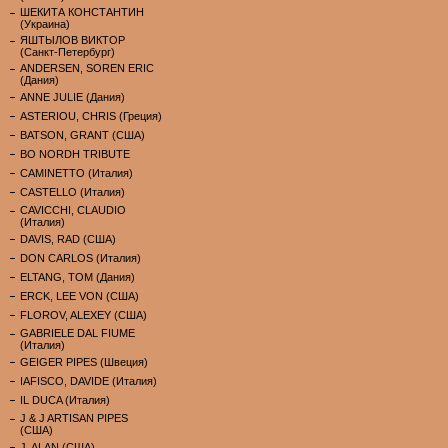
ШЕКИТА КОНСТАНТИН
(Украина)
ЯШТЫЛОВ ВИКТОР
(Санкт-Петербург)
ANDERSEN, SOREN ERIC
(Дания)
ANNE JULIE (Дания)
ASTERIOU, CHRIS (Греция)
BATSON, GRANT (США)
BO NORDH TRIBUTE
CAMINETTO (Италия)
CASTELLO (Италия)
CAVICCHI, CLAUDIO
(Италия)
DAVIS, RAD (США)
DON CARLOS (Италия)
ELTANG, TOM (Дания)
ERCK, LEE VON (США)
FLOROV, ALEXEY (США)
GABRIELE DAL FIUME
(Италия)
GEIGER PIPES (Швеция)
IAFISCO, DAVIDE (Италия)
IL DUCA (Италия)
J & J ARTISAN PIPES
(США)
J. ALAN (США)