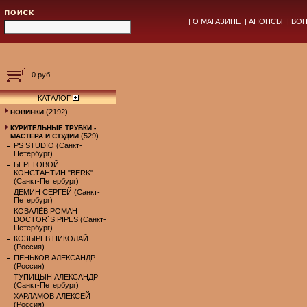
|
О МАГАЗИНЕ
|
АНОНСЫ
|
ВОП
0 руб.
КАТАЛОГ
(2192)
НОВИНКИ
КУРИТЕЛЬНЫЕ ТРУБКИ -
(529)
МАСТЕРА И СТУДИИ
PS STUDIO (Санкт-
Петербург)
БЕРЕГОВОЙ
КОНСТАНТИН "BERK"
(Санкт-Петербург)
ДЁМИН СЕРГЕЙ (Санкт-
Петербург)
КОВАЛЁВ РОМАН
DOCTOR`S PIPES (Санкт-
Петербург)
КОЗЫРЕВ НИКОЛАЙ
(Россия)
ПЕНЬКОВ АЛЕКСАНДР
(Россия)
ТУПИЦЫН АЛЕКСАНДР
(Санкт-Петербург)
ХАРЛАМОВ АЛЕКСЕЙ
(Россия)