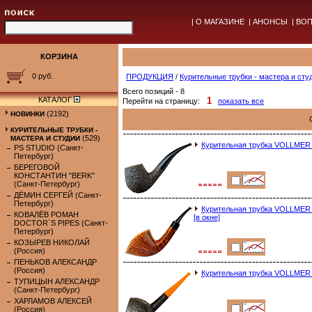
|
О МАГАЗИНЕ
|
АНОНСЫ
|
ВОП
КОРЗИНА
0 руб.
ПРОДУКЦИЯ
/
Курительные трубки - мастера и сту
Всего позиций - 8
КАТАЛОГ
1
Перейти на страницу:
показать все
(2192)
НОВИНКИ
КУРИТЕЛЬНЫЕ ТРУБКИ -
(529)
МАСТЕРА И СТУДИИ
Курительная трубка VOLLME
PS STUDIO (Санкт-
Петербург)
БЕРЕГОВОЙ
КОНСТАНТИН "BERK"
(Санкт-Петербург)
ДЁМИН СЕРГЕЙ (Санкт-
Петербург)
Курительная трубка VOLLME
КОВАЛЁВ РОМАН
[в окне]
DOCTOR`S PIPES (Санкт-
Петербург)
КОЗЫРЕВ НИКОЛАЙ
(Россия)
ПЕНЬКОВ АЛЕКСАНДР
(Россия)
Курительная трубка VOLLME
ТУПИЦЫН АЛЕКСАНДР
(Санкт-Петербург)
ХАРЛАМОВ АЛЕКСЕЙ
(Россия)