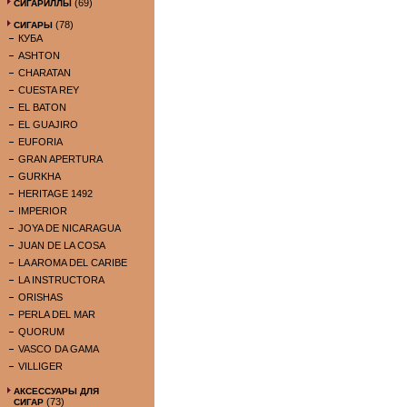
(69)
СИГАРИЛЛЫ
(78)
СИГАРЫ
КУБА
ASHTON
CHARATAN
CUESTA REY
EL BATON
EL GUAJIRO
EUFORIA
GRAN APERTURA
GURKHA
HERITAGE 1492
IMPERIOR
JOYA DE NICARAGUA
JUAN DE LA COSA
LA AROMA DEL CARIBE
LA INSTRUCTORA
ORISHAS
PERLA DEL MAR
QUORUM
VASCO DA GAMA
VILLIGER
АКСЕССУАРЫ ДЛЯ
(73)
СИГАР