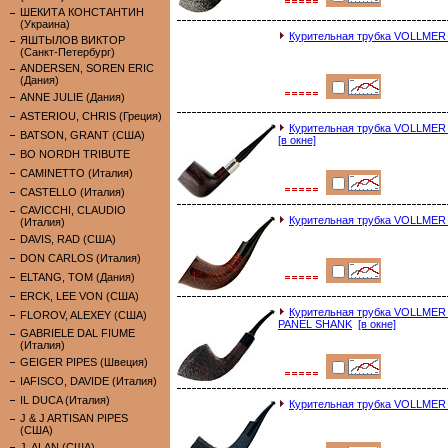
ШЕКИТА КОНСТАНТИН
(Украина)
Курительная трубка VOLLM
ЯШТЫЛОВ ВИКТОР
(Санкт-Петербург)
ANDERSEN, SOREN ERIC
(Дания)
ANNE JULIE (Дания)
ASTERIOU, CHRIS (Греция)
Курительная трубка VOLLME
BATSON, GRANT (США)
[в окне]
BO NORDH TRIBUTE
CAMINETTO (Италия)
CASTELLO (Италия)
CAVICCHI, CLAUDIO
Курительная трубка VOLLM
(Италия)
DAVIS, RAD (США)
DON CARLOS (Италия)
ELTANG, TOM (Дания)
ERCK, LEE VON (США)
Курительная трубка VOLLME
FLOROV, ALEXEY (США)
PANEL SHANK
[в окне]
GABRIELE DAL FIUME
(Италия)
GEIGER PIPES (Швеция)
IAFISCO, DAVIDE (Италия)
IL DUCA (Италия)
Курительная трубка VOLLME
J & J ARTISAN PIPES
(США)
J. ALAN (США)