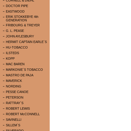
CORNELL & DIEHL
DOCTOR PIPE
EASTWOOD
ERIK STOKKEBYE 4th
GENERATION
FRIBOURG & TREYER
G. L. PEASE
JOHN AYLESBURY
HERMIT CAPTAIN EARLE`S
HU-TOBACCO
ILSTEDS
KOPP
MAC BAREN
MARKONIE`S TOBACCO
MASTRO DE PAJA
MAVERICK
NORDING
PESSE CANOE
PETERSON
RATTRAY`S
ROBERT LEWIS
ROBERT McCONNELL
SAVINELLI
SILLEM`S
SILVERADO