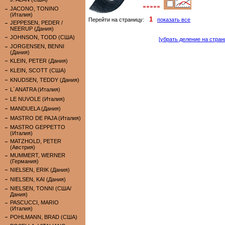
JACONO, TONINO
(Италия)
1
Перейти на страницу:
показать все
JEPPESEN, PEDER /
NEERUP (Дания)
JOHNSON, TODD (США)
[убрать деление на стран
JORGENSEN, BENNI
(Дания)
KLEIN, PETER (Дания)
KLEIN, SCOTT (США)
KNUDSEN, TEDDY (Дания)
L`ANATRA (Италия)
LE NUVOLE (Италия)
MANDUELA (Дания)
MASTRO DE PAJA (Италия)
MASTRO GEPPETTO
(Италия)
MATZHOLD, PETER
(Австрия)
MUMMERT, WERNER
(Германия)
NIELSEN, ERIK (Дания)
NIELSEN, KAI (Дания)
NIELSEN, TONNI (США/
Дания)
PASCUCCI, MARIO
(Италия)
POHLMANN, BRAD (США)