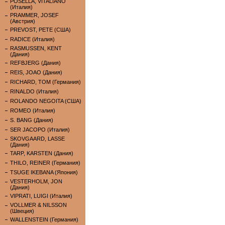
POSELLA, VITALIANO
(Италия)
PRAMMER, JOSEF
(Австрия)
PREVOST, PETE (США)
RADICE (Италия)
RASMUSSEN, KENT
(Дания)
REFBJERG (Дания)
REIS, JOAO (Дания)
RICHARD, TOM (Германия)
RINALDO (Италия)
ROLANDO NEGOITA (США)
ROMEO (Италия)
S. BANG (Дания)
SER JACOPO (Италия)
SKOVGAARD, LASSE
(Дания)
TARP, KARSTEN (Дания)
THILO, REINER (Германия)
TSUGE IKEBANA (Япония)
VESTERHOLM, JON
(Дания)
VIPRATI, LUIGI (Италия)
VOLLMER & NILSSON
(Швеция)
WALLENSTEIN (Германия)