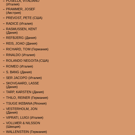
POSELLA, VITALIANO
(Италия)
PRAMMER, JOSEF
(Австрия)
PREVOST, PETE (США)
RADICE (Италия)
RASMUSSEN, KENT
(Дания)
REFBJERG (Дания)
REIS, JOAO (Дания)
RICHARD, TOM (Германия)
RINALDO (Италия)
ROLANDO NEGOITA (США)
ROMEO (Италия)
S. BANG (Дания)
SER JACOPO (Италия)
SKOVGAARD, LASSE
(Дания)
TARP, KARSTEN (Дания)
THILO, REINER (Германия)
TSUGE IKEBANA (Япония)
VESTERHOLM, JON
(Дания)
VIPRATI, LUIGI (Италия)
VOLLMER & NILSSON
(Швеция)
WALLENSTEIN (Германия)