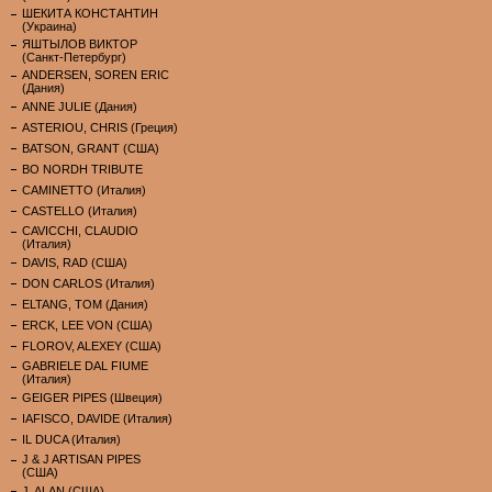
ШЕКИТА КОНСТАНТИН
(Украина)
ЯШТЫЛОВ ВИКТОР
(Санкт-Петербург)
ANDERSEN, SOREN ERIC
(Дания)
ANNE JULIE (Дания)
ASTERIOU, CHRIS (Греция)
BATSON, GRANT (США)
BO NORDH TRIBUTE
CAMINETTO (Италия)
CASTELLO (Италия)
CAVICCHI, CLAUDIO
(Италия)
DAVIS, RAD (США)
DON CARLOS (Италия)
ELTANG, TOM (Дания)
ERCK, LEE VON (США)
FLOROV, ALEXEY (США)
GABRIELE DAL FIUME
(Италия)
GEIGER PIPES (Швеция)
IAFISCO, DAVIDE (Италия)
IL DUCA (Италия)
J & J ARTISAN PIPES
(США)
J. ALAN (США)