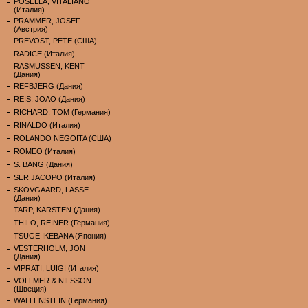
POSELLA, VITALIANO
(Италия)
PRAMMER, JOSEF
(Австрия)
PREVOST, PETE (США)
RADICE (Италия)
RASMUSSEN, KENT
(Дания)
REFBJERG (Дания)
REIS, JOAO (Дания)
RICHARD, TOM (Германия)
RINALDO (Италия)
ROLANDO NEGOITA (США)
ROMEO (Италия)
S. BANG (Дания)
SER JACOPO (Италия)
SKOVGAARD, LASSE
(Дания)
TARP, KARSTEN (Дания)
THILO, REINER (Германия)
TSUGE IKEBANA (Япония)
VESTERHOLM, JON
(Дания)
VIPRATI, LUIGI (Италия)
VOLLMER & NILSSON
(Швеция)
WALLENSTEIN (Германия)