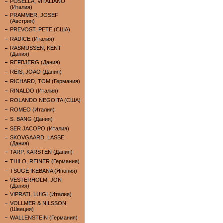
POSELLA, VITALIANO
(Италия)
PRAMMER, JOSEF
(Австрия)
PREVOST, PETE (США)
RADICE (Италия)
RASMUSSEN, KENT
(Дания)
REFBJERG (Дания)
REIS, JOAO (Дания)
RICHARD, TOM (Германия)
RINALDO (Италия)
ROLANDO NEGOITA (США)
ROMEO (Италия)
S. BANG (Дания)
SER JACOPO (Италия)
SKOVGAARD, LASSE
(Дания)
TARP, KARSTEN (Дания)
THILO, REINER (Германия)
TSUGE IKEBANA (Япония)
VESTERHOLM, JON
(Дания)
VIPRATI, LUIGI (Италия)
VOLLMER & NILSSON
(Швеция)
WALLENSTEIN (Германия)