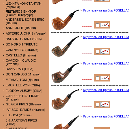
ШЕКИТА КОНСТАНТИН
(Украина)
Курительная трубка POSELLA S
ЯШТЫЛОВ ВИКТОР
(Санкт-Петербург)
ANDERSEN, SOREN ERIC
(Дания)
ANNE JULIE (Дания)
ASTERIOU, CHRIS (Греция)
Курительная трубка POSELLA Sm
BATSON, GRANT (США)
BO NORDH TRIBUTE
CAMINETTO (Италия)
CASTELLO (Италия)
CAVICCHI, CLAUDIO
Курительная трубка POSELLA S
(Италия)
DAVIS, RAD (США)
DON CARLOS (Италия)
ELTANG, TOM (Дания)
ERCK, LEE VON (США)
Курительная трубка POSELLA S
FLOROV, ALEXEY (США)
GABRIELE DAL FIUME
(Италия)
GEIGER PIPES (Швеция)
IAFISCO, DAVIDE (Италия)
IL DUCA (Италия)
Курительная трубка POSELLA S
J & J ARTISAN PIPES
(США)
J. ALAN (США)