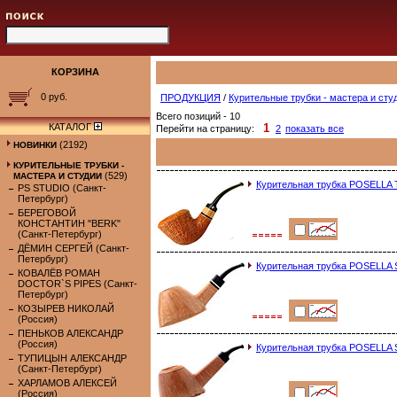
КОРЗИНА
0 руб.
ПРОДУКЦИЯ
/
Курительные трубки - мастера и сту
Всего позиций - 10
КАТАЛОГ
1
Перейти на страницу:
2
показать все
(2192)
НОВИНКИ
КУРИТЕЛЬНЫЕ ТРУБКИ -
(529)
МАСТЕРА И СТУДИИ
Курительная трубка POSELL
PS STUDIO (Санкт-
Петербург)
БЕРЕГОВОЙ
КОНСТАНТИН "BERK"
(Санкт-Петербург)
ДЁМИН СЕРГЕЙ (Санкт-
Петербург)
Курительная трубка POSELL
КОВАЛЁВ РОМАН
DOCTOR`S PIPES (Санкт-
Петербург)
КОЗЫРЕВ НИКОЛАЙ
(Россия)
ПЕНЬКОВ АЛЕКСАНДР
(Россия)
Курительная трубка POSEL
ТУПИЦЫН АЛЕКСАНДР
(Санкт-Петербург)
ХАРЛАМОВ АЛЕКСЕЙ
(Россия)