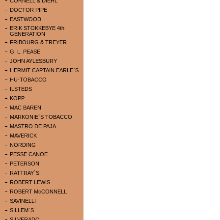
CORNELL & DIEHL
DOCTOR PIPE
EASTWOOD
ERIK STOKKEBYE 4th
GENERATION
FRIBOURG & TREYER
G. L. PEASE
JOHN AYLESBURY
HERMIT CAPTAIN EARLE`S
HU-TOBACCO
ILSTEDS
KOPP
MAC BAREN
MARKONIE`S TOBACCO
MASTRO DE PAJA
MAVERICK
NORDING
PESSE CANOE
PETERSON
RATTRAY`S
ROBERT LEWIS
ROBERT McCONNELL
SAVINELLI
SILLEM`S
SILVERADO