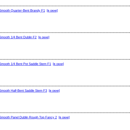
mooth Quarter-Bent Brandy F1
[в окне]
ooth 1/4 Bent Dublin F2
[в окне]
mooth 1/4 Bent Pot Saddle Stem F1
[в окне]
mooth Half-Bent Saddle Stem F3
[в окне]
mooth Panel Dublin Rough Top Fancy 2
[в окне]