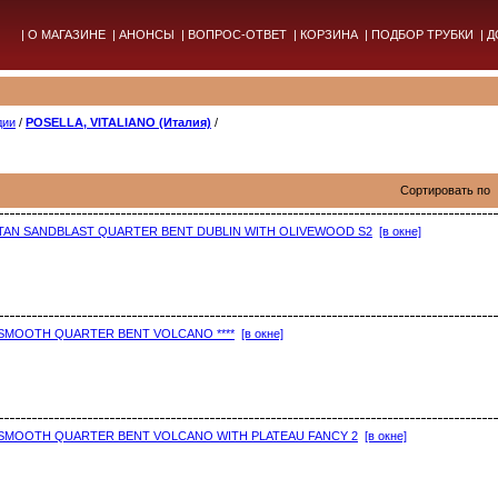
|
О МАГАЗИНЕ
|
АНОНСЫ
|
ВОПРОС-ОТВЕТ
|
КОРЗИНА
|
ПОДБОР ТРУБКИ
|
Д
дии
/
POSELLA, VITALIANO (Италия)
/
Сортировать по
A TAN SANDBLAST QUARTER BENT DUBLIN WITH OLIVEWOOD S2
[в окне]
A SMOOTH QUARTER BENT VOLCANO ****
[в окне]
LA SMOOTH QUARTER BENT VOLCANO WITH PLATEAU FANCY 2
[в окне]