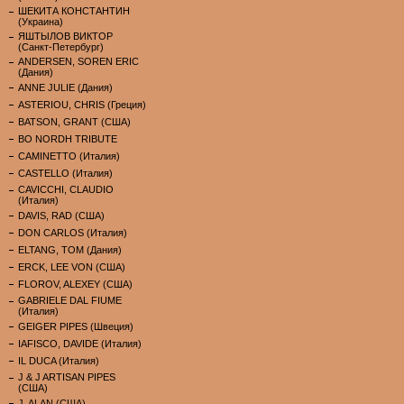
ШЕКИТА КОНСТАНТИН
(Украина)
ЯШТЫЛОВ ВИКТОР
(Санкт-Петербург)
ANDERSEN, SOREN ERIC
(Дания)
ANNE JULIE (Дания)
ASTERIOU, CHRIS (Греция)
BATSON, GRANT (США)
BO NORDH TRIBUTE
CAMINETTO (Италия)
CASTELLO (Италия)
CAVICCHI, CLAUDIO
(Италия)
DAVIS, RAD (США)
DON CARLOS (Италия)
ELTANG, TOM (Дания)
ERCK, LEE VON (США)
FLOROV, ALEXEY (США)
GABRIELE DAL FIUME
(Италия)
GEIGER PIPES (Швеция)
IAFISCO, DAVIDE (Италия)
IL DUCA (Италия)
J & J ARTISAN PIPES
(США)
J. ALAN (США)