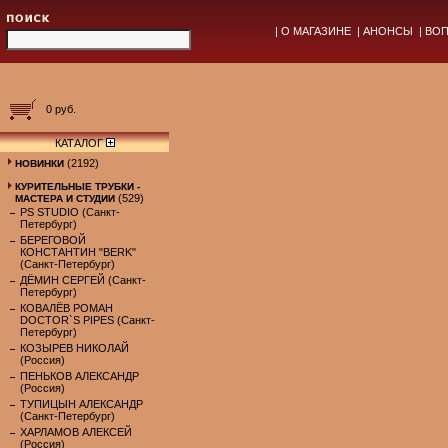
|
О МАГАЗИНЕ
|
АНОНСЫ
|
ВОП
0 руб.
КАТАЛОГ
(2192)
НОВИНКИ
КУРИТЕЛЬНЫЕ ТРУБКИ -
(529)
МАСТЕРА И СТУДИИ
PS STUDIO (Санкт-
Петербург)
БЕРЕГОВОЙ
КОНСТАНТИН "BERK"
(Санкт-Петербург)
ДЁМИН СЕРГЕЙ (Санкт-
Петербург)
КОВАЛЁВ РОМАН
DOCTOR`S PIPES (Санкт-
Петербург)
КОЗЫРЕВ НИКОЛАЙ
(Россия)
ПЕНЬКОВ АЛЕКСАНДР
(Россия)
ТУПИЦЫН АЛЕКСАНДР
(Санкт-Петербург)
ХАРЛАМОВ АЛЕКСЕЙ
(Россия)