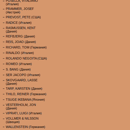
POSELLA, VITALIANO
(Италия)
PRAMMER, JOSEF
(Австрия)
PREVOST, PETE (США)
RADICE (Италия)
RASMUSSEN, KENT
(Дания)
REFBJERG (Дания)
REIS, JOAO (Дания)
RICHARD, TOM (Германия)
RINALDO (Италия)
ROLANDO NEGOITA (США)
ROMEO (Италия)
S. BANG (Дания)
SER JACOPO (Италия)
SKOVGAARD, LASSE
(Дания)
TARP, KARSTEN (Дания)
THILO, REINER (Германия)
TSUGE IKEBANA (Япония)
VESTERHOLM, JON
(Дания)
VIPRATI, LUIGI (Италия)
VOLLMER & NILSSON
(Швеция)
WALLENSTEIN (Германия)