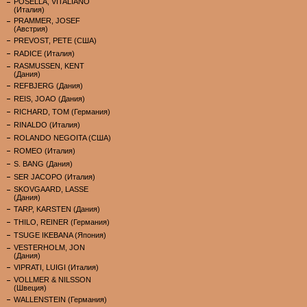
POSELLA, VITALIANO
(Италия)
PRAMMER, JOSEF
(Австрия)
PREVOST, PETE (США)
RADICE (Италия)
RASMUSSEN, KENT
(Дания)
REFBJERG (Дания)
REIS, JOAO (Дания)
RICHARD, TOM (Германия)
RINALDO (Италия)
ROLANDO NEGOITA (США)
ROMEO (Италия)
S. BANG (Дания)
SER JACOPO (Италия)
SKOVGAARD, LASSE
(Дания)
TARP, KARSTEN (Дания)
THILO, REINER (Германия)
TSUGE IKEBANA (Япония)
VESTERHOLM, JON
(Дания)
VIPRATI, LUIGI (Италия)
VOLLMER & NILSSON
(Швеция)
WALLENSTEIN (Германия)