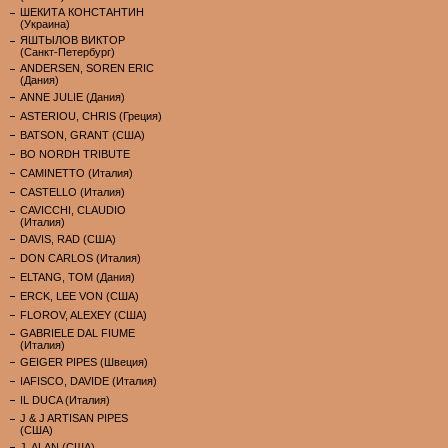
ШЕКИТА КОНСТАНТИН
(Украина)
ЯШТЫЛОВ ВИКТОР
(Санкт-Петербург)
ANDERSEN, SOREN ERIC
(Дания)
ANNE JULIE (Дания)
ASTERIOU, CHRIS (Греция)
BATSON, GRANT (США)
BO NORDH TRIBUTE
CAMINETTO (Италия)
CASTELLO (Италия)
CAVICCHI, CLAUDIO
(Италия)
DAVIS, RAD (США)
DON CARLOS (Италия)
ELTANG, TOM (Дания)
ERCK, LEE VON (США)
FLOROV, ALEXEY (США)
GABRIELE DAL FIUME
(Италия)
GEIGER PIPES (Швеция)
IAFISCO, DAVIDE (Италия)
IL DUCA (Италия)
J & J ARTISAN PIPES
(США)
J. ALAN (США)