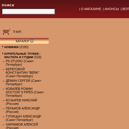
|
О МАГАЗИНЕ
|
АНОНСЫ
|
ВОП
0 руб.
КАТАЛОГ
(2192)
НОВИНКИ
КУРИТЕЛЬНЫЕ ТРУБКИ -
(529)
МАСТЕРА И СТУДИИ
PS STUDIO (Санкт-
Петербург)
БЕРЕГОВОЙ
КОНСТАНТИН "BERK"
(Санкт-Петербург)
ДЁМИН СЕРГЕЙ (Санкт-
Петербург)
КОВАЛЁВ РОМАН
DOCTOR`S PIPES (Санкт-
Петербург)
КОЗЫРЕВ НИКОЛАЙ
(Россия)
ПЕНЬКОВ АЛЕКСАНДР
(Россия)
ТУПИЦЫН АЛЕКСАНДР
(Санкт-Петербург)
ХАРЛАМОВ АЛЕКСЕЙ
(Россия)