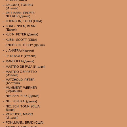
JACONO, TONINO
(Италия)
JEPPESEN, PEDER /
NEERUP (Дания)
JOHNSON, TODD (США)
JORGENSEN, BENNI
(Дания)
KLEIN, PETER (Дания)
KLEIN, SCOTT (США)
KNUDSEN, TEDDY (Дания)
L`ANATRA (Италия)
LE NUVOLE (Италия)
MANDUELA (Дания)
MASTRO DE PAJA (Италия)
MASTRO GEPPETTO
(Италия)
MATZHOLD, PETER
(Австрия)
MUMMERT, WERNER
(Германия)
NIELSEN, ERIK (Дания)
NIELSEN, KAI (Дания)
NIELSEN, TONNI (США/
Дания)
PASCUCCI, MARIO
(Италия)
POHLMANN, BRAD (США)