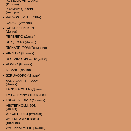
POSELLA, VITALIANO
(Италия)
PRAMMER, JOSEF
(Австрия)
PREVOST, PETE (США)
RADICE (Италия)
RASMUSSEN, KENT
(Дания)
REFBJERG (Дания)
REIS, JOAO (Дания)
RICHARD, TOM (Германия)
RINALDO (Италия)
ROLANDO NEGOITA (США)
ROMEO (Италия)
S. BANG (Дания)
SER JACOPO (Италия)
SKOVGAARD, LASSE
(Дания)
TARP, KARSTEN (Дания)
THILO, REINER (Германия)
TSUGE IKEBANA (Япония)
VESTERHOLM, JON
(Дания)
VIPRATI, LUIGI (Италия)
VOLLMER & NILSSON
(Швеция)
WALLENSTEIN (Германия)