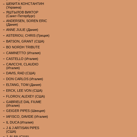
ШЕКИТА КОНСТАНТИН
(Украина)
ЯШТЫЛОВ ВИКТОР
(Санкт-Петербург)
ANDERSEN, SOREN ERIC
(Дания)
ANNE JULIE (Дания)
ASTERIOU, CHRIS (Греция)
BATSON, GRANT (США)
BO NORDH TRIBUTE
CAMINETTO (Италия)
CASTELLO (Италия)
CAVICCHI, CLAUDIO
(Италия)
DAVIS, RAD (США)
DON CARLOS (Италия)
ELTANG, TOM (Дания)
ERCK, LEE VON (США)
FLOROV, ALEXEY (США)
GABRIELE DAL FIUME
(Италия)
GEIGER PIPES (Швеция)
IAFISCO, DAVIDE (Италия)
IL DUCA (Италия)
J & J ARTISAN PIPES
(США)
J. ALAN (США)