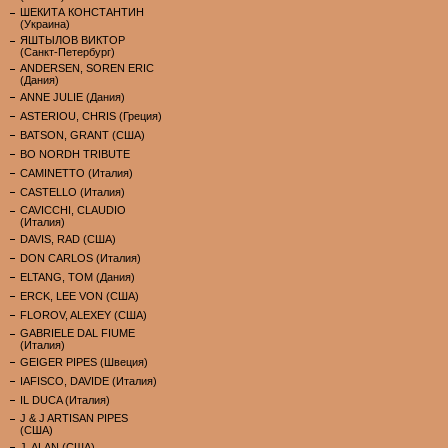
ШЕКИТА КОНСТАНТИН
(Украина)
ЯШТЫЛОВ ВИКТОР
(Санкт-Петербург)
ANDERSEN, SOREN ERIC
(Дания)
ANNE JULIE (Дания)
ASTERIOU, CHRIS (Греция)
BATSON, GRANT (США)
BO NORDH TRIBUTE
CAMINETTO (Италия)
CASTELLO (Италия)
CAVICCHI, CLAUDIO
(Италия)
DAVIS, RAD (США)
DON CARLOS (Италия)
ELTANG, TOM (Дания)
ERCK, LEE VON (США)
FLOROV, ALEXEY (США)
GABRIELE DAL FIUME
(Италия)
GEIGER PIPES (Швеция)
IAFISCO, DAVIDE (Италия)
IL DUCA (Италия)
J & J ARTISAN PIPES
(США)
J. ALAN (США)