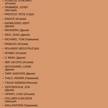
POSELLA, VITALIANO
(Италия)
PRAMMER, JOSEF
(Австрия)
PREVOST, PETE (США)
RADICE (Италия)
RASMUSSEN, KENT
(Дания)
REFBJERG (Дания)
REIS, JOAO (Дания)
RICHARD, TOM (Германия)
RINALDO (Италия)
ROLANDO NEGOITA (США)
ROMEO (Италия)
S. BANG (Дания)
SER JACOPO (Италия)
SKOVGAARD, LASSE
(Дания)
TARP, KARSTEN (Дания)
THILO, REINER (Германия)
TSUGE IKEBANA (Япония)
VESTERHOLM, JON
(Дания)
VIPRATI, LUIGI (Италия)
VOLLMER & NILSSON
(Швеция)
WALLENSTEIN (Германия)