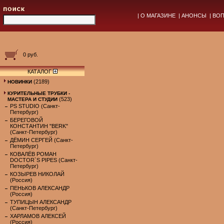
|
О МАГАЗИНЕ
|
АНОНСЫ
|
ВОП
0 руб.
КАТАЛОГ
(2189)
НОВИНКИ
КУРИТЕЛЬНЫЕ ТРУБКИ -
(523)
МАСТЕРА И СТУДИИ
PS STUDIO (Санкт-
Петербург)
БЕРЕГОВОЙ
КОНСТАНТИН "BERK"
(Санкт-Петербург)
ДЁМИН СЕРГЕЙ (Санкт-
Петербург)
КОВАЛЁВ РОМАН
DOCTOR`S PIPES (Санкт-
Петербург)
КОЗЫРЕВ НИКОЛАЙ
(Россия)
ПЕНЬКОВ АЛЕКСАНДР
(Россия)
ТУПИЦЫН АЛЕКСАНДР
(Санкт-Петербург)
ХАРЛАМОВ АЛЕКСЕЙ
(Россия)