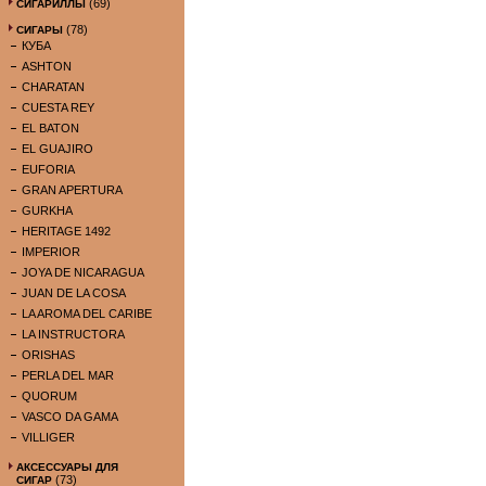
(69)
СИГАРИЛЛЫ
(78)
СИГАРЫ
КУБА
ASHTON
CHARATAN
CUESTA REY
EL BATON
EL GUAJIRO
EUFORIA
GRAN APERTURA
GURKHA
HERITAGE 1492
IMPERIOR
JOYA DE NICARAGUA
JUAN DE LA COSA
LA AROMA DEL CARIBE
LA INSTRUCTORA
ORISHAS
PERLA DEL MAR
QUORUM
VASCO DA GAMA
VILLIGER
АКСЕССУАРЫ ДЛЯ
(73)
СИГАР