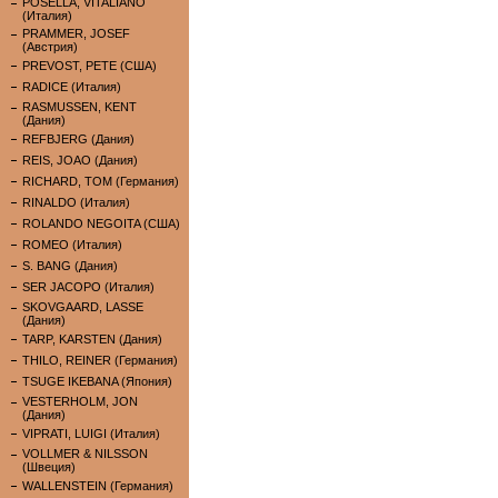
POSELLA, VITALIANO
(Италия)
PRAMMER, JOSEF
(Австрия)
PREVOST, PETE (США)
RADICE (Италия)
RASMUSSEN, KENT
(Дания)
REFBJERG (Дания)
REIS, JOAO (Дания)
RICHARD, TOM (Германия)
RINALDO (Италия)
ROLANDO NEGOITA (США)
ROMEO (Италия)
S. BANG (Дания)
SER JACOPO (Италия)
SKOVGAARD, LASSE
(Дания)
TARP, KARSTEN (Дания)
THILO, REINER (Германия)
TSUGE IKEBANA (Япония)
VESTERHOLM, JON
(Дания)
VIPRATI, LUIGI (Италия)
VOLLMER & NILSSON
(Швеция)
WALLENSTEIN (Германия)