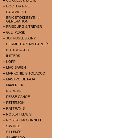
CORNELL & DIEHL
DOCTOR PIPE
EASTWOOD
ERIK STOKKEBYE 4th
GENERATION
FRIBOURG & TREYER
G. L. PEASE
JOHN AYLESBURY
HERMIT CAPTAIN EARLE`S
HU-TOBACCO
ILSTEDS
KOPP
MAC BAREN
MARKONIE`S TOBACCO
MASTRO DE PAJA
MAVERICK
NORDING
PESSE CANOE
PETERSON
RATTRAY`S
ROBERT LEWIS
ROBERT McCONNELL
SAVINELLI
SILLEM`S
SILVERADO