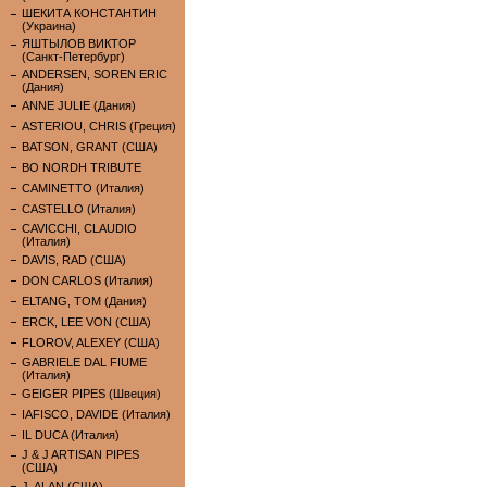
ШЕКИТА КОНСТАНТИН
(Украина)
ЯШТЫЛОВ ВИКТОР
(Санкт-Петербург)
ANDERSEN, SOREN ERIC
(Дания)
ANNE JULIE (Дания)
ASTERIOU, CHRIS (Греция)
BATSON, GRANT (США)
BO NORDH TRIBUTE
CAMINETTO (Италия)
CASTELLO (Италия)
CAVICCHI, CLAUDIO
(Италия)
DAVIS, RAD (США)
DON CARLOS (Италия)
ELTANG, TOM (Дания)
ERCK, LEE VON (США)
FLOROV, ALEXEY (США)
GABRIELE DAL FIUME
(Италия)
GEIGER PIPES (Швеция)
IAFISCO, DAVIDE (Италия)
IL DUCA (Италия)
J & J ARTISAN PIPES
(США)
J. ALAN (США)