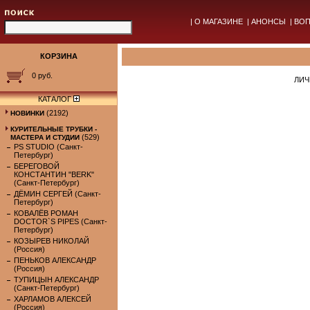
|
О МАГАЗИНЕ
|
АНОНСЫ
|
ВОП
КОРЗИНА
0 руб.
ЛИЧ
КАТАЛОГ
(2192)
НОВИНКИ
КУРИТЕЛЬНЫЕ ТРУБКИ -
(529)
МАСТЕРА И СТУДИИ
PS STUDIO (Санкт-
Петербург)
БЕРЕГОВОЙ
КОНСТАНТИН "BERK"
(Санкт-Петербург)
ДЁМИН СЕРГЕЙ (Санкт-
Петербург)
КОВАЛЁВ РОМАН
DOCTOR`S PIPES (Санкт-
Петербург)
КОЗЫРЕВ НИКОЛАЙ
(Россия)
ПЕНЬКОВ АЛЕКСАНДР
(Россия)
ТУПИЦЫН АЛЕКСАНДР
(Санкт-Петербург)
ХАРЛАМОВ АЛЕКСЕЙ
(Россия)