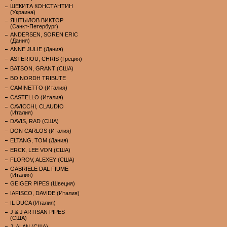
ШЕКИТА КОНСТАНТИН
(Украина)
ЯШТЫЛОВ ВИКТОР
(Санкт-Петербург)
ANDERSEN, SOREN ERIC
(Дания)
ANNE JULIE (Дания)
ASTERIOU, CHRIS (Греция)
BATSON, GRANT (США)
BO NORDH TRIBUTE
CAMINETTO (Италия)
CASTELLO (Италия)
CAVICCHI, CLAUDIO
(Италия)
DAVIS, RAD (США)
DON CARLOS (Италия)
ELTANG, TOM (Дания)
ERCK, LEE VON (США)
FLOROV, ALEXEY (США)
GABRIELE DAL FIUME
(Италия)
GEIGER PIPES (Швеция)
IAFISCO, DAVIDE (Италия)
IL DUCA (Италия)
J & J ARTISAN PIPES
(США)
J. ALAN (США)