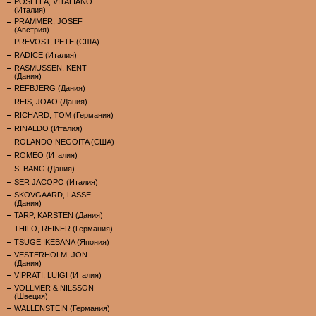
POSELLA, VITALIANO
(Италия)
PRAMMER, JOSEF
(Австрия)
PREVOST, PETE (США)
RADICE (Италия)
RASMUSSEN, KENT
(Дания)
REFBJERG (Дания)
REIS, JOAO (Дания)
RICHARD, TOM (Германия)
RINALDO (Италия)
ROLANDO NEGOITA (США)
ROMEO (Италия)
S. BANG (Дания)
SER JACOPO (Италия)
SKOVGAARD, LASSE
(Дания)
TARP, KARSTEN (Дания)
THILO, REINER (Германия)
TSUGE IKEBANA (Япония)
VESTERHOLM, JON
(Дания)
VIPRATI, LUIGI (Италия)
VOLLMER & NILSSON
(Швеция)
WALLENSTEIN (Германия)