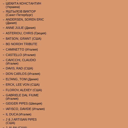
ШЕКИТА КОНСТАНТИН
(Украина)
ЯШТЫЛОВ ВИКТОР
(Санкт-Петербург)
ANDERSEN, SOREN ERIC
(Дания)
ANNE JULIE (Дания)
ASTERIOU, CHRIS (Греция)
BATSON, GRANT (США)
BO NORDH TRIBUTE
CAMINETTO (Италия)
CASTELLO (Италия)
CAVICCHI, CLAUDIO
(Италия)
DAVIS, RAD (США)
DON CARLOS (Италия)
ELTANG, TOM (Дания)
ERCK, LEE VON (США)
FLOROV, ALEXEY (США)
GABRIELE DAL FIUME
(Италия)
GEIGER PIPES (Швеция)
IAFISCO, DAVIDE (Италия)
IL DUCA (Италия)
J & J ARTISAN PIPES
(США)
J. ALAN (США)