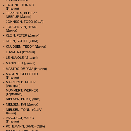
JACONO, TONINO
(Италия)
JEPPESEN, PEDER /
NEERUP (Дания)
JOHNSON, TODD (США)
JORGENSEN, BENNI
(Дания)
KLEIN, PETER (Дания)
KLEIN, SCOTT (США)
KNUDSEN, TEDDY (Дания)
L`ANATRA (Италия)
LE NUVOLE (Италия)
MANDUELA (Дания)
MASTRO DE PAJA (Италия)
MASTRO GEPPETTO
(Италия)
MATZHOLD, PETER
(Австрия)
MUMMERT, WERNER
(Германия)
NIELSEN, ERIK (Дания)
NIELSEN, KAI (Дания)
NIELSEN, TONNI (США/
Дания)
PASCUCCI, MARIO
(Италия)
POHLMANN, BRAD (США)