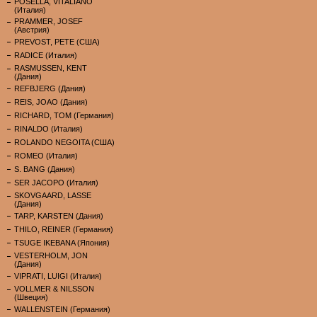
POSELLA, VITALIANO
(Италия)
PRAMMER, JOSEF
(Австрия)
PREVOST, PETE (США)
RADICE (Италия)
RASMUSSEN, KENT
(Дания)
REFBJERG (Дания)
REIS, JOAO (Дания)
RICHARD, TOM (Германия)
RINALDO (Италия)
ROLANDO NEGOITA (США)
ROMEO (Италия)
S. BANG (Дания)
SER JACOPO (Италия)
SKOVGAARD, LASSE
(Дания)
TARP, KARSTEN (Дания)
THILO, REINER (Германия)
TSUGE IKEBANA (Япония)
VESTERHOLM, JON
(Дания)
VIPRATI, LUIGI (Италия)
VOLLMER & NILSSON
(Швеция)
WALLENSTEIN (Германия)