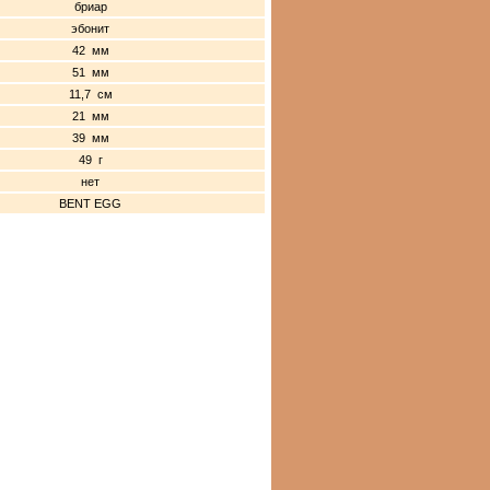
бриар
эбонит
42 мм
51 мм
11,7 см
21 мм
39 мм
49 г
нет
BENT EGG