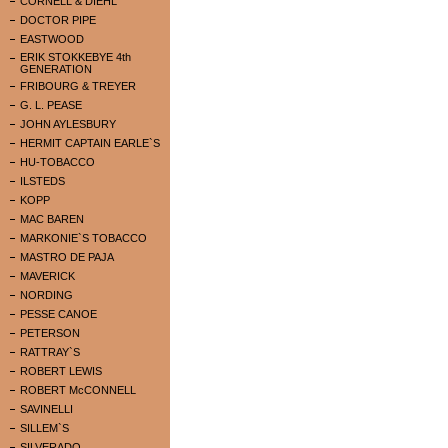
CORNELL & DIEHL
DOCTOR PIPE
EASTWOOD
ERIK STOKKEBYE 4th
GENERATION
FRIBOURG & TREYER
G. L. PEASE
JOHN AYLESBURY
HERMIT CAPTAIN EARLE`S
HU-TOBACCO
ILSTEDS
KOPP
MAC BAREN
MARKONIE`S TOBACCO
MASTRO DE PAJA
MAVERICK
NORDING
PESSE CANOE
PETERSON
RATTRAY`S
ROBERT LEWIS
ROBERT McCONNELL
SAVINELLI
SILLEM`S
SILVERADO