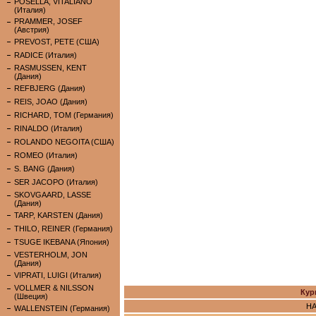
POSELLA, VITALIANO
(Италия)
PRAMMER, JOSEF
(Австрия)
PREVOST, PETE (США)
RADICE (Италия)
RASMUSSEN, KENT
(Дания)
REFBJERG (Дания)
REIS, JOAO (Дания)
RICHARD, TOM (Германия)
RINALDO (Италия)
ROLANDO NEGOITA (США)
ROMEO (Италия)
S. BANG (Дания)
SER JACOPO (Италия)
SKOVGAARD, LASSE
(Дания)
TARP, KARSTEN (Дания)
THILO, REINER (Германия)
TSUGE IKEBANA (Япония)
VESTERHOLM, JON
(Дания)
VIPRATI, LUIGI (Италия)
VOLLMER & NILSSON
Кур
(Швеция)
НА
WALLENSTEIN (Германия)