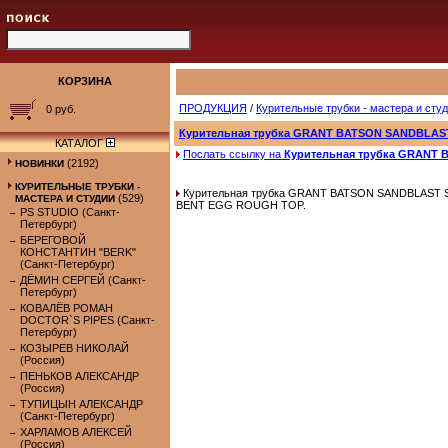
КОРЗИНА
ПРОДУКЦИЯ
/
Курительные трубки - мастера и сту
0 руб.
Курительная трубка GRANT BATSON SANDBLAS
КАТАЛОГ
Послать ссылку на
Курительная трубка GRANT
(2192)
НОВИНКИ
КУРИТЕЛЬНЫЕ ТРУБКИ -
Курительная трубка GRANT BATSON SANDBLAST 
(529)
МАСТЕРА И СТУДИИ
BENT EGG ROUGH TOP.
PS STUDIO (Санкт-
Петербург)
БЕРЕГОВОЙ
КОНСТАНТИН "BERK"
(Санкт-Петербург)
ДЁМИН СЕРГЕЙ (Санкт-
Петербург)
КОВАЛЁВ РОМАН
DOCTOR`S PIPES (Санкт-
Петербург)
КОЗЫРЕВ НИКОЛАЙ
(Россия)
ПЕНЬКОВ АЛЕКСАНДР
(Россия)
ТУПИЦЫН АЛЕКСАНДР
(Санкт-Петербург)
ХАРЛАМОВ АЛЕКСЕЙ
(Россия)