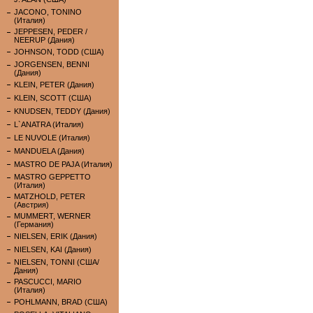
JACONO, TONINO
(Италия)
JEPPESEN, PEDER /
NEERUP (Дания)
JOHNSON, TODD (США)
JORGENSEN, BENNI
(Дания)
KLEIN, PETER (Дания)
KLEIN, SCOTT (США)
KNUDSEN, TEDDY (Дания)
L`ANATRA (Италия)
LE NUVOLE (Италия)
MANDUELA (Дания)
MASTRO DE PAJA (Италия)
MASTRO GEPPETTO
(Италия)
MATZHOLD, PETER
(Австрия)
MUMMERT, WERNER
(Германия)
NIELSEN, ERIK (Дания)
NIELSEN, KAI (Дания)
NIELSEN, TONNI (США/
Дания)
PASCUCCI, MARIO
(Италия)
POHLMANN, BRAD (США)