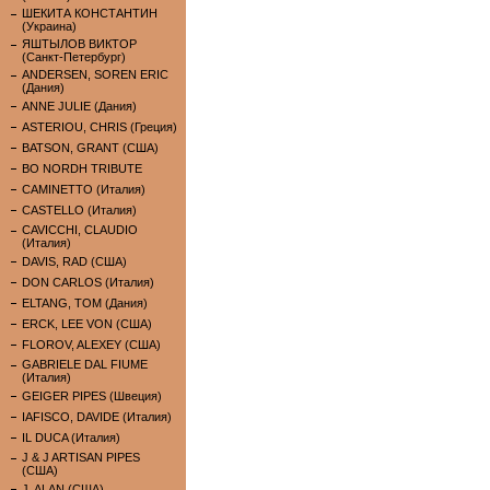
ШЕКИТА КОНСТАНТИН
(Украина)
ЯШТЫЛОВ ВИКТОР
(Санкт-Петербург)
ANDERSEN, SOREN ERIC
(Дания)
ANNE JULIE (Дания)
ASTERIOU, CHRIS (Греция)
BATSON, GRANT (США)
BO NORDH TRIBUTE
CAMINETTO (Италия)
CASTELLO (Италия)
CAVICCHI, CLAUDIO
(Италия)
DAVIS, RAD (США)
DON CARLOS (Италия)
ELTANG, TOM (Дания)
ERCK, LEE VON (США)
FLOROV, ALEXEY (США)
GABRIELE DAL FIUME
(Италия)
GEIGER PIPES (Швеция)
IAFISCO, DAVIDE (Италия)
IL DUCA (Италия)
J & J ARTISAN PIPES
(США)
J. ALAN (США)